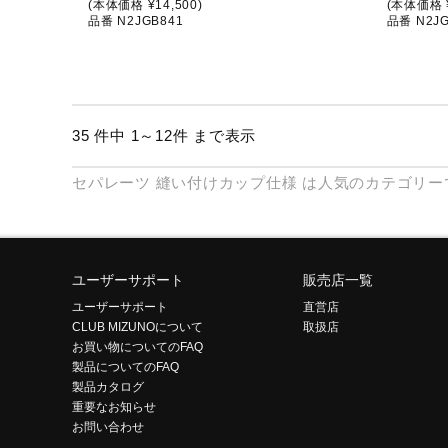
(本体価格 ¥14,500)
(本体価格 ¥
品番 N2JGB841
品番 N2JG
35 件中 1～12件 まで表示
セパレーツ
縫い付けカップ仕様
は人気のカテゴリー
ユーザーサポート
販売店一覧
ユーザーサポート
直営店
CLUB MIZUNOについて
取扱店
お買い物についてのFAQ
製品についてのFAQ
製品カタログ
重要なお知らせ
お問い合わせ