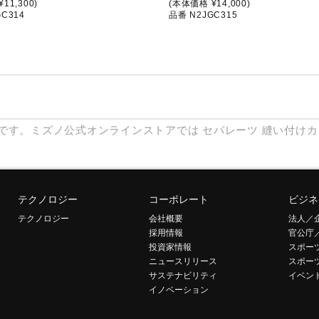
11,300)
(本体価格 ¥14,000)
C314
品番 N2JGC315
です。ミズノ公式オンラインストアでは
セパレーツ
縫い付けカ
テクノロジー
コーポレート
ビジネ
テクノロジー
会社概要
法人／
採用情報
官公庁
投資家情報
スポー
ニュースリリース
スポー
サステナビリティ
イベン
イノベーション