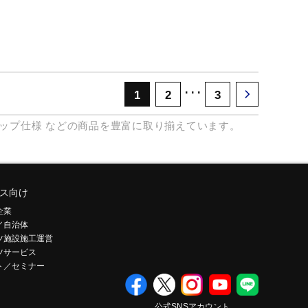
･･･
1
2
3
ップ仕様
などの商品を豊富に取り揃えています。
ス向け
企業
／自治体
ツ施設施工運営
ツサービス
ト／セミナー
公式SNSアカウント