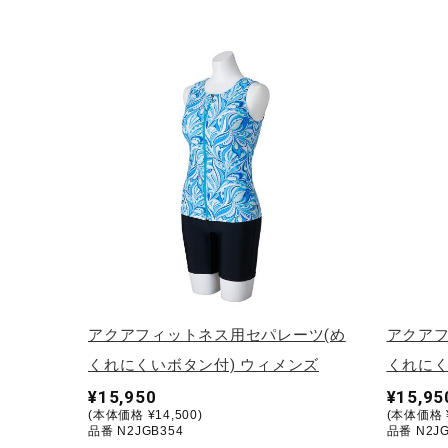
アウトドア／レイン
サポーター
健康／エクササイズ
ジュニア／キッズ
メディカル
コラボ／ライセンス
セール
その他
アクアフィットネス用セパレーツ(め
アクアフ
くれにくいボタン付) ウィメンズ
くれにく
¥15,950
¥15,95
(本体価格 ¥14,500)
(本体価格 ¥
品番 N2JGB354
品番 N2JG