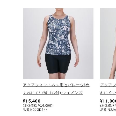
テニス／ソフトテニス
バドミントン
陸上競技
卓球
ソフトボール
柔道
ウィンタースポーツ
ワーキング
ウォーキングシューズ
アクアフィットネス用セパレーツ(め
アクアフ
ライフスタイルグッズ
くれにくい裾ゴム付) ウィメンズ
れにくい
インナー
¥15,400
¥11,00
(本体価格 ¥14,000)
(本体価格 ¥
寝具／ミズノスリープ
品番 N2JGD344
品番 N2JA