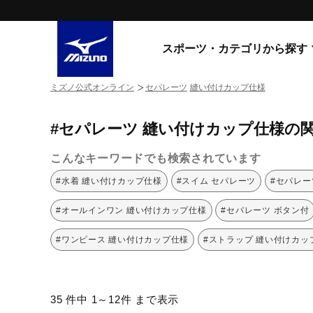
スポーツ・カテゴリから探す
ミズノ公式オンライン
セパレーツ
縫い付けカップ仕様
スニーカー
スニーカ
#セパレーツ 縫い付けカップ仕様の
ライフスタイルウエア
すべてのシリーズ
ランニング
こんなキーワードでも検索されています
WAVE PROPHECY
MORELIA LS
サッカー／フットサル
#水着 縫い付けカップ仕様
#スイム セパレーツ
#セパレー
WAVE RIDER
トレーニング
MXR
#オールインワン 縫い付けカップ仕様
#セパレーツ ボタン付
ゴアテックス
野球
コラボレーション
#ワンピース 縫い付けカップ仕様
#ストラップ 縫い付けカッ
その他シリーズ
ゴルフ
スイム
スニーカー商品をすべて見る
35 件中 1～12件 まで表示
バレーボール