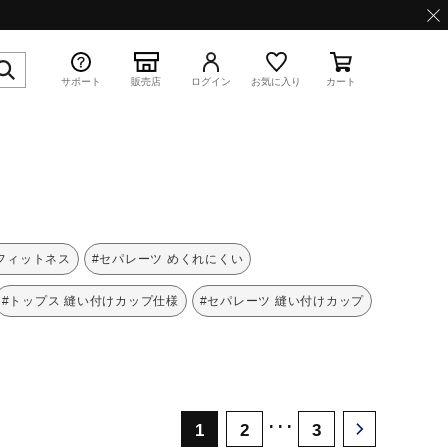
サポート
販売店
ログイン
お気に入り
カート
特集
 フィットネス
#セパレーツ めくれにくい
#トップス 縫い付けカップ仕様
#セパレーツ 縫い付けカップ
WAVE PROPHECY 13.2
･･･
1
2
3