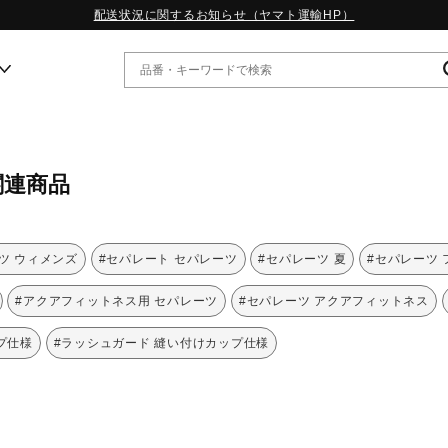
配送状況に関するお知らせ（ヤマト運輸HP）
ー
関連商品
WP13.2｜特集
MORELIA LS｜特集
W.PROPHECY1｜特集
ツ ウィメンズ
#セパレート セパレーツ
#セパレーツ 夏
#セパレーツ
WP MAGIC MITA｜特集
WP STRAP｜特集
#アクアフィットネス用 セパレーツ
#セパレーツ アクアフィットネス
スペシャルカラーパック｜特集
WP STRAP 2｜特集
プ仕様
#ラッシュガード 縫い付けカップ仕様
マーガレット・ハウエル｜特集
KICKS & ECHO｜特集