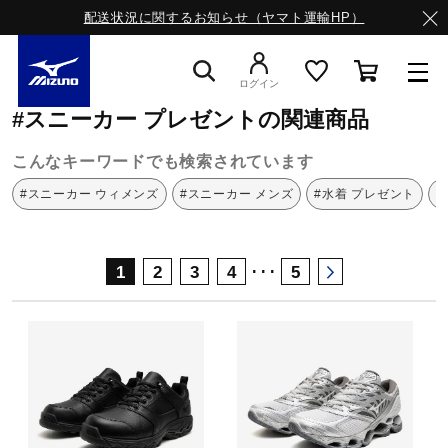
配送状況に関するお知らせ（ヤマト運輸HP）
ミズノ公式オンライン
スニーカー
プレゼント
ログイン
#スニーカー プレゼントの関連商品
スニーカー
こんなキーワードでも検索されています
#スニーカー ウィメンズ
#スニーカー メンズ
#水着 プレゼント
#
ライフスタイルウエア
･･･
1
2
3
4
5
ランニング
サッカー／フットサル
トレーニング