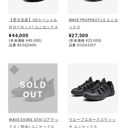
野球
【受注生産】ODスペシャル
WAVE PROPHECY LS ユニセ
3(ローカット) ユニセックス
ックス
¥44,000
¥27,500
ゴルフ
(本体価格 ¥40,000)
(本体価格 ¥25,000)
品番 B1GQ2400
品番 D1GA3337
スイム
バレーボール
テニス／ソフトテニス
WAVE EVOKE GTX(ゴアテッ
ウエーブエボークスウィッ
バドミントン
クス／防水) ユニセックス
チ ユニセックス