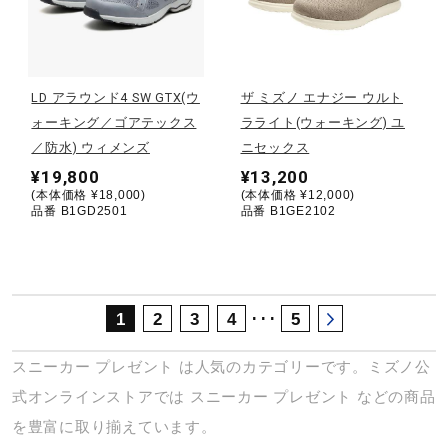
サポート
直営店一覧
LD アラウンド4 SW GTX(ウ
ザ ミズノ エナジー ウルト
ォーキング／ゴアテックス
ラライト(ウォーキング) ユ
／防水) ウィメンズ
ニセックス
取扱店一覧
¥19,800
¥13,200
(本体価格 ¥18,000)
(本体価格 ¥12,000)
品番 B1GD2501
品番 B1GE2102
･･･
1
2
3
4
5
スニーカー
プレゼント
は人気のカテゴリーです。ミズノ公
式オンラインストアでは
スニーカー
プレゼント
などの商品
を豊富に取り揃えています。