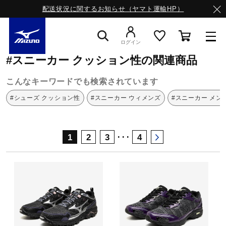
配送状況に関するお知らせ（ヤマト運輸HP）
ミズノ公式オンライン
スニーカー
クッション性
ログイン
#スニーカー クッション性の関連商品
スニーカー
こんなキーワードでも検索されています
#シューズ クッション性
#スニーカー ウィメンズ
#スニーカー メン
ライフスタイルウエア
･･･
1
2
3
4
ランニング
サッカー／フットサル
トレーニング