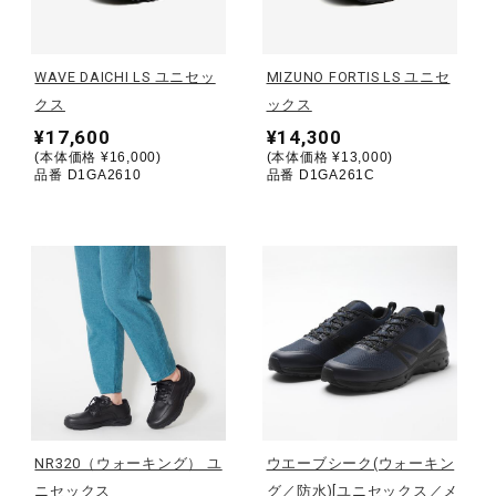
野球
WAVE DAICHI LS ユニセッ
MIZUNO FORTIS LS ユニセ
クス
ックス
¥17,600
¥14,300
ゴルフ
(本体価格 ¥16,000)
(本体価格 ¥13,000)
品番 D1GA2610
品番 D1GA261C
スイム
バレーボール
テニス／ソフトテニス
NR320（ウォーキング） ユ
ウエーブシーク(ウォーキン
バドミントン
ニセックス
グ／防水)[ユニセックス／メ