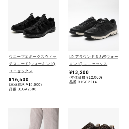
健康／エクササイズ
ジュニア／キッズ
メディカル
ウエーブエボークスウィッ
LD アラウンド 3 SW(ウォー
チスエード(ウォーキング)
キング) ユニセックス
コラボ／ライセンス
ユニセックス
¥13,200
(本体価格 ¥12,000)
¥16,500
品番 B1GC2214
(本体価格 ¥15,000)
品番 B1GA2600
セール
その他