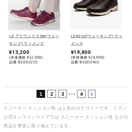
サポート
直営店一覧
LD アラウンド 3 SW(ウォー
LD40 VII(ウォーキング) ウィ
キング) ウィメンズ
メンズ
取扱店一覧
¥13,200
¥19,800
(本体価格 ¥12,000)
(本体価格 ¥18,000)
品番 B1GD2215
品番 B1GD2402
･･･
1
2
3
4
スニーカー
クッション性
は人気のカテゴリーです。ミズノ
公式オンラインストアでは
スニーカー
クッション性
などの
商品を豊富に取り揃えています。