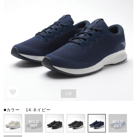
野球
ゴルフ
スイム
バレーボール
1/8
テニス／ソフトテニス
■カラー
14:ネイビー
バドミントン