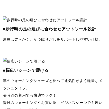
インソール
抗菌防臭Meshインソール（取り外し可）
■歩行時の足の運びに合わせたアウトソール設計
シューズ幅
屈曲は柔らかく、かつ蹴りだしをサポートしやすい仕様。
3E（ワイド）相当の方向け
■シューズサイズの計測方法はこちら
発売シーズン
■幅広いシーンで履ける
05）2024年春夏
革のウォーキングシューズと比べて通気性がよく軽量なメ
01）08）09）14）20）36）38）2023年春夏
ッシュタイプ。
長時間の着用でも快適でラク！
普段のウォーキングやお買い物、ビジネスシーンでも履い