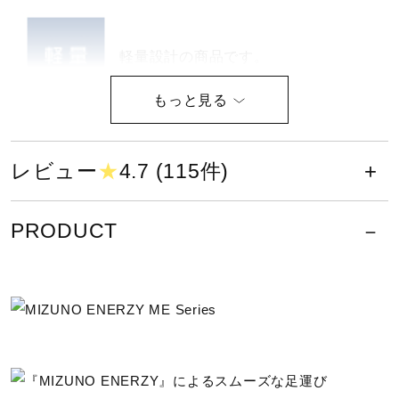
サポート
軽量設計の商品です。
直営店一覧
取扱店一覧
サイズ
レビュー
★
4.7 (115件)
01）08）09）14）20）38）22.5～28.0cm
PRODUCT
05）36）25.0～28.0cm
カラー
01：ホワイト
05：グレー×オレンジ
08：ブラック
09：ブラック×ライム