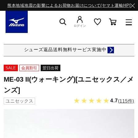
熊本地域地震の影響によるお荷物お届けについて(ヤマト運輸HP)
ログイン
スニーカー
シューズ返品送料無料サービス実施中
ライフスタイルウエア
SALE
会員割引
翌日出荷
ME-03 II(ウォーキング)[ユニセックス／メ
ランニング
ンズ]
★★★★★
4.7
(115件)
ユニセックス
サッカー／フットサル
トレーニング