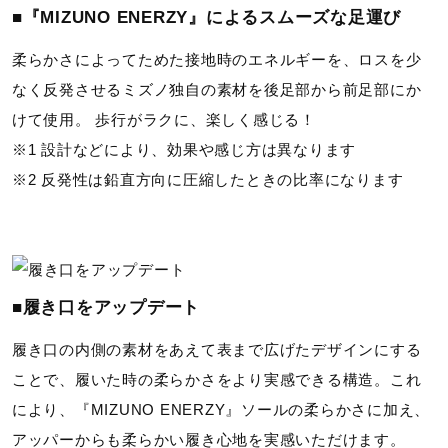
■『MIZUNO ENERZY』によるスムーズな足運び
14：ネイビー
20：ブルー
柔らかさによってためた接地時のエネルギーを、ロスを少
36：カーキ
なく反発させるミズノ独自の素材を後足部から前足部にか
けて使用。 歩行がラクに、楽しく感じる！
素材
※1 設計などにより、効果や感じ方は異なります
※2 反発性は鉛直方向に圧縮したときの比率になります
甲材：合成繊維
底材：合成底
原産国
■履き口をアップデート
ベトナム製
履き口の内側の素材をあえて表まで広げたデザインにする
質量
ことで、履いた時の柔らかさをより実感できる構造。これ
により、『MIZUNO ENERZY』ソールの柔らかさに加え、
約280g（27.0cm片方）
アッパーからも柔らかい履き心地を実感いただけます。