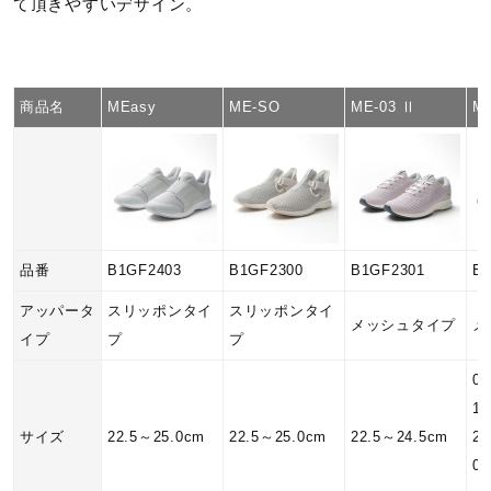
て頂きやすいデザイン。
商品名
MEasy
ME-SO
ME-03 Ⅱ
M
品番
B1GF2403
B1GF2300
B1GF2301
B
アッパータ
スリッポンタイ
スリッポンタイ
メッシュタイプ
メ
イプ
プ
プ
0
1
サイズ
22.5～25.0cm
22.5～25.0cm
22.5～24.5cm
22
0