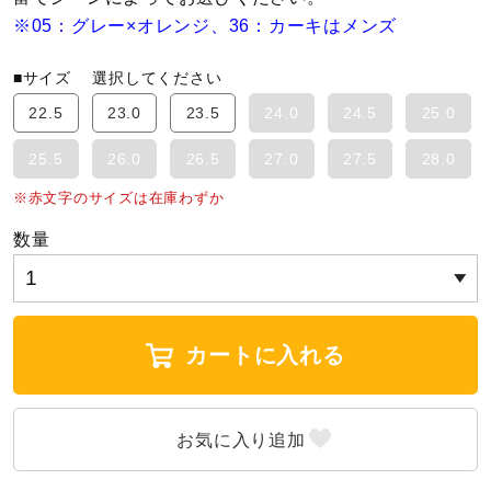
※05：グレー×オレンジ、36：カーキはメンズ
ウォーキングシューズ
■サイズ
選択してください
22.5
23.0
23.5
24.0
24.5
25.0
ライフスタイルグッズ
25.5
26.0
26.5
27.0
27.5
28.0
インナー
※赤文字のサイズは在庫わずか
数量
寝具／ミズノスリープ
カートに入れる
アウトドア／レイン
サポーター