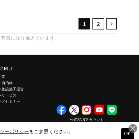
1
2
を豊富に取り揃えています。
ス向け
企業
／自治体
ツ施設施工運営
ツサービス
ト／セミナー
公式SNSアカウント
シーポリシー
をご参照ください。
OK
© Mizuno Corporation