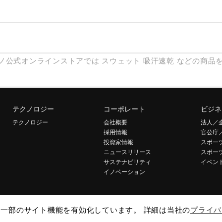
ノ公式オンラインストアでは
スウェット
吸汗速乾
などの商品
テクノロジー
コーポレート
ビジネ
テクノロジー
会社概要
法人／
採用情報
官公庁
投資家情報
スポー
ニュースリリース
スポー
サステナビリティ
イベン
イノベーション
して一部のサイト機能を有効化しています。 詳細は当社の
プライバ
引法