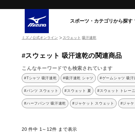
スポーツ・カテゴリから探す
ミズノ公式オンライン
スウェット
吸汗速乾
スニーカー
スニーカ
#スウェット 吸汗速乾の関連商品
ライフスタイルウエア
すべてのシリーズ
ランニング
こんなキーワードでも検索されています
WAVE PROPHECY
MORELIA LS
サッカー／フットサル
#Tシャツ 吸汗速乾
#吸汗速乾 シャツ
#ゲームシャツ 吸汗
WAVE RIDER
トレーニング
MXR
#パンツ スウェット
#スウェット 夏
#スウェット トレー
ゴアテックス
野球
コラボレーション
#ハーフパンツ 吸汗速乾
#ジャケット スウェット
#ジャケ
その他シリーズ
ゴルフ
スイム
スニーカー商品をすべて見る
20 件中 1～12件 まで表示
バレーボール