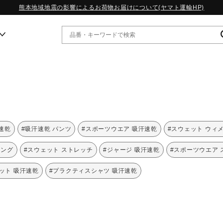
熊本地域地震の影響によるお荷物お届けについて(ヤマト運輸HP)
ー
WP13.2｜特集
MORELIA LS｜特集
W.PROPHECY1｜特集
速乾
#吸汗速乾 パンツ
#スポーツウエア 吸汗速乾
#スウェット ウィ
WP MAGIC MITA｜特集
WP STRAP｜特集
ニング
#スウェット ストレッチ
#ジャージ 吸汗速乾
#スポーツウエア 
スペシャルカラーパック｜特集
WP STRAP 2｜特集
ット 吸汗速乾
#プラクティスシャツ 吸汗速乾
マーガレット・ハウエル｜特集
KICKS & ECHO｜特集