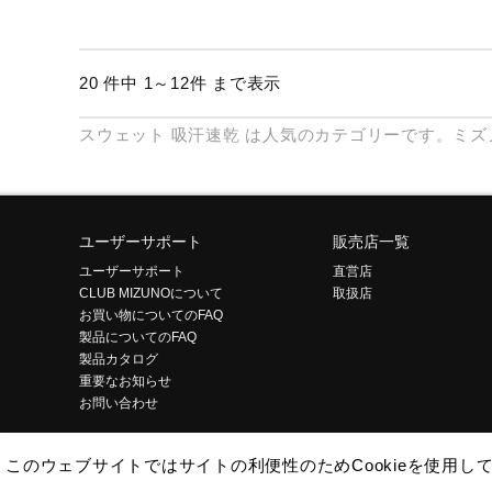
20 件中 1～12件 まで表示
スウェット
吸汗速乾
は人気のカテゴリーです。ミズ
ユーザーサポート
販売店一覧
ユーザーサポート
直営店
CLUB MIZUNOについて
取扱店
お買い物についてのFAQ
製品についてのFAQ
製品カタログ
重要なお知らせ
お問い合わせ
このウェブサイトではサイトの利便性のためCookieを使用
企業情報
ご利用条件
プライバシーポリシー
特定商取