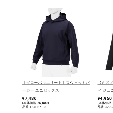
テニス／ソフトテニス
バドミントン
陸上競技
卓球
ソフトボール
柔道
ウィンタースポーツ
ワーキング
ウォーキングシューズ
【グローバルエリート】スウェットパ
【ミズ
ライフスタイルグッズ
ーカー ユニセックス
ィ ジュ
インナー
¥7,480
¥4,950
(本体価格 ¥6,800)
(本体価格 ¥
寝具／ミズノスリープ
品番 12JEBK10
品番 32JC