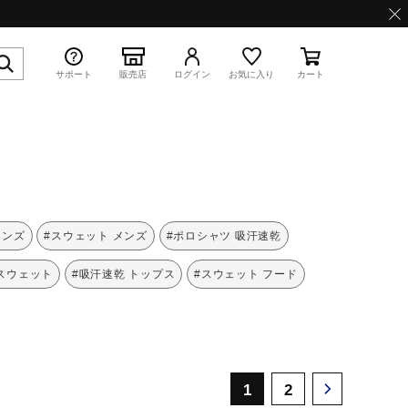
サポート
販売店
ログイン
お気に入り
カート
特集
メンズ
#スウェット メンズ
#ポロシャツ 吸汗速乾
スウェット
#吸汗速乾 トップス
#スウェット フード
WAVE PROPHECY 13.2
1
2