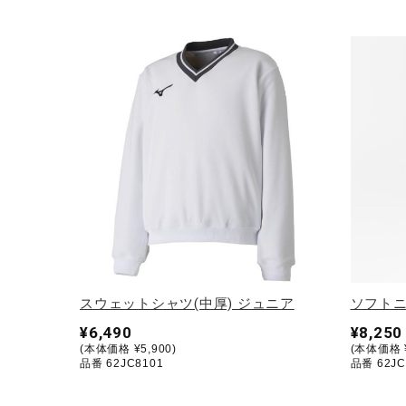
アウトドア／レイン
サポーター
健康／エクササイズ
ジュニア／キッズ
メディカル
コラボ／ライセンス
セール
その他
スウェットシャツ(中厚) ジュニア
ソフトニ
¥6,490
¥8,250
(本体価格 ¥5,900)
(本体価格 ¥
品番 62JC8101
品番 62JC