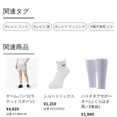
サポート
カラー
関連タグ
直営店一覧
05：グレー
#シャツ メンズ
#シャツ 夏
#シャツ ウィメンズ
#吸汗速乾 シャツ
09：ブラック
14：ディープネイビー
取扱店一覧
関連商品
素材
ポリエステル100％
原産国
タイ製
ゲームパンツ(ラ
ショートソックス
バイオギアサポー
ケットスポーツ)
ター(ふくらはぎ
¥1,210
用／2枚組)
発売シーズン
¥4,620
品番 62JXA003
¥1,980
品番 62JBB220