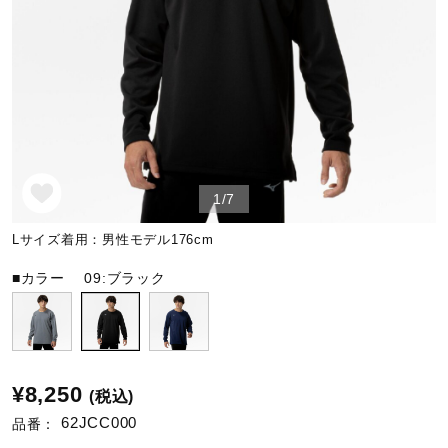
野球
ゴルフ
1/7
スイム
Lサイズ着用：男性モデル176cm
バレーボール
■カラー
09:ブラック
テニス／ソフトテニス
¥8,250
(税込)
バドミントン
62JCC000
品番：