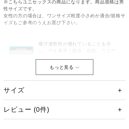
※こちらユニセックスの商品になります。商品規格は男
健康／エクササイズ
性サイズです。
女性の方の場合は、ワンサイズ程度小さめか適合/規格サ
イズもご参考のうえお選び下さい。
ジュニア／キッズ
吸汗速乾性が優れていることを示
メディカル
し、汗を素早く吸収、拡散、ウエア
内を快適な状態に保ちます。
コラボ／ライセンス
動的機能裁断・機能素材選定など、
運動時の動きやすさを追求したウエ
ア設計。
サイズ
セール
レビュー (0件)
サイズ
その他
XS、S、M、L、XL、2XL