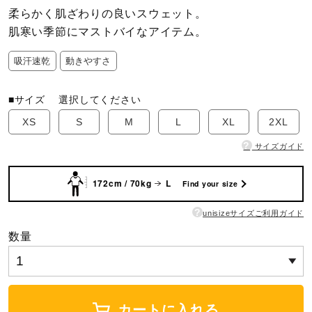
柔らかく肌ざわりの良いスウェット。
肌寒い季節にマストバイなアイテム。
陸上競技
吸汗速乾
動きやすさ
卓球
■サイズ
選択してください
XS
S
M
L
XL
2XL
ソフトボール
?
サイズガイド
172cm / 70kg
L
柔道
Find your size
?
unisizeサイズご利用ガイド
ウィンタースポーツ
数量
ワーキング
カートに入れる