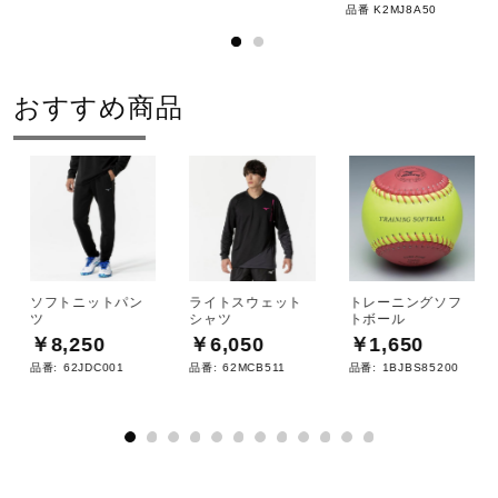
品番 K2MJ8A50
2025年春夏
おすすめ商品
ソフトニットパン
ライトスウェット
トレーニングソフ
ツ
シャツ
トボール
￥8,250
￥6,050
￥1,650
品番:
62JDC001
品番:
62MCB511
品番:
1BJBS85200