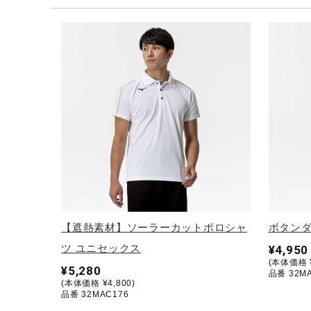
テニス／ソフトテニス
バドミントン
陸上競技
卓球
ソフトボール
柔道
ウィンタースポーツ
ワーキング
ウォーキングシューズ
【遮熱素材】ソーラーカットポロシャ
ボタンダ
ライフスタイルグッズ
ツ ユニセックス
¥4,950
(本体価格 ¥
インナー
¥5,280
品番 32M
(本体価格 ¥4,800)
寝具／ミズノスリープ
品番 32MAC176