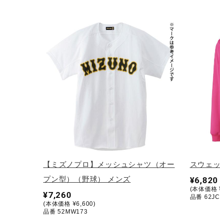
アウトドア／レイン
サポーター
健康／エクササイズ
ジュニア／キッズ
メディカル
コラボ／ライセンス
セール
その他
【ミズノプロ】メッシュシャツ（オー
スウェッ
プン型）（野球） メンズ
¥6,820
(本体価格 ¥
¥7,260
品番 62JC
(本体価格 ¥6,600)
品番 52MW173