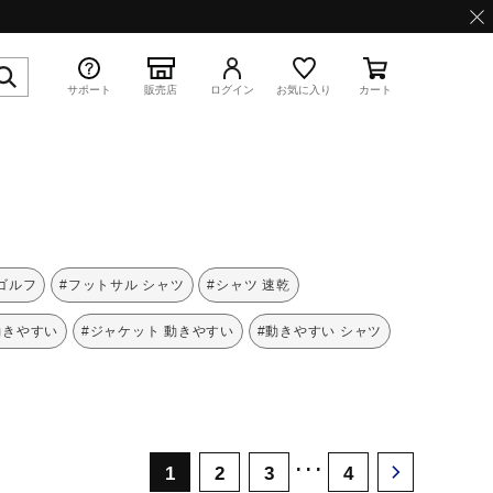
サポート
販売店
ログイン
お気に入り
カート
特集
 ゴルフ
#フットサル シャツ
#シャツ 速乾
動きやすい
#ジャケット 動きやすい
#動きやすい シャツ
WAVE PROPHECY 13.2
･･･
1
2
3
4