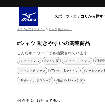
スポーツ・カテゴリから探す
ミズノ公式オンライン
シャツ
動きやすい
スニーカー
スニーカ
#シャツ 動きやすいの関連商品
ライフスタイルウエア
すべてのシリーズ
ランニング
こんなキーワードでも検索されています
WAVE PROPHECY
MORELIA LS
サッカー／フットサル
#シャツ メンズ
#シャツ 夏
#シャツ ウィメンズ
#吸汗
WAVE RIDER
トレーニング
MXR
#ストレッチ シャツ
#Tシャツ 動きやすい
#ゲームシャツ
ゴアテックス
野球
コラボレーション
#動きやすい ポロシャツ
#動きやすい メンズ
その他シリーズ
ゴルフ
スイム
スニーカー商品をすべて見る
44 件中 1～12件 まで表示
バレーボール