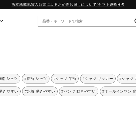
熊本地域地震の影響によるお荷物お届けについて(ヤマト運輸HP)
ー
WP13.2｜特集
MORELIA LS｜特集
W.PROPHECY1｜特集
速乾 シャツ
#長袖 シャツ
#シャツ 半袖
#シャツ サッカー
#シャツ
WP MAGIC MITA｜特集
WP STRAP｜特集
 動きやすい
#水着 動きやすい
#パンツ 動きやすい
#オールインワン 
スペシャルカラーパック｜特集
WP STRAP 2｜特集
マーガレット・ハウエル｜特集
KICKS & ECHO｜特集