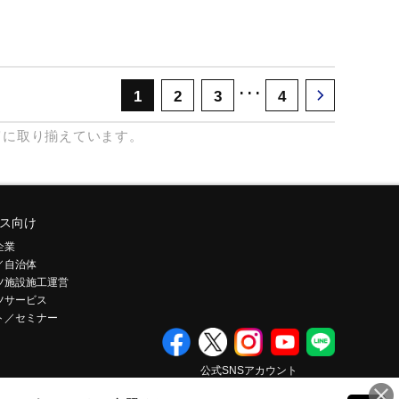
･･･
1
2
3
4
富に取り揃えています。
ス向け
企業
／自治体
ツ施設施工運営
ツサービス
ト／セミナー
公式SNSアカウント