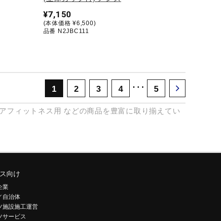
¥7,150
(本体価格 ¥6,500)
品番 N2JBC111
･･･
1
2
3
4
5
アフィットネス用
などの商品を豊富に取り揃えてい
ス向け
企業
／自治体
ツ施設施工運営
ツサービス