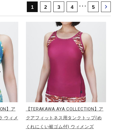
･･･
1
2
3
4
5
TION】ア
【TERAKAWA AYA COLLECTION】ア
ラ ウィメ
クアフィットネス用タンクトップ(め
くれにくい裾ゴム付) ウィメンズ