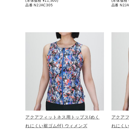
(本体価格 ¥11,500)
(本体価格 ¥
アウトドア／レイン
品番 N2JAC305
品番 N2JA
サポーター
健康／エクササイズ
ジュニア／キッズ
メディカル
コラボ／ライセンス
セール
その他
アクアフィットネス用トップス(めく
アクアフ
れにくい裾ゴム付) ウィメンズ
れにくい