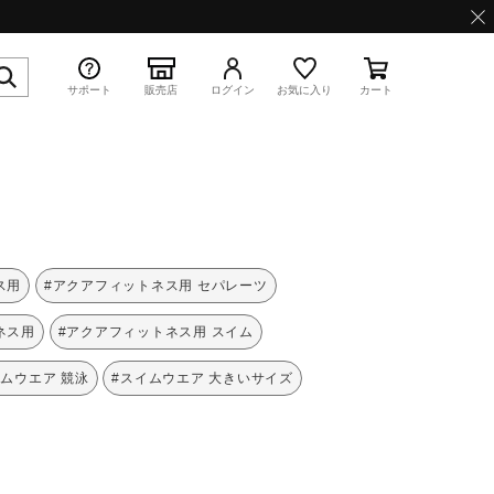
サポート
販売店
ログイン
お気に入り
カート
特集
ス用
#アクアフィットネス用 セパレーツ
ネス用
#アクアフィットネス用 スイム
イムウエア 競泳
#スイムウエア 大きいサイズ
WAVE PROPHECY 13.2