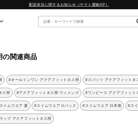
配送状況に関するお知らせ（ヤマト運輸HP）
ー
用の関連商品
WP13.2｜特集
MORELIA LS｜特集
W.PROPHECY1｜特集
用
#オールインワン アクアフィットネス用
#スパッツ アクアフィットネ
WP MAGIC MITA｜特集
WP STRAP｜特集
ネス用
#アクアフィットネス用 ウィメンズ
#ワンピース アクアフィット
スペシャルカラーパック｜特集
WP STRAP 2｜特集
#スイムウエア 夏
#スイムウエア Uバック
#スイムウエア 日本製
#ス
マーガレット・ハウエル｜特集
KICKS & ECHO｜特集
ラップ アクアフィットネス用