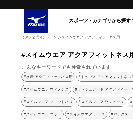
スポーツ・カテゴリから探す
ミズノ公式オンライン
スイムウエア
アクアフィットネス用
スニーカー
スニーカ
#スイムウエア アクアフィットネス
ライフスタイルウエア
すべてのシリーズ
ランニング
こんなキーワードでも検索されています
WAVE PROPHECY
MORELIA LS
サッカー／フットサル
#水着 アクアフィットネス用
#トップス アクアフィットネス
WAVE RIDER
トレーニング
MXR
#スイムウエア ウィメンズ
#ラッシュガード アクアフィット
ゴアテックス
野球
コラボレーション
#スイムウエア フィットネス
#スイムウエア ワンピース
その他シリーズ
ゴルフ
#スイムウエア ニット
#スイムウエア レース
#バックスト
スイム
スニーカー商品をすべて見る
バレーボール