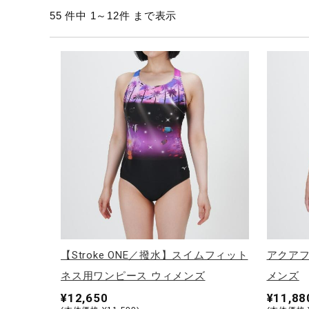
55 件中 1～12件 まで表示
テニス／ソフトテニス
バドミントン
陸上競技
卓球
ソフトボール
柔道
ウィンタースポーツ
ワーキング
ウォーキングシューズ
ライフスタイルグッズ
【Stroke ONE／撥水】スイムフィット
アクアフ
インナー
ネス用ワンピース ウィメンズ
メンズ
寝具／ミズノスリープ
¥12,650
¥11,88