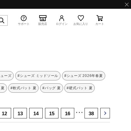
サポート
販売店
ログイン
お気に入り
カート
特集
シューズ
#シューズ ミッドソール
#シューズ 2026年春夏
 夏
#軟式バット 夏
#バッグ 夏
#硬式バット 夏
WAVE PROPHECY 13.2
･･･
12
13
14
15
16
38