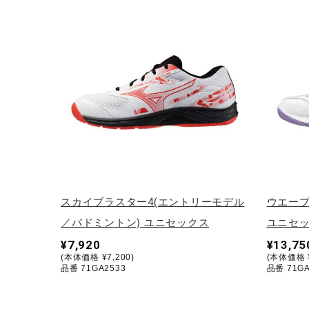
アウトドア／レイン
サポーター
健康／エクササイズ
ジュニア／キッズ
メディカル
コラボ／ライセンス
セール
その他
スカイブラスター4(エントリーモデル
ウエーブク
／バドミントン) ユニセックス
ユニセ
¥7,920
¥13,75
(本体価格 ¥7,200)
(本体価格 ¥
品番 71GA2533
品番 71GA