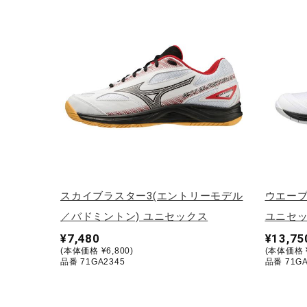
テニス／ソフトテニス
バドミントン
陸上競技
卓球
ソフトボール
柔道
ウィンタースポーツ
ワーキング
スカイブラスター3(エントリーモデル
ウエーブ
ウォーキングシューズ
／バドミントン) ユニセックス
ユニセ
¥7,480
¥13,75
ライフスタイルグッズ
(本体価格 ¥6,800)
(本体価格 ¥
品番 71GA2345
品番 71GA
インナー
寝具／ミズノスリープ