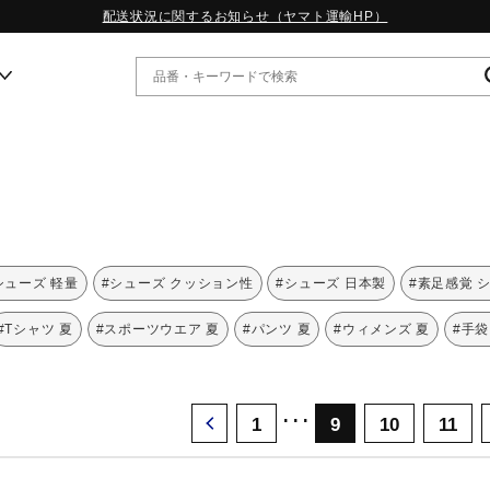
配送状況に関するお知らせ（ヤマト運輸HP）
ー
WP13.2｜特集
MORELIA LS｜特集
W.PROPHECY1｜特集
シューズ 軽量
#シューズ クッション性
#シューズ 日本製
#素足感覚 
WP MAGIC MITA｜特集
WP STRAP｜特集
#Tシャツ 夏
#スポーツウエア 夏
#パンツ 夏
#ウィメンズ 夏
#手袋
スペシャルカラーパック｜特集
WP STRAP 2｜特集
マーガレット・ハウエル｜特集
･･･
KICKS & ECHO｜特集
1
9
10
11