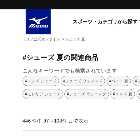
スポーツ・カテゴリから探す
ミズノ公式オンライン
シューズ
夏
スニーカー
スニーカ
#シューズ 夏の関連商品
ライフスタイルウエア
すべてのシリーズ
ランニング
こんなキーワードでも検索されています
WAVE PROPHECY
MORELIA LS
サッカー／フットサル
#メンズ シューズ
#シューズ ウィメンズ
#バット 夏
#
WAVE RIDER
トレーニング
MXR
#モレリア シューズ
#シューズ ランニング
#メンズ 夏
ゴアテックス
野球
コラボレーション
その他シリーズ
ゴルフ
446 件中 97～108件 まで表示
スイム
スニーカー商品をすべて見る
バレーボール