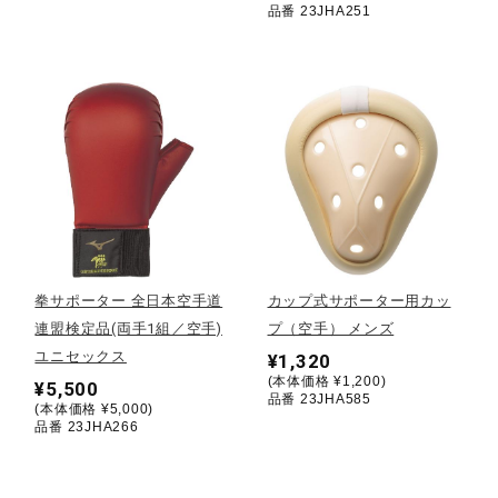
品番 23JHA251
ウォーキングシューズ
ライフスタイルグッズ
インナー
寝具／ミズノスリープ
拳サポーター 全日本空手道
カップ式サポーター用カッ
連盟検定品(両手1組／空手)
プ（空手） メンズ
ユニセックス
¥1,320
アウトドア／レイン
(本体価格 ¥1,200)
¥5,500
品番 23JHA585
(本体価格 ¥5,000)
品番 23JHA266
サポーター