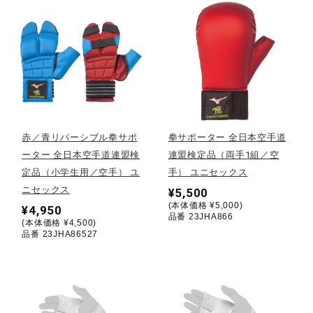
健康／エクササイズ
ジュニア／キッズ
メディカル
赤／青リバーシブル拳サポ
拳サポーター 全日本空手道
ーター 全日本空手道連盟検
連盟検定品（両手1組／空
コラボ／ライセンス
定品（小学生用／空手） ユ
手） ユニセックス
ニセックス
¥5,500
(本体価格 ¥5,000)
¥4,950
品番 23JHA866
セール
(本体価格 ¥4,500)
品番 23JHA86527
その他