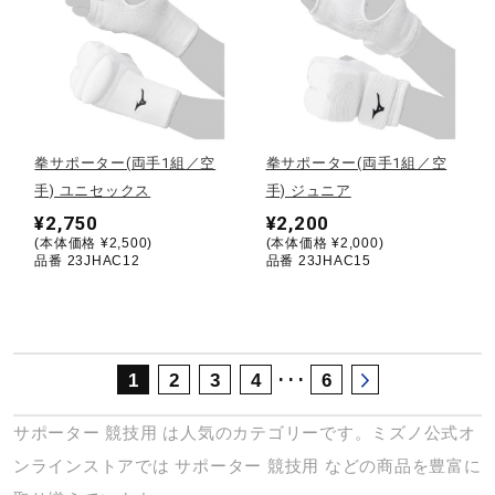
サポート
直営店一覧
拳サポーター(両手1組／空
拳サポーター(両手1組／空
取扱店一覧
手) ユニセックス
手) ジュニア
¥2,750
¥2,200
(本体価格 ¥2,500)
(本体価格 ¥2,000)
品番 23JHAC12
品番 23JHAC15
･･･
1
2
3
4
6
サポーター
競技用
は人気のカテゴリーです。ミズノ公式オ
ンラインストアでは
サポーター
競技用
などの商品を豊富に