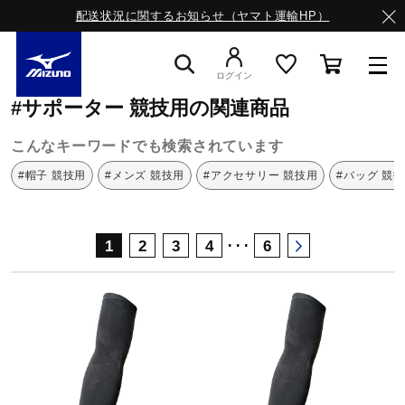
配送状況に関するお知らせ（ヤマト運輸HP）
ミズノ公式オンライン
サポーター
競技用
ログイン
#サポーター 競技用の関連商品
スニーカー
こんなキーワードでも検索されています
#帽子 競技用
#メンズ 競技用
#アクセサリー 競技用
#バッグ 競
ライフスタイルウエア
･･･
1
2
3
4
6
ランニング
サッカー／フットサル
トレーニング