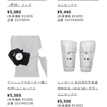
（野球） メンズ
ユニセックス
陸上競技
¥3,080
¥9,460
(本体価格 ¥2,800)
(本体価格 ¥8,600)
品番 12JY9X09
品番 1GJYA42000
卓球
ソフトボール
柔道
ウィンタースポーツ
アイシングサポーター(膝／
シンガード 全日本空手道連
肘用) ユニセックス
盟検定品（左右1組／空手）
ユニセックス
¥5,500
ワーキング
(本体価格 ¥5,000)
¥5,500
品番 1GJYA42100
(本体価格 ¥5,000)