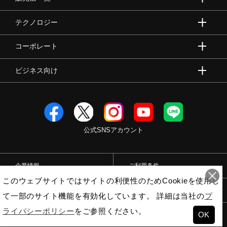
テクノロジー
コーポレート
ビジネス向け
公式SNSアカウント
企業情報
ご利用条件
このウェブサイトではサイトの利便性のためCookieを使用し
プライバシーポリシー
特定商取引法
て一部のサイト機能を有効化しています。 詳細は当社の
プ
ライバシーポリシー
をご参照ください。
OK
© Mizuno Corporation