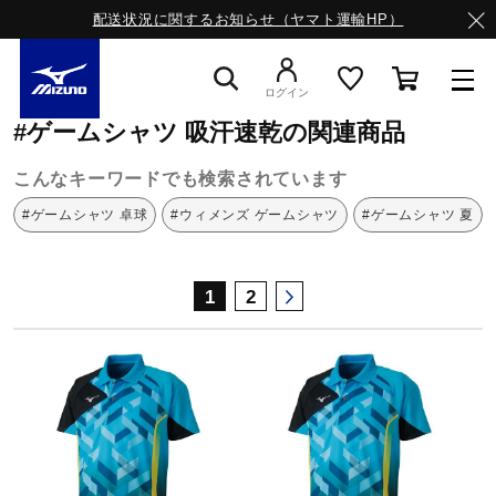
配送状況に関するお知らせ（ヤマト運輸HP）
ミズノ公式オンライン
ゲームシャツ
吸汗速乾
ログイン
#ゲームシャツ 吸汗速乾の関連商品
スニーカー
こんなキーワードでも検索されています
#ゲームシャツ 卓球
#ウィメンズ ゲームシャツ
#ゲームシャツ 夏
ライフスタイルウエア
1
2
ランニング
サッカー／フットサル
トレーニング