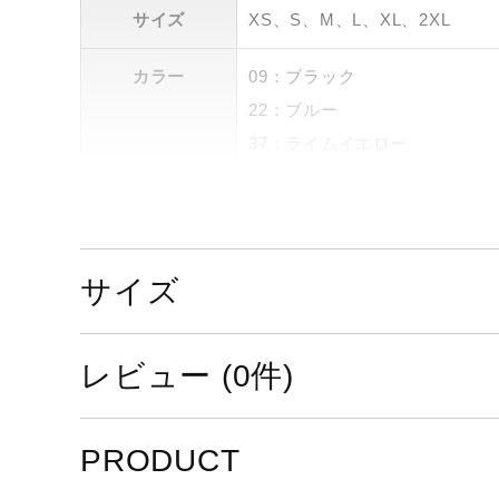
サイズ
XS、S、M、L、XL、2XL
カラー
09：ブラック
22：ブルー
37：ライムイエロー
62：レッド
素材
ポリエステル100%
サイズ
原産国
中国製
サステナビリテ
材料：この商品には、リサイク
レビュー (0件)
ィ
発売シーズン
2024年秋冬
PRODUCT