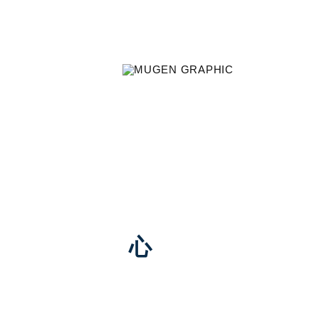
アスリートが大舞台で心・技・体
て、最高のパフォーマンスを発揮
れぞれのデザインエッセンスを調
現。
心
静かなる力
「円」と「書の払い」で研ぎ澄ま
心を表現。