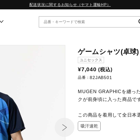
配送状況に関するお知らせ（ヤマト運輸HP）
ー
ゲームシャツ(卓球)
ユニセックス
WP13.2｜特集
¥7,040
(税込)
MORELIA LS｜特集
82JAB501
品番：
W.PROPHECY1｜特集
WP MAGIC MITA｜特集
MUGEN GRAPHICを
WP STRAP｜特集
クが前身頃に入った商品で
スペシャルカラーパック｜特集
WP STRAP 2｜特集
マーガレット・ハウエル｜特集
この商品を着用して全日本
KICKS & ECHO｜特集
吸汗速乾