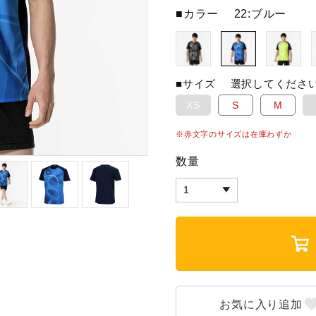
■カラー
22:ブルー
■サイズ
選択してくださ
XS
S
M
※赤文字のサイズは在庫わずか
数量