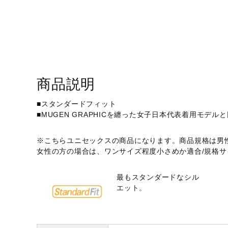
アウトドア／レイン
サポーター
健康／エクササイズ
ジュニア／キッズ
メディカル
商品説明
コラボ／ライセンス
■スタンダードフィット
■MUGEN GRAPHICを纏った女子日本代表着用モデ
セール
その他
※こちらユニセックスの商品になります。商品規格は男
女性の方の場合は、ワンサイズ程度小さめか適合/規格
最もスタンダードなシル
エット。