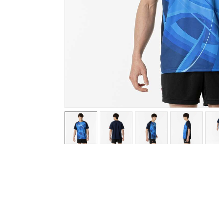
テニス／ソフトテニス
バドミントン
陸上競技
卓球
ソフトボール
柔道
ウィンタースポーツ
ワーキング
ウォーキングシューズ
ライフスタイルグッズ
インナー
寝具／ミズノスリープ