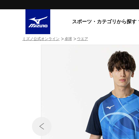
スポーツ・カテゴリから探す
ミズノ公式オンライン
卓球
ウエア
スニーカー
スニーカ
ライフスタイルウエア
すべてのシリーズ
ランニング
WAVE PROPHECY
MORELIA LS
サッカー／フットサル
WAVE RIDER
トレーニング
MXR
ゴアテックス
野球
コラボレーション
その他シリーズ
ゴルフ
スイム
スニーカー商品をすべて見る
バレーボール