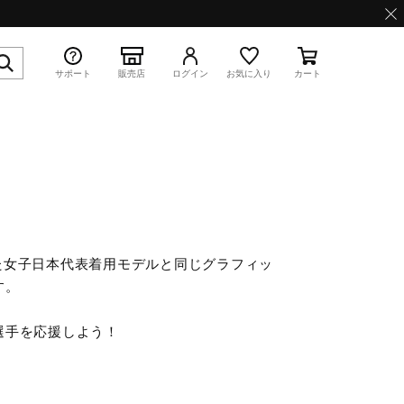
サポート
販売店
ログイン
お気に入り
カート
特集
纏った女子日本代表着用モデルと同じグラフィッ
す。
WAVE PROPHECY 13.2
選手を応援しよう！