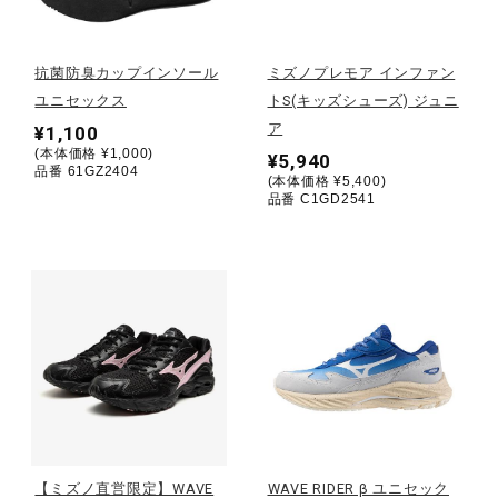
野球
抗菌防臭カップインソール
ミズノプレモア インファン
ユニセックス
トS(キッズシューズ) ジュニ
ア
¥1,100
ゴルフ
(本体価格 ¥1,000)
¥5,940
品番 61GZ2404
(本体価格 ¥5,400)
品番 C1GD2541
スイム
バレーボール
テニス／ソフトテニス
バドミントン
【ミズノ直営限定】WAVE
WAVE RIDER β ユニセック