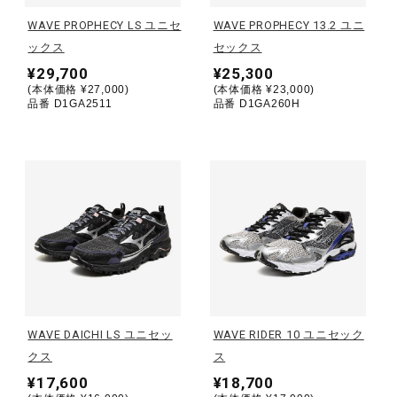
WAVE PROPHECY LS ユニセ
WAVE PROPHECY 13.2 ユニ
陸上競技
ックス
セックス
¥29,700
¥25,300
(本体価格 ¥27,000)
(本体価格 ¥23,000)
品番 D1GA2511
品番 D1GA260H
卓球
ソフトボール
柔道
ウィンタースポーツ
WAVE DAICHI LS ユニセッ
WAVE RIDER 10 ユニセック
クス
ス
ワーキング
¥17,600
¥18,700