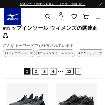
配送状況に関するお知らせ（ヤマト運輸HP）
ミズノ公式オンライン
カップインソール
ウィメンズ
ログイン
#カップインソール ウィメンズの関連商
スニーカー
品
こんなキーワードでも検索されています
ライフスタイルウエア
#Tシャツ ウィメンズ
#ウィメンズ ゲームシャツ
#アクセサリー ウ
ランニング
･･･
1
2
3
4
13
サッカー／フットサル
トレーニング