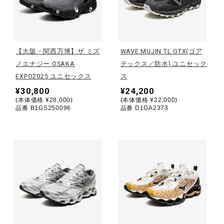
野球
【大阪・関西万博】ザ ミズ
WAVE MUJIN TL GTX(ゴア
ノエナジー OSAKA
テックス／防水) ユニセック
ゴルフ
EXPO2025 ユニセックス
ス
¥30,800
¥24,200
(本体価格 ¥28,000)
(本体価格 ¥22,000)
スイム
品番 B1GS250096
品番 D1GA2373
バレーボール
テニス／ソフトテニス
バドミントン