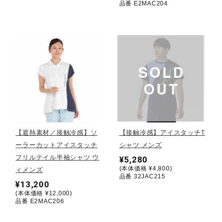
品番 E2MAC204
健康／エクササイズ
ジュニア／キッズ
メディカル
コラボ／ライセンス
【遮熱素材／接触冷感】ソ
【接触冷感】アイスタッチT
ーラーカットアイスタッチ
シャツ メンズ
セール
フリルテイル半袖シャツ ウ
¥5,280
(本体価格 ¥4,800)
ィメンズ
品番 32JAC215
¥13,200
その他
(本体価格 ¥12,000)
品番 E2MAC206