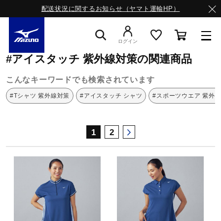
配送状況に関するお知らせ（ヤマト運輸HP）
ミズノ公式オンライン
アイスタッチ
紫外線対策
ログイン
#アイスタッチ 紫外線対策の関連商品
スニーカー
こんなキーワードでも検索されています
#Tシャツ 紫外線対策
#アイスタッチ シャツ
#スポーツウエア 紫外
ライフスタイルウエア
1
2
ランニング
サッカー／フットサル
トレーニング