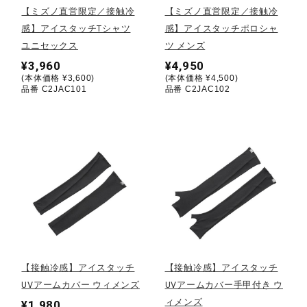
【ミズノ直営限定／接触冷
【ミズノ直営限定／接触冷
感】アイスタッチTシャツ
感】アイスタッチポロシャ
陸上競技
ユニセックス
ツ メンズ
¥3,960
¥4,950
(本体価格 ¥3,600)
(本体価格 ¥4,500)
卓球
品番 C2JAC101
品番 C2JAC102
ソフトボール
柔道
ウィンタースポーツ
【接触冷感】アイスタッチ
【接触冷感】アイスタッチ
ワーキング
UVアームカバー ウィメンズ
UVアームカバー手甲付き ウ
ィメンズ
¥1,980