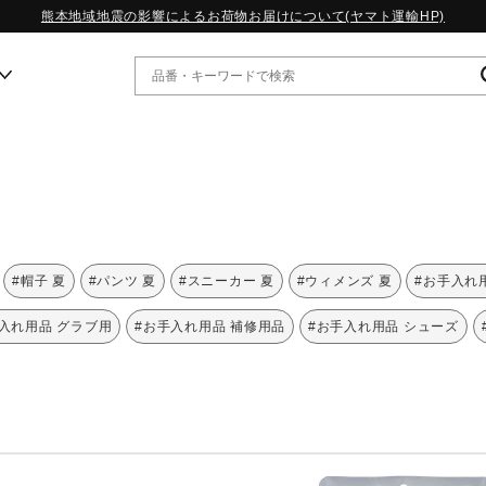
熊本地域地震の影響によるお荷物お届けについて(ヤマト運輸HP)
ー
WP13.2｜特集
MORELIA LS｜特集
W.PROPHECY1｜特集
#帽子 夏
#パンツ 夏
#スニーカー 夏
#ウィメンズ 夏
#お手入れ
WP MAGIC MITA｜特集
WP STRAP｜特集
入れ用品 グラブ用
#お手入れ用品 補修用品
#お手入れ用品 シューズ
スペシャルカラーパック｜特集
WP STRAP 2｜特集
マーガレット・ハウエル｜特集
KICKS & ECHO｜特集