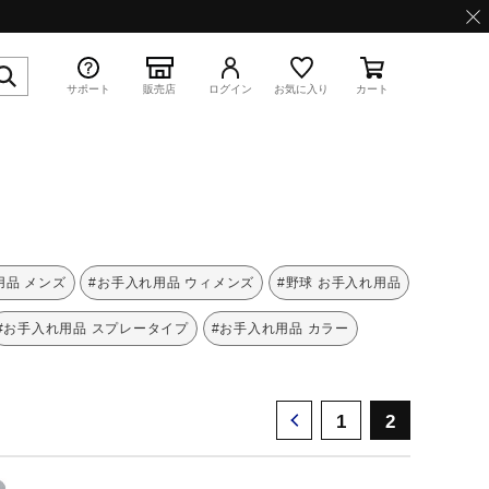
サポート
販売店
ログイン
お気に入り
カート
特集
用品 メンズ
#お手入れ用品 ウィメンズ
#野球 お手入れ用品
#お手入れ用品 スプレータイプ
#お手入れ用品 カラー
WAVE PROPHECY 13.2
1
2