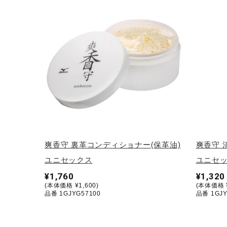
テニス／ソフトテニス
バドミントン
陸上競技
卓球
ソフトボール
柔道
ウィンタースポーツ
ワーキング
爽香守 裏革コンディショナー(保革油)
爽香守 
ウォーキングシューズ
ユニセックス
ユニセ
¥1,760
¥1,320
ライフスタイルグッズ
(本体価格 ¥1,600)
(本体価格 ¥
品番 1GJYG57100
品番 1GJY
インナー
寝具／ミズノスリープ