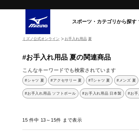
スポーツ・カテゴリから探す
ミズノ公式オンライン
お手入れ用品
夏
スニーカー
スニーカ
#お手入れ用品 夏の関連商品
ライフスタイルウエア
すべてのシリーズ
ランニング
こんなキーワードでも検索されています
WAVE PROPHECY
MORELIA LS
サッカー／フットサル
#シャツ 夏
#アクセサリー 夏
#Tシャツ 夏
#メンズ 夏
WAVE RIDER
トレーニング
MXR
#お手入れ用品 ソフトボール
#お手入れ用品 日本製
#お手
ゴアテックス
野球
コラボレーション
その他シリーズ
ゴルフ
15 件中 13～15件 まで表示
スイム
スニーカー商品をすべて見る
バレーボール