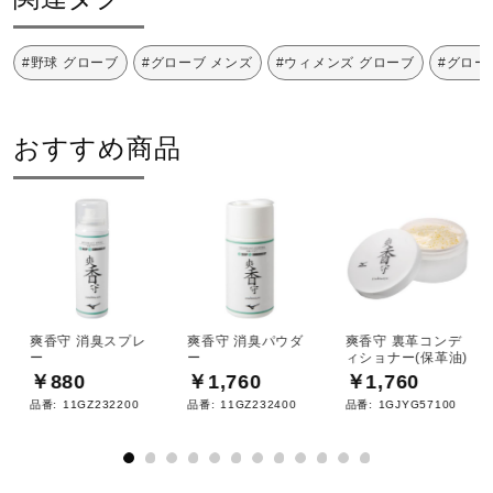
#野球 グローブ
#グローブ メンズ
#ウィメンズ グローブ
#グロー
おすすめ商品
爽香守 消臭スプレ
爽香守 消臭パウダ
爽香守 裏革コンデ
ー
ー
ィショナー(保革油)
￥880
￥1,760
￥1,760
品番:
11GZ232200
品番:
11GZ232400
品番:
1GJYG57100