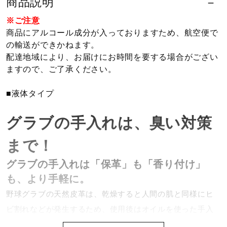
商品説明
ウォーキングシューズ
※ご注意
商品にアルコール成分が入っておりますため、航空便で
の輸送ができかねます。
ライフスタイルグッズ
配達地域により、お届けにお時間を要する場合がござい
ますので、ご了承ください。
インナー
■液体タイプ
グラブの手入れは、臭い対策
寝具／ミズノスリープ
まで！
グラブの手入れは「保革」も「香り付け」
アウトドア／レイン
も、より手軽に。
野球グラブの天然皮革は、乾燥すると人間の肌と同様にヒ
サポーター
ビ割れなどが発生するため、使用後はオイルを使った手入
れが必要です。しかし「つい塗りすぎて重くなってしま