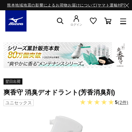
熊本地域地震の影響によるお荷物お届けについて(ヤマト運輸HP)
ログイン
スニーカー
ライフスタイルウエア
翌日出荷
ランニング
爽香守 消臭デオドラント(芳香消臭剤)
★★★★★
5
(2件)
ユニセックス
サッカー／フットサル
トレーニング