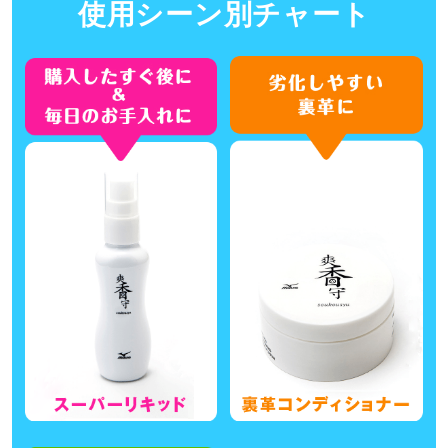
使用シーン別チャート
サポート
内容量
直営店一覧
液体100ml
発売シーズン
取扱店一覧
2024年春夏