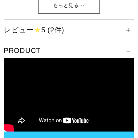
健康／エクササイズ
う」という技術的な問題や、「染みついた汗の臭いが取れ
ない」といった悩みも多くありました。特に臭い対策に関
しては、高校球児や社会人野球の現場においてグラブの内
レビュー
★
5 (2件)
ジュニア／キッズ
側にせっけんや芳香剤を直接当てて香り付けするほど、
個々が独自の方法を用いています。そこで、従来のメンテ
PRODUCT
メディカル
ナンス用品にない「香り」にまでこだわった新しい保革オ
イルです。
コラボ／ライセンス
素材
セール
エタノール、植物抽出物、界面活性剤、精製水、香料
原産国
その他
日本製