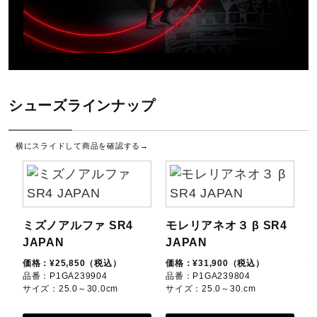
約180g（22.0cm片方）
インソール
シューズラインナップ
ゼログライドカップインソール（取り外し可）
横にスライドして商品を確認する→
シューズ幅
3E（ワイド）相当の方向け
■シューズサイズの計測方法はこちら
ミズノアルファ SR4
モレリアネオ３ β SR4
JAPAN
JAPAN
J
発売シーズン
価格：¥25,850（税込）
価格：¥31,900（税込）
価
品番：P1GA239904
品番：P1GA239804
品
2023年秋冬
サイズ：25.0～30.0cm
サイズ：25.0～30.cm
サ