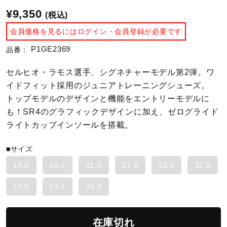
¥9,350
(税込)
陸上競技
会員価格を見るにはログイン・会員登録が必要です
P1GE2369
品番：
卓球
セルヒオ・ラモス選手、シグネチャーモデル第2弾。ワ
イドフィット採用のジュニアトレーニングシューズ。
ソフトボール
トップモデルのデザインと機能をエントリーモデルに
も！SR4のグラフィックデザインに加え、ゼログライド
ライトカップインソールを搭載。
柔道
■サイズ
19.0
20.0
21.0
21.5
22.0
22.5
ウィンタースポーツ
23.0
23.5
24.0
ワーキング
在庫切れ