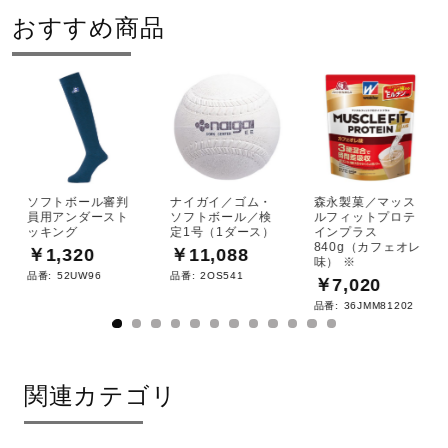
おすすめ商品
ソフトボール審判
ナイガイ／ゴム・
森永製菓／マッス
員用アンダースト
ソフトボール／検
ルフィットプロテ
ッキング
定1号（1ダース）
インプラス
840g（カフェオレ
￥1,320
￥11,088
味） ※
品番:
52UW96
品番:
2OS541
￥7,020
品番:
36JMM81202
関連カテゴリ