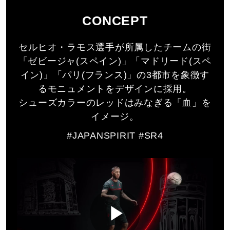
サポート
CONCEPT
19.0、20.0、21.0～24.0cm
直営店一覧
セルヒオ・ラモス選手が所属したチームの街
カラー
「ゼビージャ(スペイン)」「マドリード(スペ
イン)」「パリ(フランス)」の3都市を象徴す
04：ブラック×SR4レッド
取扱店一覧
るモニュメントをデザインに採用。
シューズカラーのレッドはみなぎる「血」を
素材
イメージ。
甲材／人工皮革
#JAPANSPIRIT #SR4
底材／ゴム底
原産国
ベトナム製
質量