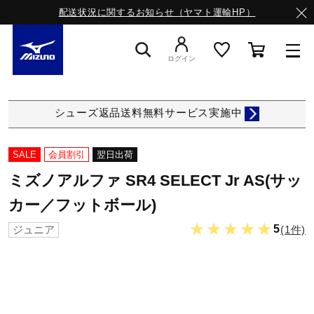
配送状況に関するお知らせ（ヤマト運輸HP）
ログイン
スニーカー
シューズ返品送料無料サービス実施中
ライフスタイルウエア
SALE
会員割引
翌日出荷
ミズノアルファ SR4 SELECT Jr AS(サッ
ランニング
カー／フットボール)
★★★★★
5
(1件)
ジュニア
サッカー／フットサル
トレーニング