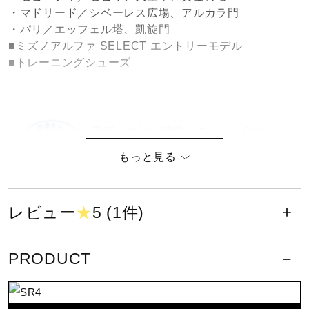
・マドリード／シベーレス広場、アルカラ門
健康／エクササイズ
・パリ／エッフェル塔、凱旋門
■ミズノアルファ SELECT エントリーモデル
■トレーニングシューズ
ジュニア／キッズ
メディカル
甲回り寸法が通常ラストより6mm
アップ。（EEE相当）
コラボ／ライセンス
従来のカップインソールに比べてグ
レビュー
★
5 (1件)
セール
リップ性が向上。シューズ内での足
ズレを軽減し、キレのある動きをサ
ポート。
PRODUCT
その他
サイズ