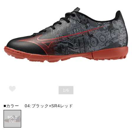
野球
ゴルフ
スイム
バレーボール
1/6
テニス／ソフトテニス
■カラー
04:ブラック×SR4レッド
バドミントン