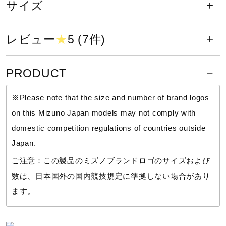
サイズ
（※）一部縫製部分もあります
サポート
【フラットスイムテクノロジー】
レビュー
★
5 (7件)
生地や構造によってフラットな姿勢をサポートし、抵抗
直営店一覧
が少なく効率の良い推進力で速さを追求
PRODUCT
※布帛素材を使用した競泳レース用水着で、タイトなフ
取扱店一覧
ィット感になっています。
※Please note that the size and number of brand logos
on this Mizuno Japan models may not comply with
domestic competition regulations of countries outside
Japan.
ご注意：この製品のミズノブランドロゴのサイズおよび
数は、日本国外の国内競技規定に準拠しない場合があり
ます。