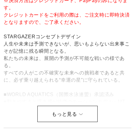
※決済方法はクレジットカード、PayPayのみになりま
健康／エクササイズ
す。
クレジットカードをご利用の際は、ご注文時に即時決済
となりますので、ご了承ください。
ジュニア／キッズ
STARGAZERコンセプトデザイン
人生や未来は予測できないが、思いもよらない出来事こ
メディカル
そが記憶に残る瞬間となる。
私たちの未来は、展開の予測が不可能な戦いの様であ
る。
コラボ／ライセンス
すべての人がこの不確実な未来への挑戦者であると共
に、必ず乗り越えられる“幸運の星”に守られている。
セール
■WORLD AQUATICS（国際水泳連盟）承認済み
■動きやすさと浮き感が特徴のモーションモデル：MT
■本体布帛素材・超音波接着（※）・ソニックラインデ
その他
ザイン構造でフラットスイムを極めるためのトップレー
ス水着