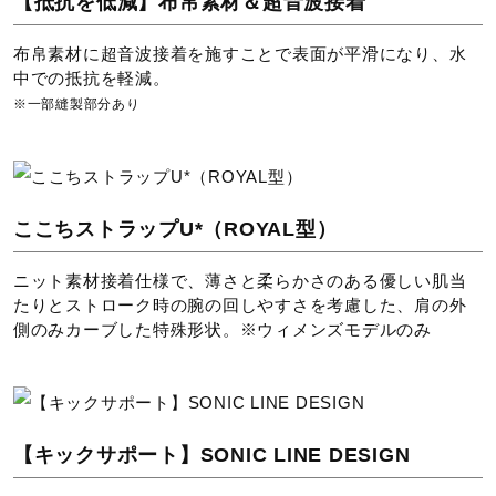
【抵抗を低減】布帛素材＆超音波接着
布帛素材に超音波接着を施すことで表面が平滑になり、水
股下（シーム上）／25.0cm（Mサイ
中での抵抗を軽減。
ズ）
※一部縫製部分あり
WORLD AQUATICS 国際水泳連
盟承認モデル
ここちストラップU*（ROYAL型）
サイズ
ニット素材接着仕様で、薄さと柔らかさのある優しい肌当
たりとストローク時の腕の回しやすさを考慮した、肩の外
側のみカーブした特殊形状。※ウィメンズモデルのみ
2XS、XS、S、M、L、XL
カラー
84：エステートネイビー×ライトニングイエロー
【キックサポート】SONIC LINE DESIGN