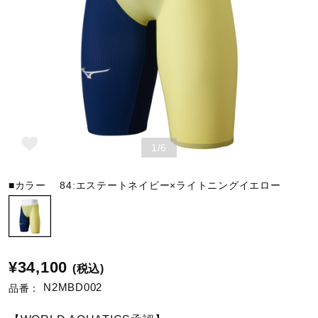
野球
ゴルフ
スイム
1/6
■カラー
84:エステートネイビー×ライトニングイエロー
バレーボール
テニス／ソフトテニス
¥34,100
(税込)
N2MBD002
品番：
バドミントン