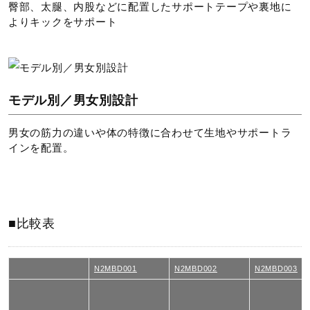
臀部、太腿、内股などに配置したサポートテープや裏地に
素材
よりキックをサポート
表地：ナイロン65％、ポリウレタン35％
裏地：ナイロン65％、ポリウレタン35％
原産国
モデル別／男女別設計
男女の筋力の違いや体の特徴に合わせて生地やサポートラ
日本製、中国製
インを配置。
発売シーズン
2026年春夏
■比較表
N2MBD001
N2MBD002
N2MBD003