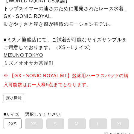
【WORLD AQUATICS承認】
トップスイマーの速さのために開発されたレース水着、
陸上競技
GX・SONIC ROYAL
動きやすさと浮き感が特徴のモーションモデル。
卓球
■ミズノ旗艦店にて、ご試着が可能なサイズサンプルを
ご用意しております。（XS～Lサイズ）
MIZUNO TOKYO
ソフトボール
ミズノオオサカ茶屋町
※ 【GX・SONIC ROYAL MT】競泳用ハーフスパッツの購
柔道
入可能数はお一人様5点までとなります。
撥水機能
ウィンタースポーツ
■サイズ
選択してください
ワーキング
2XS
XS
S
M
L
XL