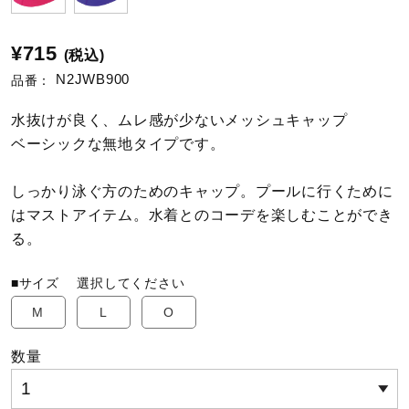
陸上競技
¥715
(税込)
N2JWB900
品番：
卓球
水抜けが良く、ムレ感が少ないメッシュキャップ
ベーシックな無地タイプです。
ソフトボール
しっかり泳ぐ方のためのキャップ。プールに行くために
はマストアイテム。水着とのコーデを楽しむことができ
る。
柔道
■サイズ
選択してください
ウィンタースポーツ
M
L
O
数量
ワーキング