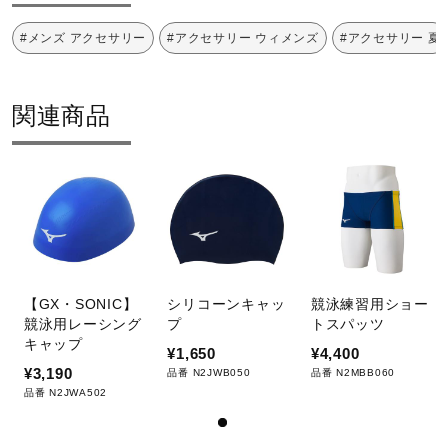
#メンズ アクセサリー
#アクセサリー ウィメンズ
#アクセサリー 夏
2024年春夏
関連商品
【GX・SONIC】
シリコーンキャッ
競泳練習用ショー
競泳用レーシング
プ
トスパッツ
キャップ
¥1,650
¥4,400
¥3,190
品番 N2JWB050
品番 N2MBB060
品番 N2JWA502