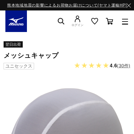
熊本地域地震の影響によるお荷物お届けについて(ヤマト運輸HP)
ログイン
スニーカー
翌日出荷
メッシュキャップ
ライフスタイルウエア
★★★★★
4.6
(30件)
ユニセックス
ランニング
サッカー／フットサル
トレーニング