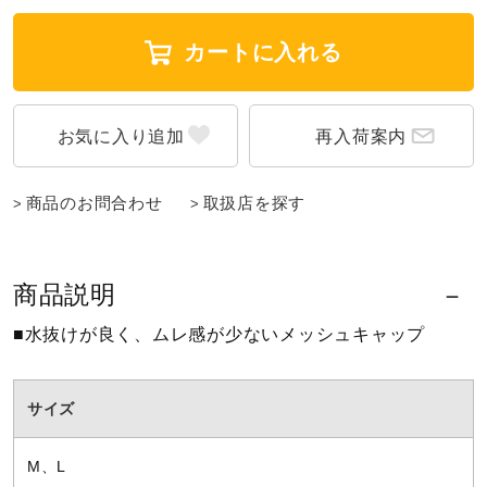
ウォーキングシューズ
カートに入れる
ライフスタイルグッズ
再入荷案内
インナー
商品のお問合わせ
取扱店を探す
寝具／ミズノスリープ
商品説明
■水抜けが良く、ムレ感が少ないメッシュキャップ
アウトドア／レイン
サイズ
サポーター
M、L