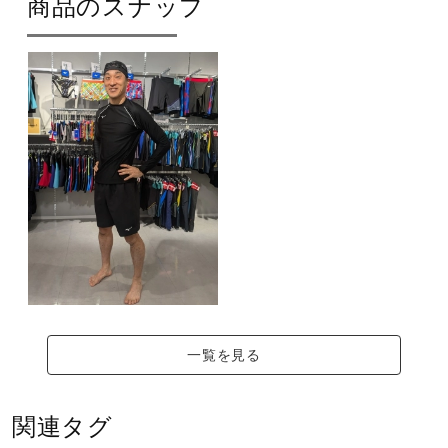
商品のスナップ
44：イエロー
サポート
54：オレンジ
62：レッド
直営店一覧
63：蛍光ピンク
64：ピンク
65：ローズ
取扱店一覧
69：バイオレット
素材
ナイロン85％、ポリウレタン15％
原産国
一覧を見る
中国製
関連タグ
発売シーズン