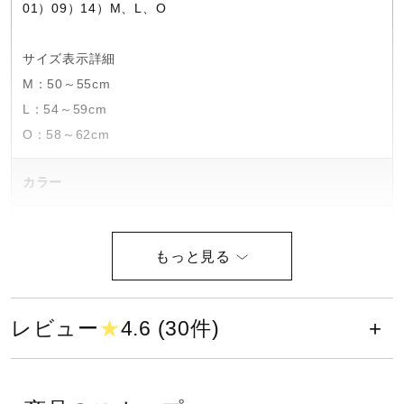
01）09）14）M、L、O
健康／エクササイズ
サイズ表示詳細
M：50～55cm
ジュニア／キッズ
L：54～59cm
O：58～62cm
メディカル
カラー
コラボ／ライセンス
01：ホワイト
09：ブラック
14：ネイビー
セール
24：ターコイズ
レビュー
★
4.6 (30件)
27：ブルー
その他
36：ライム
37：Lグリーン