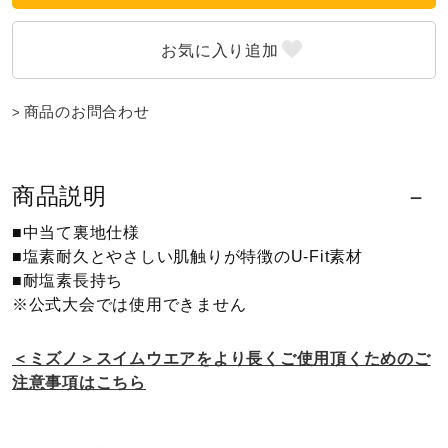
ウォーキングシューズ
ライフスタイルグッズ
商品のお問合わせ
インナー
商品説明
■中当て裏地仕様
寝具／ミズノスリープ
■塩素耐久とやさしい肌触りが特徴のU-Fit素材
■耐塩素長持ち
※公式大会では使用できません
アウトドア／レイン
＜ミズノ＞スイムウエアをより長くご使用頂くためのご
注意事項はこちら
サポーター