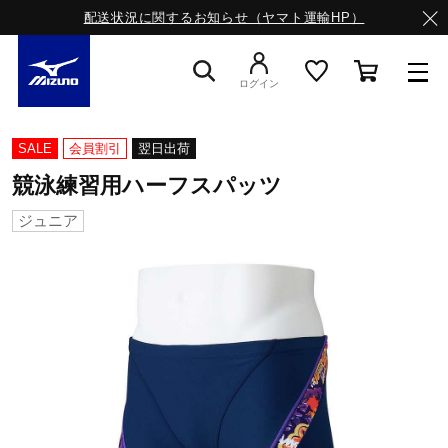
配送状況に関するお知らせ（ヤマト運輸HP）
ログイン
スニーカー
SALE
会員割引
翌日出荷
競泳練習用ハーフスパッツ
ライフスタイルウエア
ジュニア
ランニング
サッカー／フットサル
トレーニング