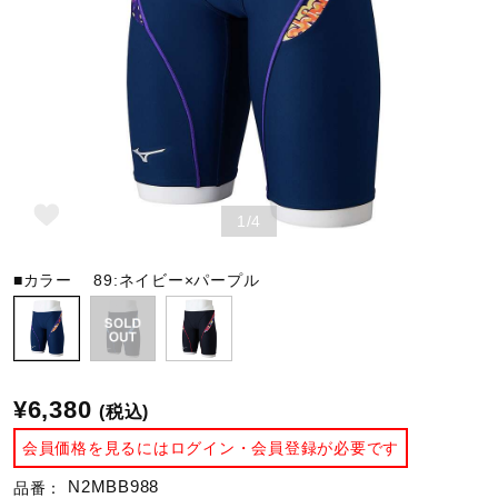
野球
ゴルフ
1/4
スイム
■カラー
89:ネイビー×パープル
バレーボール
テニス／ソフトテニス
¥6,380
(税込)
会員価格を見るにはログイン・会員登録が必要です
バドミントン
N2MBB988
品番：