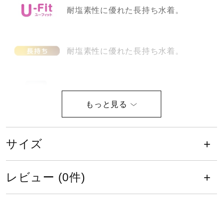
耐塩素性に優れた長持ち水着。
健康／エクササイズ
ジュニア／キッズ
耐塩素性に優れた長持ち水着。
メディカル
股下／15.0cm（130サイズ）
コラボ／ライセンス
この商品は公式大会では使用できま
せん。
サイズ
セール
サイズ
レビュー (0件)
その他
120、130、140