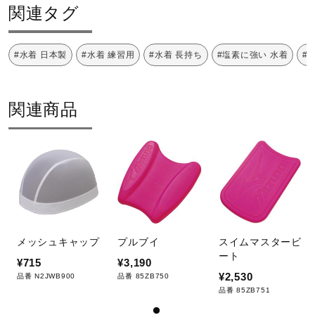
カラー
サポート
関連タグ
89：ネイビー×パープル
#水着 日本製
#水着 練習用
#水着 長持ち
#塩素に強い 水着
#
直営店一覧
91：ブラック×ブルー
96：ブラック×ピンク
関連商品
取扱店一覧
素材
複合繊維（ポリエステル／ポリエステル）57％、ポリエス
テル43％
原産国
メッシュキャップ
プルブイ
スイムマスタービ
ベトナム製、日本製
ート
¥715
¥3,190
¥2,530
品番 N2JWB900
品番 85ZB750
発売シーズン
品番 85ZB751