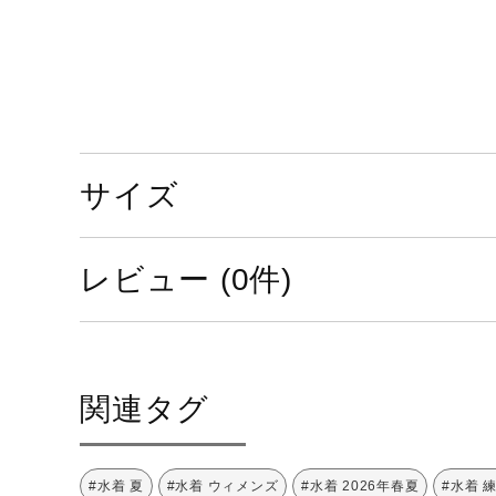
この商品は公式大会では
使用できません。
サイズ
塩素系及び酸素系漂白剤
の使用禁止
レビュー (0件)
関連タグ
アイロン仕上げ禁止
#水着 夏
#水着 ウィメンズ
#水着 2026年春夏
#水着 