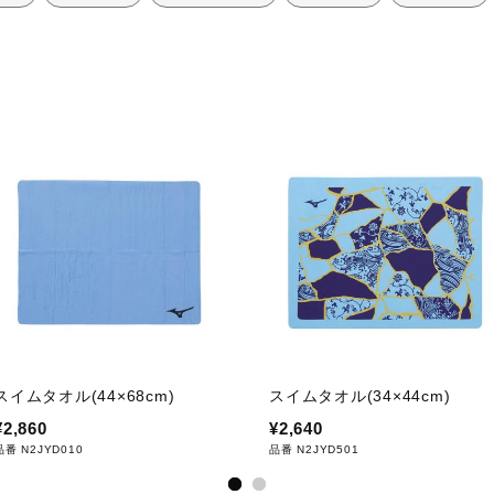
ステル）57％、ポリエステル43％
スイムタオル(44×68cm)
スイムタオル(34×44cm)
¥2,860
¥2,640
品番 N2JYD010
品番 N2JYD501