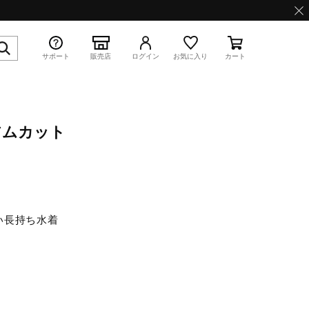
サポート
販売店
ログイン
お気に入り
カート
アムカット
特集
い長持ち水着
WAVE PROPHECY 13.2