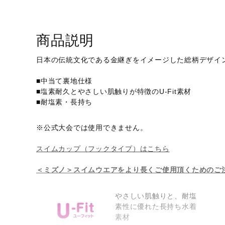
アウトドア／レイン
サポーター
商品説明
健康／エクササイズ
ジュニア／キッズ
日本の伝統文化である金継ぎをイメージした総柄デザイ
メディカル
■中当て裏地仕様
■塩素耐久とやさしい肌触りが特徴のU-Fit素材
コラボ／ライセンス
■耐塩素・長持ち
セール
※公式大会では使用できません。
その他
スイムカップ（フックタイプ）はこちら
＜ミズノ＞スイムウエアをより長くご使用頂くためのご
やさしい肌触りと、耐塩
素性に優れた長持ち水着
素材