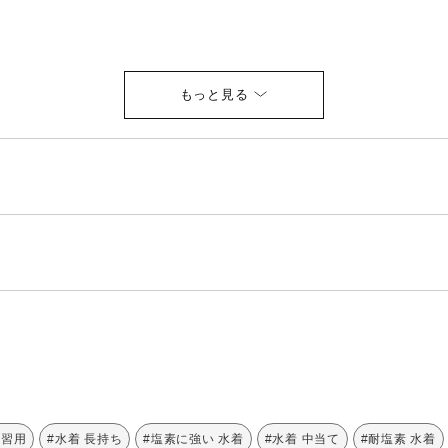
カップなし（フックうけ
つき）
タンブル乾燥禁止
ドライクリーニング禁止
練習用
#水着 長持ち
#塩素に強い 水着
#水着 中当て
#耐塩素 水着