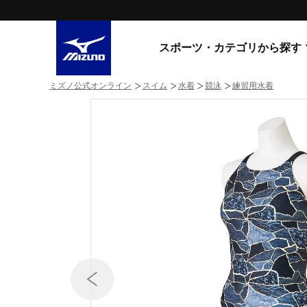
スポーツ・カテゴリから探す
ミズノ公式オンライン
スイム
水着
競泳
練習用水着
スニーカー
スニーカ
ライフスタイルウエア
すべてのシリーズ
ランニング
WAVE PROPHECY
MORELIA LS
サッカー／フットサル
WAVE RIDER
トレーニング
MXR
ゴアテックス
野球
コラボレーション
その他シリーズ
ゴルフ
スイム
スニーカー商品をすべて見る
バレーボール