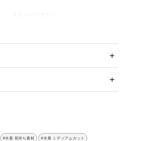
液温は40℃を限度とし、
手洗い ができる
日陰のつり干しがよい
ウエットクリーニング禁
止
#水着 長持ち素材
#水着 ミディアムカット