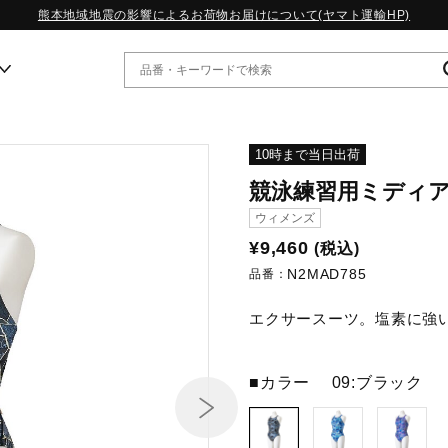
熊本地域地震の影響によるお荷物お届けについて(ヤマト運輸HP)
ー
10時まで当日出荷
競泳練習用ミディ
WP13.2｜特集
ウィメンズ
MORELIA LS｜特集
¥9,460
(税込)
W.PROPHECY1｜特集
N2MAD785
WP MAGIC MITA｜特集
品番：
WP STRAP｜特集
エクサースーツ。塩素に強
スペシャルカラーパック｜特集
WP STRAP 2｜特集
マーガレット・ハウエル｜特集
■カラー
09:ブラック
KICKS & ECHO｜特集