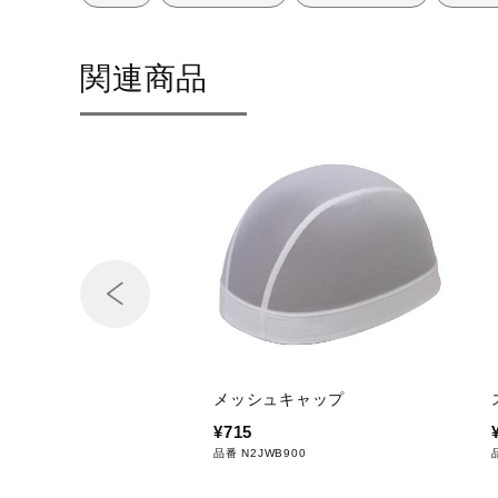
関連商品
サイズ
XS、S、M、L、XL
カラー
09：ブラック
27：ブルー
68：バイオレット
素材
複合繊維（ポリエステル／ポリエ
原産国
ベトナム製
メッシュキャップ
発売シーズン
2026年春夏
¥715
品番 N2JWB900