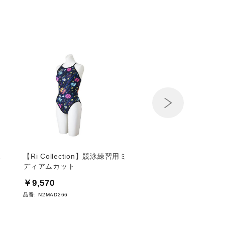
Next
ス
【Ri Collection】競泳練習用ミ
【Ri Collection】
ディアムカット
ディアムカット
￥9,570
￥9,570
品番:
N2MAD266
品番:
N2MAD265