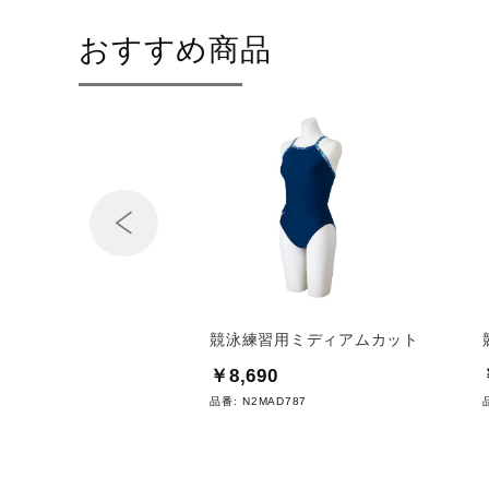
おすすめ商品
Prev
習用ミディアムカット
競泳練習用ミディアムカット
70
￥8,690
AD271
品番:
N2MAD787