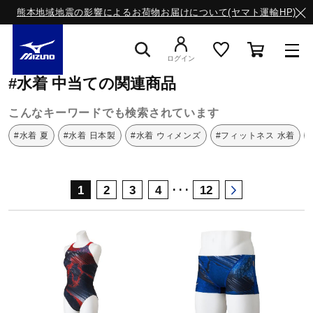
熊本地域地震の影響によるお荷物お届けについて(ヤマト運輸HP)
ミズノ公式オンライン
水着
中当て
ログイン
#水着 中当ての関連商品
スニーカー
こんなキーワードでも検索されています
#水着 夏
#水着 日本製
#水着 ウィメンズ
#フィットネス 水着
ライフスタイルウエア
･･･
1
2
3
4
12
ランニング
サッカー／フットサル
トレーニング