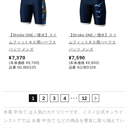
サポート
直営店一覧
【Stroke ONE／撥水】スイ
【Stroke ONE／撥水】スイ
ムフィットネス用ハーフス
ムフィットネス用ハーフス
取扱店一覧
パッツ メンズ
パッツ メンズ
¥7,370
¥7,590
(本体価格 ¥6,700)
(本体価格 ¥6,900)
品番 N2JBD105
品番 N2JBD109
･･･
1
2
3
4
12
水着
中当て
は人気のカテゴリーです。ミズノ公式オンライ
ンストアでは
水着
中当て
などの商品を豊富に取り揃えてい