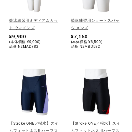
野球
競泳練習用ミディアムカッ
競泳練習用ショートスパッ
ト ウィメンズ
ツ メンズ
¥9,900
¥7,150
ゴルフ
(本体価格 ¥9,000)
(本体価格 ¥6,500)
品番 N2MAD782
品番 N2MBD582
スイム
バレーボール
テニス／ソフトテニス
【Stroke ONE／撥水】スイ
【Stroke ONE／撥水】スイ
バドミントン
ムフィットネス用ハーフス
ムフィットネス用ハーフス