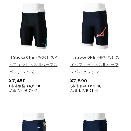
健康／エクササイズ
ジュニア／キッズ
メディカル
【Stroke ONE／撥水】スイ
【Stroke ONE／長持ち】ス
ムフィットネス用ハーフス
イムフィットネス用ハーフ
コラボ／ライセンス
パッツ メンズ
スパッツ メンズ
¥7,480
¥7,590
(本体価格 ¥6,800)
(本体価格 ¥6,900)
品番 N2JBD102
品番 N2JBD104
セール
その他