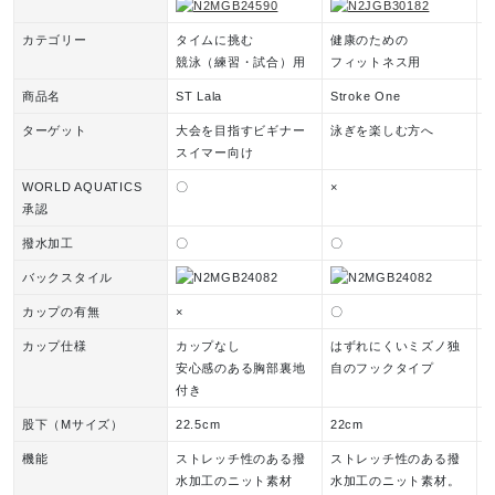
91：ブラック×ネイビー
93：ブラック×ライム
カテゴリー
タイムに挑む
健康のための
競泳（練習・試合）用
フィットネス用
素材
商品名
ST Lala
Stroke One
S
ターゲット
大会を目指すビギナー
泳ぎを楽しむ方へ
ポリエステル84％、ポリウレタン16％
スイマー向け
WORLD AQUATICS
〇
×
承認
原産国
撥水加工
〇
〇
ベトナム製、日本製
バックスタイル
カップの有無
×
〇
×
発売シーズン
カップ仕様
カップなし
はずれにくいミズノ独
安心感のある胸部裏地
自のフックタイプ
25：2025年春夏
付き
93：2024年秋冬
股下（Mサイズ）
22.5cm
22cm
2
61、83、90、91：2024年春夏
機能
ストレッチ性のある撥
ストレッチ性のある撥
水加工のニット素材
水加工のニット素材。