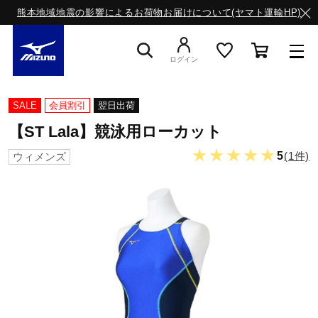
熊本地域地震の影響によるお荷物お届けについて(ヤマト運輸HP)
ログイン
スニーカー
SALE
会員割引
翌日出荷
【ST Lala】競泳用ローカット
ライフスタイルウエア
★★★★★
5
(1件)
ウィメンズ
ランニング
サッカー／フットサル
トレーニング