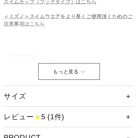
スイムカップ（フックタイプ）はこちら
健康／エクササイズ
＜ミズノ＞スイムウエアをより長くご使用頂くためのご
注意事項はこちら
ジュニア／キッズ
メディカル
撥水
コラボ／ライセンス
サイズ
セール
カップなし（フックうけつき）
レビュー
★
5 (1件)
その他
PRODUCT