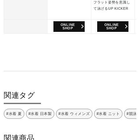
フラット姿勢を意識し
て泳げるUP KICKER
ONLINE
ONLINE
SHOP
SHOP
関連タグ
#水着 夏
#水着 日本製
#水着 ウィメンズ
#水着 ニット
#競泳
関連商品