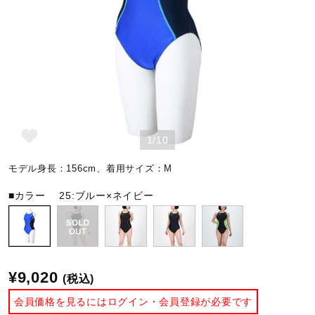
野球
ゴルフ
1/10
スイム
モデル身長：156cm、着用サイズ：M
バレーボール
■カラー
25:ブルー×ネイビー
テニス／ソフトテニス
¥9,020
(税込)
バドミントン
会員価格を見るにはログイン・会員登録が必要です