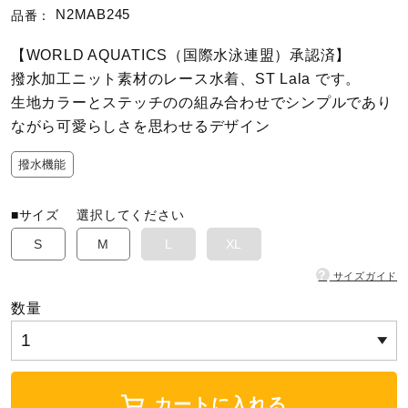
N2MAB245
品番：
陸上競技
【WORLD AQUATICS（国際水泳連盟）承認済】
撥水加工ニット素材のレース水着、ST Lala です。
生地カラーとステッチのの組み合わせでシンプルであり
卓球
ながら可愛らしさを思わせるデザイン
撥水機能
ソフトボール
■サイズ
選択してください
柔道
S
M
L
XL
?
サイズガイド
ウィンタースポーツ
数量
ワーキング
カートに入れる