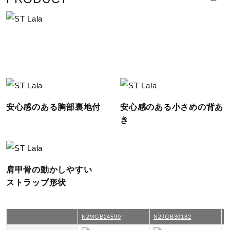
レッグ位置がひくい。
サポート
直営店一覧
WORLD AQUATICS 国際水泳連
盟承認モデル
取扱店一覧
安心感のある胸部裏地付
安心感のある小さめの背あ
サイズ
き
S、M、L、XL
カラー
肩甲骨の動かしやすい
ストラップ形状
25：ブルー×ネイビー
83：ネイビー×ライム
N2MGB24590
N2JGB30182
N
90：ブラック×ブラック