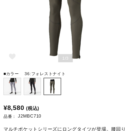
野球
ゴルフ
1/3
スイム
■カラー
36:フォレストナイト
バレーボール
テニス／ソフトテニス
¥8,580
(税込)
J2MBC710
品番：
バドミントン
マルチポケットシリーズにロングタイツが登場。腰回り