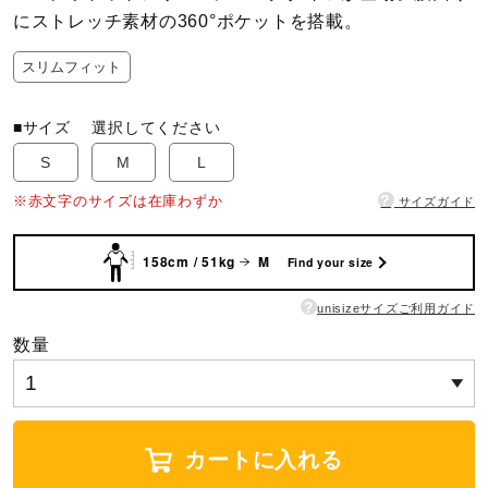
にストレッチ素材の360°ポケットを搭載。
陸上競技
スリムフィット
■サイズ
選択してください
卓球
S
M
L
?
※赤文字のサイズは在庫わずか
サイズガイド
ソフトボール
158cm / 51kg
M
Find your size
柔道
?
unisizeサイズご利用ガイド
数量
ウィンタースポーツ
ワーキング
カートに入れる