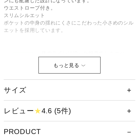
ンにも配慮した設計になっています。
健康／エクササイズ
ウエストロープ付き。
スリムシルエット
ポケットの中身の揺れにくさにこだわった小さめのシル
ジュニア／キッズ
エットを採用しています。
メディカル
体のラインに沿った細身のシルエッ
ト。
コラボ／ライセンス
液温は40℃を限度とし、洗濯機で弱
サイズ
い洗濯ができる
セール
レビュー
★
4.6 (5件)
その他
PRODUCT
塩素系及び酸素系漂白剤の使用禁止