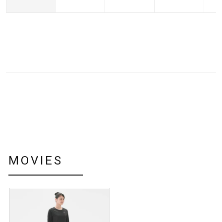
本体：ナイロン84％、ポリウレタン16％
ウエスト部：ナイロン84％、ポリウレタン16％
メッシュ部：ポリエステル77％、ポリウレタン23％
バインダー：ナイロン93％、ポリウレタン7％
原産国
タイ製
サステナビリティ
MOVIES
材料：この商品には、リサイクルポリエステル繊維とナイロ
ン繊維が75％以上使用されています。
発売シーズン