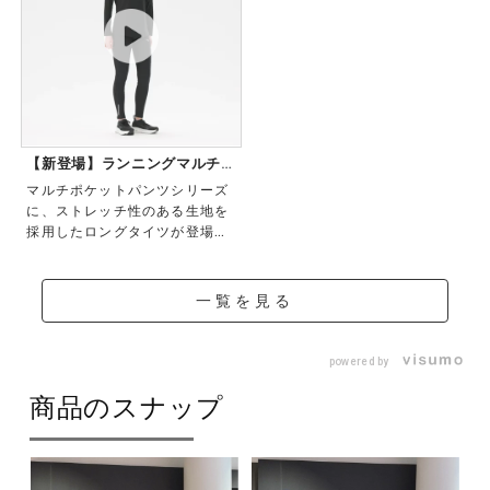
36：2026年秋冬
06、09：2025年秋冬
【新登場】ランニングマルチポ
ケットロング...
マルチポケットパンツシリーズ
に、ストレッチ性のある生地を
採用したロングタイツが登場！
スマホや鍵など携...
一覧を見る
powered by
商品のスナップ