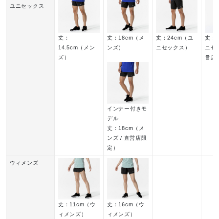
ユニセックス
弱い操作によるウエットクリーニン
グができる
丈：
丈：18cm（メ
丈：24cm（ユ
丈：5
14.5cm（メン
ンズ）
ニセックス）
ニセッ
ズ）
営店
サイズ
インナー付きモ
S、M、L、XL
デル
丈：18cm（メ
カラー
ンズ / 直営店限
定）
06：クイックシルバー
ウィメンズ
09：ブラック
36：フォレストナイト
丈：11cm（ウ
丈：16cm（ウ
ィメンズ）
ィメンズ）
素材