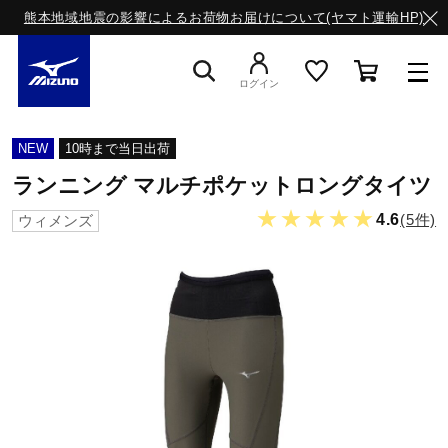
熊本地域地震の影響によるお荷物お届けについて(ヤマト運輸HP)
ログイン
スニーカー
NEW
10時まで当日出荷
ランニング マルチポケットロングタイツ
ライフスタイルウエア
★★★★★
4.6
(5件)
ウィメンズ
ランニング
サッカー／フットサル
トレーニング