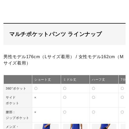
サポート
直営店一覧
タンブル乾燥禁止
マルチポケットパンツ ラインナップ
取扱店一覧
男性モデル176cm（Lサイズ着用） / 女性モデル162cm（M
サイズ着用）
底面温度120℃を限度としてアイロ
ン仕上げができる
ショート丈
ミドル丈
ハーフ丈
7分
360°ポケット
〇
〇
〇
〇
サイド
×
〇
〇
〇
ポケット
ドライクリーニング禁止
腰部：
×
〇
〇
〇
ジップポケット
メンズ・