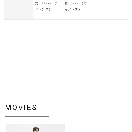
丈：11cm（ウ
丈：16cm（ウ
素材
ィメンズ）
ィメンズ）
本体：ナイロン84％、ポリウレタン16％
メッシュ部：ポリエステル77％、ポリウレタン23％
バインダー：ナイロン93％、ポリウレタン7％
原産国
タイ製
サステナビリティ
材料：この商品には、リサイクルポリエステル繊維とナイロ
MOVIES
ン繊維が75％以上使用されています。
発売シーズン