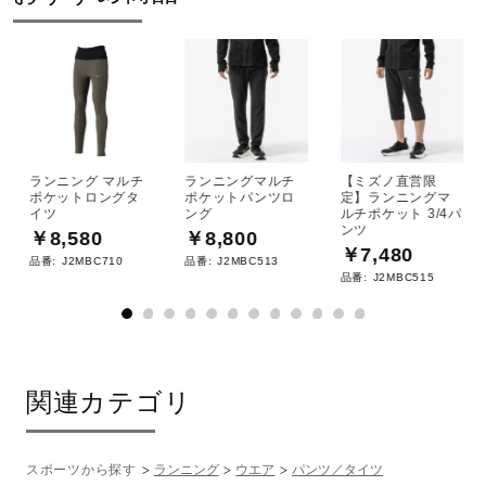
ランニング マルチ
ランニングマルチ
【ミズノ直営限
ポケットロングタ
ポケットパンツロ
定】ランニングマ
イツ
ング
ルチポケット 3/4パ
ンツ
￥8,580
￥8,800
￥7,480
品番:
J2MBC710
品番:
J2MBC513
品番:
J2MBC515
関連カテゴリ
スポーツから探す
ランニング
ウエア
パンツ／タイツ