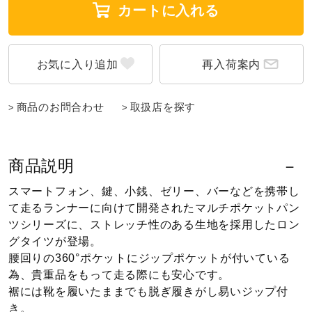
カートに入れる
ウォーキングシューズ
再入荷案内
ライフスタイルグッズ
商品のお問合わせ
取扱店を探す
インナー
商品説明
寝具／ミズノスリープ
スマートフォン、鍵、小銭、ゼリー、バーなどを携帯し
て走るランナーに向けて開発されたマルチポケットパン
ツシリーズに、ストレッチ性のある生地を採用したロン
アウトドア／レイン
グタイツが登場。
腰回りの360°ポケットにジップポケットが付いている
為、貴重品をもって走る際にも安心です。
サポーター
裾には靴を履いたままでも脱ぎ履きがし易いジップ付
き。