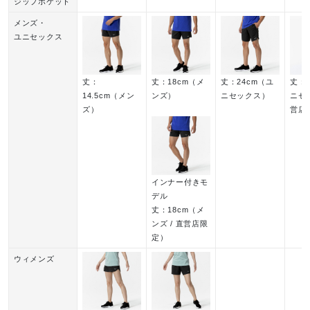
ジップポケット
メンズ・
ユニセックス
弱い操作によるウエットクリーニン
丈：
丈：18cm（メ
丈：24cm（ユ
丈：5
14.5cm（メン
ンズ）
ニセックス）
ニセッ
グができる
ズ）
営店
サイズ
インナー付きモ
デル
S、M、L、XL、2XL
丈：18cm（メ
ンズ / 直営店限
定）
カラー
ウィメンズ
09：ブラック
11：バリトンブルー