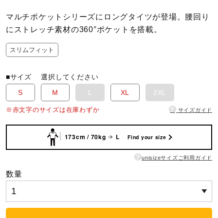
マルチポケットシリーズにロングタイツが登場。腰回り
陸上競技
にストレッチ素材の360°ポケットを搭載。
スリムフィット
卓球
■サイズ
選択してください
S
M
L
XL
2XL
ソフトボール
?
※赤文字のサイズは在庫わずか
サイズガイド
柔道
173cm / 70kg
L
Find your size
?
unisizeサイズご利用ガイド
ウィンタースポーツ
数量
ワーキング