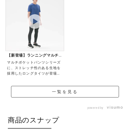
2025年秋冬
【新登場】ランニングマルチポ
ケットロング...
マルチポケットパンツシリーズ
に、ストレッチ性のある生地を
採用したロングタイツが登場！
スマホや鍵など携...
一覧を見る
powered by
商品のスナップ