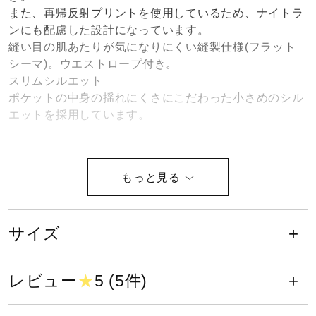
また、再帰反射プリントを使用しているため、ナイトラ
健康／エクササイズ
ンにも配慮した設計になっています。
縫い目の肌あたりが気になりにくい縫製仕様(フラット
シーマ)。ウエストロープ付き。
ジュニア／キッズ
スリムシルエット
ポケットの中身の揺れにくさにこだわった小さめのシル
エットを採用しています。
メディカル
体のラインに沿った細身のシルエッ
コラボ／ライセンス
ト。
セール
サイズ
液温は40℃を限度とし、洗濯機で弱
い洗濯ができる
その他
レビュー
★
5 (5件)