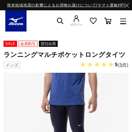
熊本地域地震の影響によるお荷物お届けについて(ヤマト運輸HP)
ログイン
スニーカー
SALE
会員割引
翌日出荷
ランニングマルチポケットロングタイツ
ライフスタイルウエア
★★★★★
5
(5件)
メンズ
ランニング
サッカー／フットサル
トレーニング