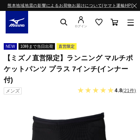
熊本地域地震の影響によるお荷物お届けについて(ヤマト運輸HP)
ログイン
スニーカー
NEW
10時まで当日出荷
直営限定
【ミズノ直営限定】ランニング マルチポ
ライフスタイルウエア
ケットパンツ プラス 7インチ(インナー
付)
★★★★★
ランニング
4.8
(21件)
メンズ
サッカー／フットサル
トレーニング