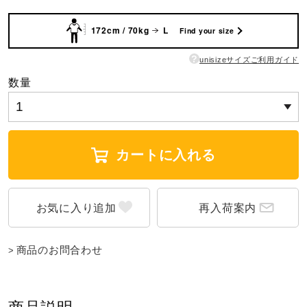
ウォーキングシューズ
172cm / 70kg
L
Find your size
?
unisizeサイズご利用ガイド
ライフスタイルグッズ
数量
インナー
カートに入れる
寝具／ミズノスリープ
再入荷案内
アウトドア／レイン
商品のお問合わせ
サポーター