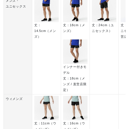
メンズ・
ユニセックス
丈：
丈：18cm（メ
丈：24cm（ユ
丈：5
14.5cm（メン
ンズ）
ニセックス）
ニセッ
ズ）
営店
インナー付きモ
デル
丈：18cm（メ
ンズ / 直営店限
定）
ウィメンズ
丈：11cm（ウ
丈：16cm（ウ