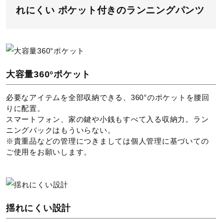
ン仕上げができる
れにくい ポケット付きのランニングパンツ
ドライクリーニング禁止
⼤容量360°ポケット
必要なアイテムを全部収納できる、360°のポケットを腰回
りに配置。
スマートフォン、家の鍵や小銭もすべて入る収納力。ラン
ニングバックはもういらない。
ウエットクリーニング禁止
※貴重品などの管理につきましては個人管理に基づいての
ご使用をお願いします。
サイズ
揺れにくい設計
S、M、L、XL、2XL