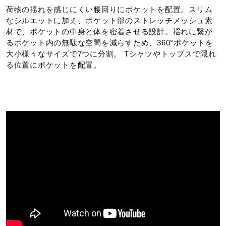
荷物の揺れを感じにくい腰回りにポケットを配置。スリム
カラー
なシルエットに加え、ポケット部のストレッチメッシュ素
材で、ポケットの中⾝と体を密着させる設計。揺れに繋が
るポケット内の無駄な空間を減らすため、360°ポケットを
09：ブラック
⼤⼩様々なサイズで7つに分割。 Tシャツやトップスで隠れ
11：エステートブルー
る位置にポケットを配置。
17：ステラー
素材
本体：ポリエステル88％、ポリウレタン12％
ウエスト部：ポリエステル84％、ポリウレタン16％
メッシュ部：ポリエステル77％、ポリウレタン23％
インナー：ポリエステル100％
バインダー：ナイロン93％、ポリウレタン7％
原産国