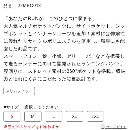
J2MBC013
品番：
陸上競技
「あなたのRUNが、このひとつに収まる」
大人気マルチポケットパンツに、サイドポケット、ジッ
プポケットとインナーショーツを追加！素材には伸縮性
卓球
に優れたリサイクルポリエステルを使用し、環境にも配
慮した商品です。
ソフトボール
スマートフォン、鍵、小銭、ゼリー、バーなどを携帯し
て走るランナーに向けて開発されたランニングパンツ。
腰回りに、ストレッチ素材の360°ポケットを搭載。収納
柔道
力と揺れにくさにこだわった独自設計です。
スリムフィット
ウィンタースポーツ
■サイズ
選択してください
S
M
L
XL
2XL
ワーキング
?
※赤文字のサイズは在庫わずか
サイズガイド