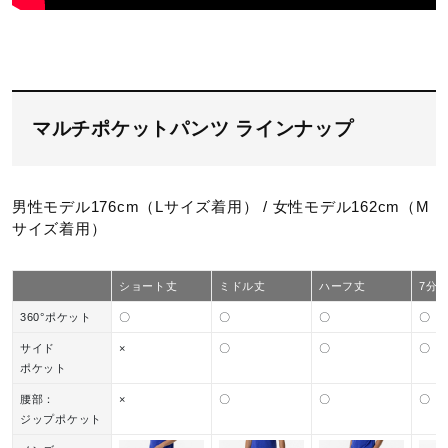
タイ製
サステナビリティ
マルチポケットパンツ ラインナップ
材料：この商品には、リサイクルポリエステル繊維が75％
以上使用されています。
男性モデル176cm（Lサイズ着用） / 女性モデル162cm（M
発売シーズン
サイズ着用）
17：2026秋冬
ショート丈
ミドル丈
ハーフ丈
7分
09、11：2026年春夏
360°ポケット
〇
〇
〇
〇
サイド
×
〇
〇
〇
ポケット
腰部：
×
〇
〇
〇
ジップポケット