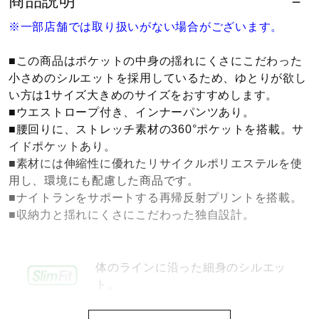
商品説明
健康／エクササイズ
※一部店舗では取り扱いがない場合がございます。
■この商品はポケットの中身の揺れにくさにこだわった
ジュニア／キッズ
小さめのシルエットを採用しているため、ゆとりが欲し
い方は1サイズ大きめのサイズをおすすめします。
■ウエストロープ付き、インナーパンツあり。
メディカル
■腰回りに、ストレッチ素材の360°ポケットを搭載。サ
イドポケットあり。
■素材には伸縮性に優れたリサイクルポリエステルを使
コラボ／ライセンス
用し、環境にも配慮した商品です。
■ナイトランをサポートする再帰反射プリントを搭載。
■収納力と揺れにくさにこだわった独自設計。
セール
体のラインに沿った細身のシルエッ
その他
ト。