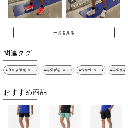
一覧を見る
関連タグ
#直営店限定 メンズ
#再帰反射 メンズ
#伸縮性 メンズ
#再帰反射
おすすめ商品