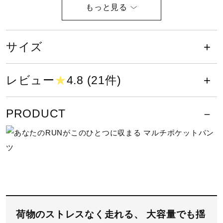
サポート
液温は40℃を限度とし、洗濯機で弱
い洗濯ができる
直営店一覧
サイズ
取扱店一覧
レビュー
★
4.8 (21件)
塩素系及び酸素系漂白剤の使用禁止
PRODUCT
タンブル乾燥禁止
荷物のストレスなく⾛れる、 ⼤容量でも揺
底面温度120℃を限度としてアイロ