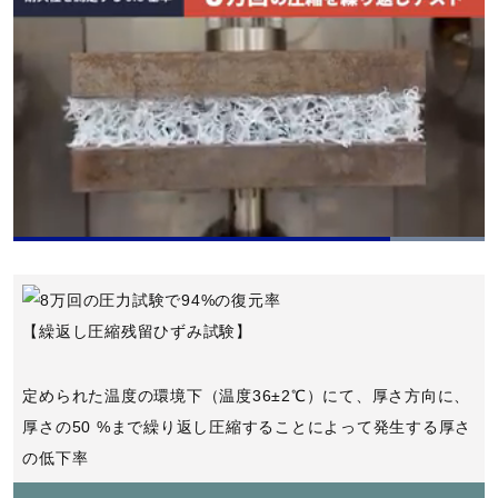
u
r
e
L
o
P
U
P
F
a
a
n
i
u
d
u
m
c
l
e
s
u
t
l
d
【繰返し圧縮残留ひずみ試験】
e
t
u
s
:
e
r
c
1
e
r
0
-
e
0
定められた温度の環境下（温度36±2℃）にて、厚さ方向に、
i
e
.
n
n
0
厚さの50 %まで繰り返し圧縮することによって発生する厚さ
-
0
P
%
の低下率
i
c
t