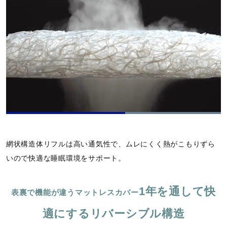
L
o
P
U
P
F
a
a
n
i
u
d
u
m
c
l
e
網状構造体リフルは高い通気性で、ムレにくく熱がこもりずら
s
u
t
l
d
e
t
u
s
:
いので快適な睡眠環境をサポート。
e
r
c
1
e
r
0
-
e
0
i
e
.
1年を通して快
表裏で機能が違うマットレスカバー
n
n
0
-
0
P
%
適にするリバーシブル構造
i
c