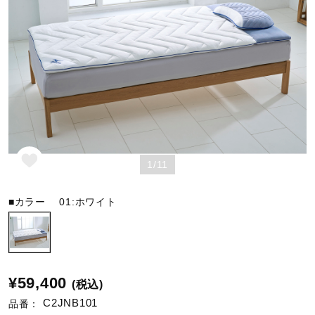
野球
ゴルフ
スイム
1/11
バレーボール
■カラー
01:ホワイト
テニス／ソフトテニス
¥59,400
(税込)
バドミントン
C2JNB101
品番：