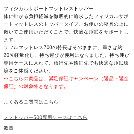
フィジカルサポートマットレストッパー
陸上競技
体に掛かる負担軽減を徹底的に追求したフィジカルサポ
ートマットレスのトッパータイプ。お使いの寝具の上に
敷いてご使用いただくことで、快適な睡眠をサポートし
卓球
ます。
リフルマットレス700の特長はそのままに、重さは約
20％軽量化し、持ち運びが便利になりました。持ち運び
ソフトボール
専用ケースに入れて、旅行先や遠征先でも快適な睡眠環
境をご体感ください。
※こちらの商品は、満足保証キャンペーン（返品・返金
柔道
保証）の対象外となります。
ウィンタースポーツ
よくあるご質問はこちら
＞＞トッパー500専用ケースはこちら
ワーキング
数量