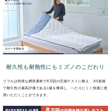
L
o
P
U
P
F
a
a
n
i
u
d
耐久性も耐熱性にもミズノのこだわり
u
m
c
l
e
s
u
t
l
d
e
t
u
s
:
e
r
c
1
リフルは特殊な網状素材で8万回の圧縮テストに耐え、JIS規格
e
r
0
-
e
0
で耐久性の最高評価である1級を獲得し、へたりにくく快適に使
i
e
.
n
n
0
用いただくことができます。
-
0
P
%
i
c
t