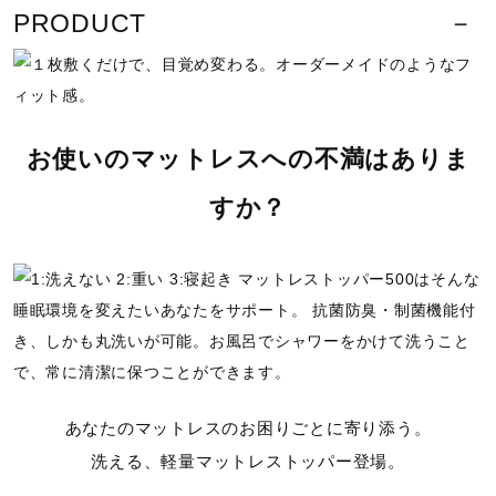
サポート
PRODUCT
キルト面
本体：ポリエステル100％
中綿：ポリエステル100％
直営店一覧
メッシュ面
ポリエステル100％
お使いのマットレスへの不満はありま
取扱店一覧
中芯
すか？
合成繊維（ポリエーテルエステル系繊維）100％
原産国
がわ地：中国製
中芯：日本製
質量
あなたのマットレスのお困りごとに寄り添う。
洗える、軽量マットレストッパー登場。
約4.35kg