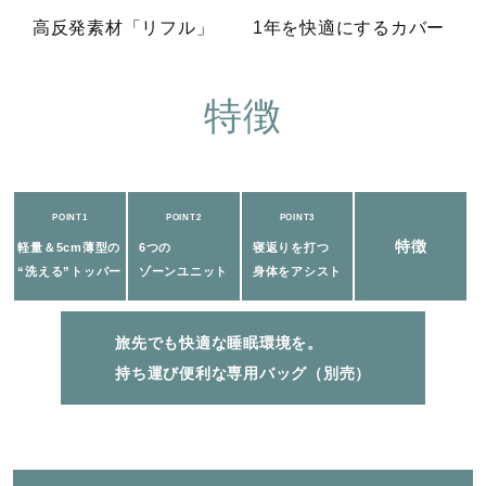
高反発素材「リフル」
1年を快適にするカバー
特徴
POINT1
POINT2
POINT3
特徴
軽量＆5cm薄型の
6つの
寝返りを打つ
“洗える”トッパー
ゾーンユニット
身体をアシスト
旅先でも快適な睡眠環境を。
持ち運び便利な専用バッグ（別売）