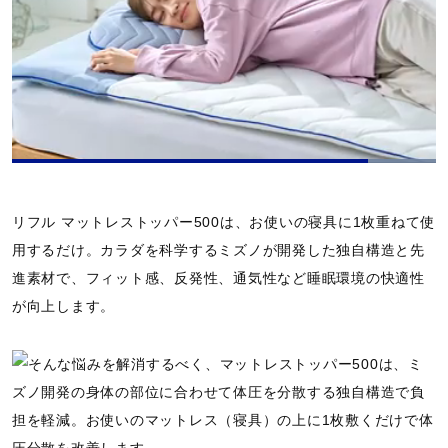
L
o
P
U
P
F
a
a
n
i
u
d
u
m
c
l
e
リフル マットレストッパー500は、お使いの寝具に1枚重ねて使
s
u
t
l
d
e
t
u
s
:
用するだけ。カラダを科学するミズノが開発した独自構造と先
e
r
c
1
e
r
0
進素材で、フィット感、反発性、通気性など睡眠環境の快適性
-
e
0
i
e
.
が向上します。
n
n
0
-
0
P
%
i
c
t
u
r
e