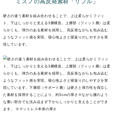
ミズノの高反発素材「リフル」
u
m
c
l
e
s
u
t
l
d
e
t
u
s
:
e
r
c
1
硬さの違う素材を組み合わせることで、上は柔らかくフィッ
e
r
0
-
e
0
ト、下はしっかりと支える3層構造。上層部（フィット層）は柔
i
e
.
n
n
0
らかくも、弾力のある素材を採用し、高反発ながらも包み込む
-
0
P
%
ようなフィット感を実現。寝心地よさと寝返りのしやすさを実
i
c
現しています。
t
u
r
e