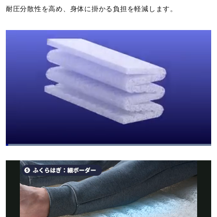
耐圧分散性を高め、身体に掛かる負担を軽減します。
L
o
P
U
P
F
a
a
n
i
u
d
u
m
c
l
e
s
u
t
l
d
e
t
u
s
:
e
r
c
1
e
r
0
-
e
0
i
e
.