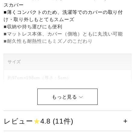
スカバー
健康／エクササイズ
■薄くコンパクトのため、洗濯等でのカバーの取り付
け・取り外しもとてもスムーズ
■収納や持ち運びにも便利
ジュニア／キッズ
■マットレス本体、カバー（側地）ともに丸洗い可能
■耐久性も耐熱性にもミズノのこだわり
メディカル
サイズ
コラボ／ライセンス
約97cm×198cm（厚さ：5cm）
カラー
セール
01：ホワイト
その他
レビュー
★
4.8 (11件)
素材