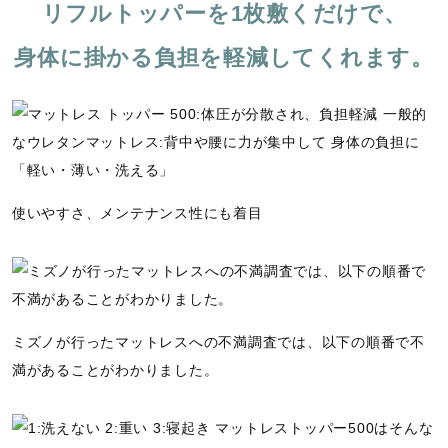
a
n
i
u
d
リフルトッパーを1枚敷くだけで、
u
m
c
l
e
s
u
t
l
d
e
t
u
s
:
身体に掛かる負担を軽減してくれます。
e
r
c
1
e
r
0
-
e
0
i
e
.
n
n
0
-
0
P
%
i
「軽い・薄い・洗える」
c
t
u
使いやすさ、メンテナンス性にも着目
r
e
ミズノが行ったマットレスへの不満調査では、以下の順番で不
満があることがわかりました。