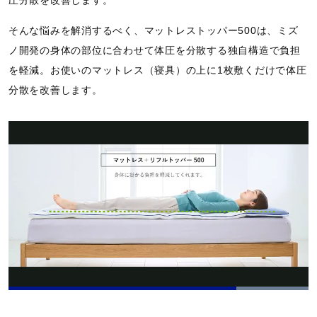
そんな悩みを解消するべく、マットレストッパー500は、ミズ
ノ開発の身体の部位に合わせて体圧を分散する独自構造で負担
を軽減。お使いのマットレス（寝具）の上に1枚敷くだけで体圧
分散を改善します。
L
o
P
U
P
F
a