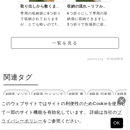
取り出しから敷くまで
収納の流れ～リフルマ
カバーの
の流れ～リフルマッ
ットレス～
作業～リ
専用の収納袋に6つ折り
6つ折りにして専用の収
マットレ
ト...
レ...
で収納されております
納袋に収納できますし、
ト面とメ
が、とても軽いので1人
3つ折りで別場所に収納
に応じて
で取り出して敷くことが
することも可能です。
す！ マ
できます。
ご自宅のスペ...
身体と接す
一覧を見る
powered by
関連タグ
#寝具 メンズ
#寝具 ウィメンズ
#寝具 夏
#寝具 日本製
#寝具 
このウェブサイトではサイトの利便性のためCookieを使用し
て一部のサイト機能を有効化しています。 詳細は当社の
プ
おすすめ商品
ライバシーポリシー
をご参照ください。
OK