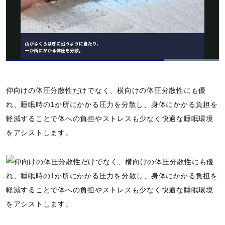
n
n
0
-
0
P
%
i
c
t
u
r
e
L
o
P
U
P
F
a
a
n
i
u
d
u
m
c
l
e
仰向けの体圧分散性だけでなく、横向けの体圧分散性にも優
s
u
t
l
d
e
t
u
s
:
れ、睡眠時の1か所にかかる圧力を分散し、身体にかかる負担を
e
r
c
1
e
r
0
軽減することで体への負担やストレスも少なく快適な睡眠環境
-
e
0
i
e
.
をアシストします。
n
n
0
-
0
P
%
i
c
t
u
r
e