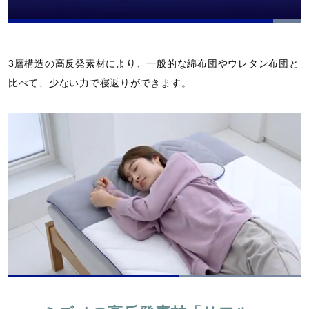
L
o
P
U
P
F
a
a
n
i
u
d
u
m
c
l
e
3層構造の高反発素材により、一般的な綿布団やウレタン布団と
s
u
t
l
d
e
t
u
s
:
比べて、少ない力で寝返りができます。
e
r
c
1
e
r
0
-
e
0
i
e
.
n
n
0
-
0
P
%
i
c
t
u
r
e
L
o
P
U
P
F
a
a
n
i
u
d