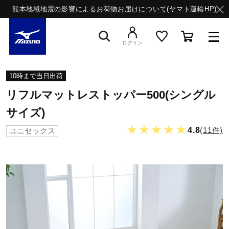
熊本地域地震の影響によるお荷物お届けについて(ヤマト運輸HP)
ログイン
スニーカー
10時まで当日出荷
リフルマットレストッパー500(シングル
ライフスタイルウエア
サイズ)
★★★★★
4.8
(11件)
ユニセックス
ランニング
サッカー／フットサル
トレーニング