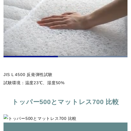
L
o
P
U
P
F
a
a
n
i
u
d
u
m
c
l
e
JIS L 4500 反発弾性試験
s
u
t
l
d
e
t
u
s
:
試験環境：温度23℃、湿度50%
e
r
c
1
e
r
0
-
e
0
i
e
.
トッパー500とマットレス700 比較
n
n
0
-
0
P
%
i
c
t
u
r