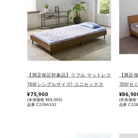
テニス／ソフトテニス
バドミントン
陸上競技
卓球
ソフトボール
柔道
ウィンタースポーツ
【満足保証対象品】リフル マットレス
【満足保
700(シングルサイズ) ユニセックス
700(
ワーキング
¥75,900
¥86,90
ウォーキングシューズ
(本体価格 ¥69,000)
(本体価格 ¥
品番 C2JNA102
品番 C2JN
ライフスタイルグッズ
インナー
寝具／ミズノスリープ