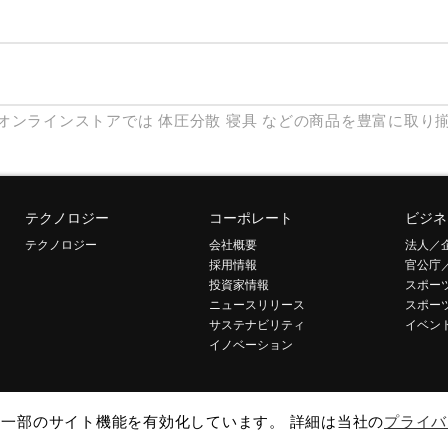
オンラインストアでは
体圧分散
寝具
などの商品を豊富に取り
テクノロジー
コーポレート
ビジネ
テクノロジー
会社概要
法人／
採用情報
官公庁
投資家情報
スポー
ニュースリリース
スポー
サステナビリティ
イベン
イノベーション
して一部のサイト機能を有効化しています。 詳細は当社の
プライバ
引法