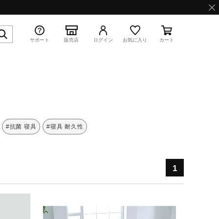
サポート
販売店
ログイン
お気に入り
カート
特集
#抗菌 寝具
#寝具 耐久性
1
WAVE PROPHECY 13.2