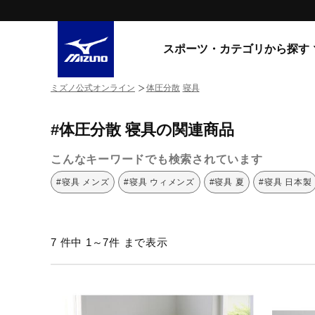
スポーツ・カテゴリから探す
ミズノ公式オンライン
体圧分散
寝具
スニーカー
スニーカ
#体圧分散 寝具の関連商品
ライフスタイルウエア
すべてのシリーズ
ランニング
こんなキーワードでも検索されています
WAVE PROPHECY
MORELIA LS
サッカー／フットサル
#寝具 メンズ
#寝具 ウィメンズ
#寝具 夏
#寝具 日本製
WAVE RIDER
トレーニング
MXR
ゴアテックス
野球
コラボレーション
7 件中 1～7件 まで表示
その他シリーズ
ゴルフ
スイム
スニーカー商品をすべて見る
バレーボール