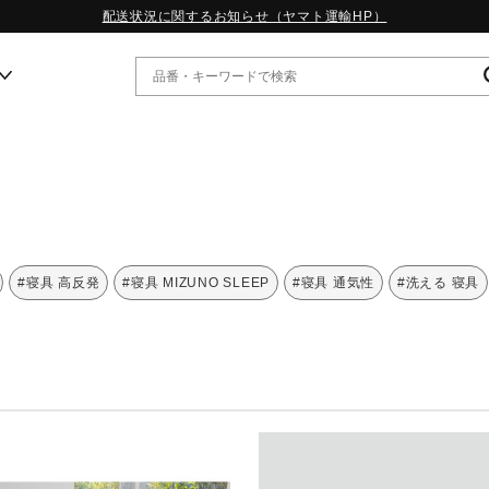
配送状況に関するお知らせ（ヤマト運輸HP）
ー
WP13.2｜特集
MORELIA LS｜特集
W.PROPHECY1｜特集
#寝具 高反発
#寝具 MIZUNO SLEEP
#寝具 通気性
#洗える 寝具
WP MAGIC MITA｜特集
WP STRAP｜特集
スペシャルカラーパック｜特集
WP STRAP 2｜特集
マーガレット・ハウエル｜特集
KICKS & ECHO｜特集