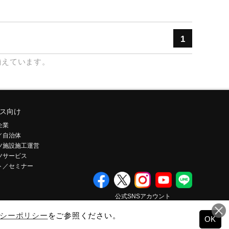
1
揃えています。
ス向け
企業
／自治体
ツ施設施工運営
ツサービス
ト／セミナー
公式SNSアカウント
シーポリシー
をご参照ください。
OK
© Mizuno Corporation