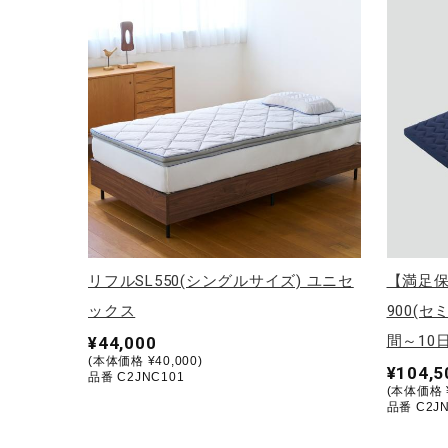
アウトドア／レイン
サポーター
健康／エクササイズ
ジュニア／キッズ
メディカル
コラボ／ライセンス
セール
その他
リフルSL550(シングルサイズ) ユニセ
【満足
ックス
900(
間～10
¥44,000
(本体価格 ¥40,000)
¥104,5
品番 C2JNC101
(本体価格 ¥
品番 C2JN