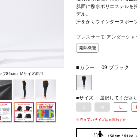
肌面に撥水ポリエステルを
デル。
汗をかくウインタースポー
ブレスサーモ アンダーシャ
発熱機能
■カラー
09:ブラック
ップ86cm）Mサイズ着用
■サイズ
選択してくださ
S
M
L
※赤文字のサイズは在庫わずか
158cm / 51kg