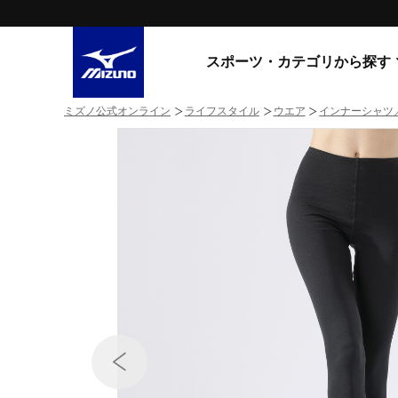
スポーツ・カテゴリから探す
ミズノ公式オンライン
ライフスタイル
ウエア
インナーシャツ
スニーカー
スニーカ
ライフスタイルウエア
すべてのシリーズ
ランニング
WAVE PROPHECY
MORELIA LS
サッカー／フットサル
WAVE RIDER
トレーニング
MXR
ゴアテックス
野球
コラボレーション
その他シリーズ
ゴルフ
スイム
スニーカー商品をすべて見る
バレーボール