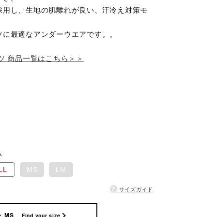
採用し、生地の肌離れが良い、汗冷え対策モ
ツに最適なアンダーウエアです。。
ツ 商品一覧はこちら＞＞
い
LL
MS
LM
?
サイズガイド
MS
Find your size