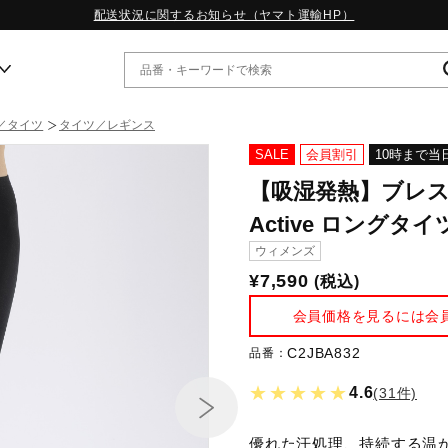
配送状況に関するお知らせ（ヤマト運輸HP）
／タイツ
タイツ／レギンス
ー
SALE
会員割引
10時まで当
【吸湿発熱】ブレスサ
WP13.2｜特集
Active ロングタイ
MORELIA LS｜特集
ウィメンズ
W.PROPHECY1｜特集
WP MAGIC MITA｜特集
¥7,590
(税込)
WP STRAP｜特集
会員価格を見るには会
スペシャルカラーパック｜特集
WP STRAP 2｜特集
C2JBA832
品番：
マーガレット・ハウエル｜特集
KICKS & ECHO｜特集
★★★★★
4.6
(31件)
優れた汗処理、持続する温