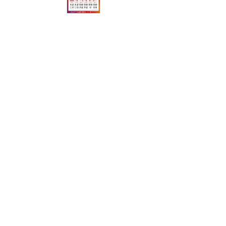
アウトドア／レイン
サポーター
健康／エクササイズ
ジュニア／キッズ
メディカル
コラボ／ライセンス
セール
その他