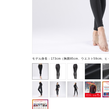
テニス／ソフトテニス
バドミントン
陸上競技
卓球
ソフトボール
柔道
ウィンタースポーツ
モデル身長：173cm（胸囲85cm、ウエスト59cm、ヒ
ワーキング
ウォーキングシューズ
ライフスタイルグッズ
インナー
寝具／ミズノスリープ