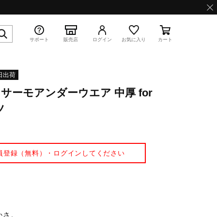
サポート
販売店
ログイン
お気に入り
カート
日出荷
ーモアンダーウエア 中厚 for
特集
ツ
員登録（無料）・ログインしてください
WAVE PROPHECY 13.2
かさ。