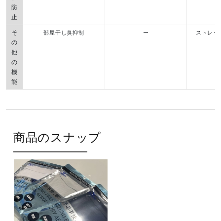
防
止
そ
部屋干し臭抑制
ー
ストレッ
の
他
の
機
能
商品のスナップ