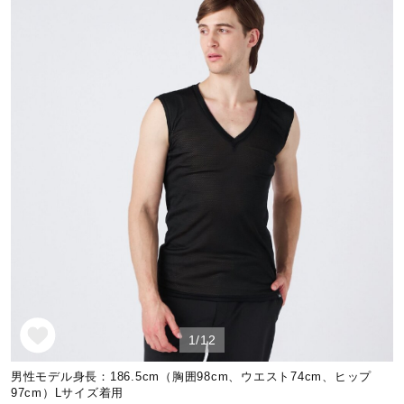
野球
ゴルフ
スイム
バレーボール
テニス／ソフトテニス
1/12
男性モデル身長：186.5cm（胸囲98cm、ウエスト74cm、ヒップ
バドミントン
97cm）Lサイズ着用