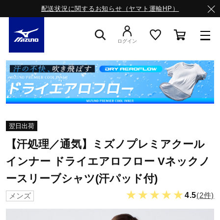
配送状況に関するお知らせ（ヤマト運輸HP）
ログイン
スニーカー
ライフスタイルウエア
翌日出荷
ランニング
【汗処理／通気】ミズノプレミアクール
インナー ドライエアロフロー Vネックノ
ースリーブシャツ(汗パッド付)
サッカー／フットサル
★★★★★
4.5
(2件)
メンズ
トレーニング