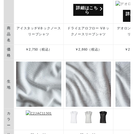
詳細はこち
ら
詳
商
アイスタッチVネックノース
ドライエアロフロー Vネッ
デオロング
品
リーブシャツ
クノースリーブシャツ
リ
名
価
￥2,750（税込）
￥2,860（税込）
￥2,
格
生
地
カ
ラ
ー