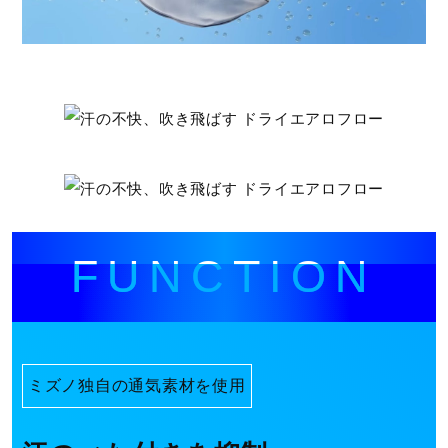
01：ホワイト
l
04：ベイパーシルバー
09：ブラック
素材
a
ポリエステル100％
発売シーズン
y
FUNCTION
2026年春夏
V
ミズノ独自の通気素材を使用