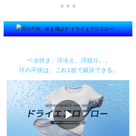
ドライクリーニング禁止
ベタ付き、汗冷え、汗残り。。
弱い操作によるウエットクリーニン
汗の不快は、これ1枚で解決できる。
グができる
サイズ
M、L、LL
P
カラー