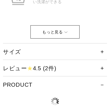
い洗濯ができる
サポート
直営店一覧
塩素系及び酸素系漂白剤の使用禁止
取扱店一覧
サイズ
タンブル乾燥禁止
レビュー
★
4.5 (2件)
PRODUCT
底面温度120℃を限度としてアイロ
ン仕上げができる