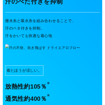
汗のべた付きを抑制
i
撥水糸と吸水糸を組み合わせることで、
d
汗のベタ付きを抑制。
汗をかいても快適な着心地
e
o
着たほうが涼しい。
※
放熱性約105％
※
通気性約400％