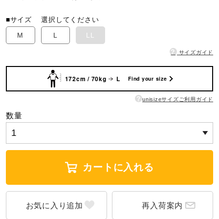
ウォーキングシューズ
■サイズ
選択してください
M
L
LL
?
ライフスタイルグッズ
サイズガイド
172cm / 70kg
L
Find your size
インナー
?
unisizeサイズご利用ガイド
数量
寝具／ミズノスリープ
アウトドア／レイン
カートに入れる
サポーター
再入荷案内