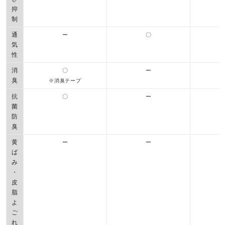
抑
制
通
ー
〇
気
性
消
〇
ー
臭
※消臭テープ
抗
〇
ー
菌
防
臭
黄
ー
ー
ば
み
・
皮
脂
よ
ご
れ