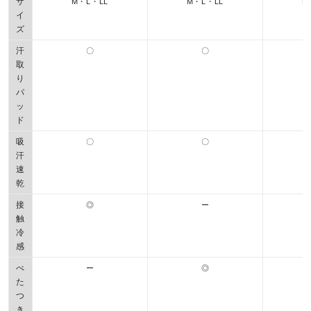
サ
M・L・LL
M・L・LL
M
イ
ズ
汗
〇
〇
取
り
パ
ッ
ド
吸
〇
〇
汗
速
乾
接
◎
ー
触
冷
感
べ
ー
◎
た
つ
き