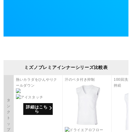
ミズノプレミアインナーシリーズ比較表
熱いカラダをひんやりク
汗のベタ付き抑制
100回洗
ールダウン
持続
タ
ン
詳細はこち
ら
ク
ト
ッ
プ