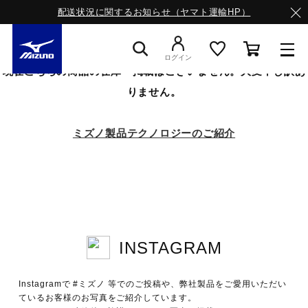
配送状況に関するお知らせ（ヤマト運輸HP）
ログイン
現在こちらの商品の在庫・掲載はございません。大変申し訳あ
りません。
スニーカー
ミズノ製品テクノロジーのご紹介
ライフスタイルウエア
ランニング
INSTAGRAM
サッカー／フットサル
Instagramで #ミズノ 等でのご投稿や、弊社製品をご愛用いただい
トレーニング
ているお客様のお写真をご紹介しています。