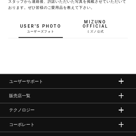
スタッフから連絡後、許諾いただいた写真を掲載させていただいて
おります。ぜひ皆様のご愛用品を教えて下さい。
野球
MIZUNO
USER'S PHOTO
OFFICIAL
ゴルフ
スイム
ユーザーサポート
バレーボール
販売店一覧
テニス／ソフトテニス
テクノロジー
コーポレート
バドミントン