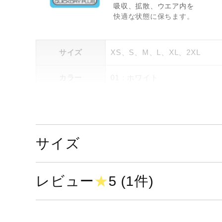
吸収、拡散、ウエア内を
快適な状態に保ちます。
サイズ
XS、S、M、L、XL、2XL
カラー
01：ホワイト
09：ブラック
14：ドレスネイビー
素材
ポリエステル100％
サイズ
原産国
中国製
レビュー
★
5 (1件)
発売シーズン
2025年春夏