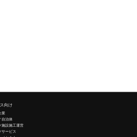
ス向け
企業
／自治体
ツ施設施工運営
ツサービス