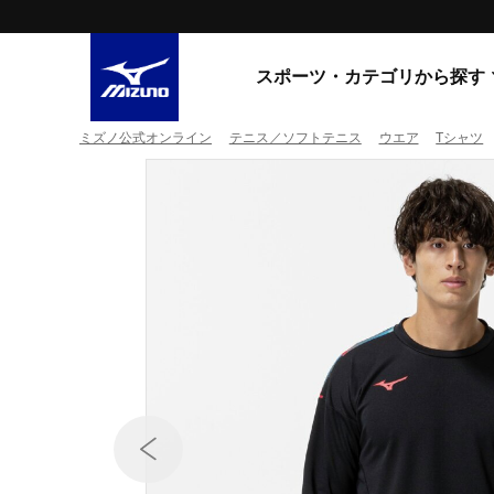
スポーツ・カテゴリから探す
ミズノ公式オンライン
テニス／ソフトテニス
ウエア
Tシャツ
スニーカー
スニーカ
ライフスタイルウエア
すべてのシリーズ
ランニング
WAVE PROPHECY
MORELIA LS
サッカー／フットサル
WAVE RIDER
トレーニング
MXR
ゴアテックス
野球
コラボレーション
その他シリーズ
ゴルフ
スイム
スニーカー商品をすべて見る
バレーボール