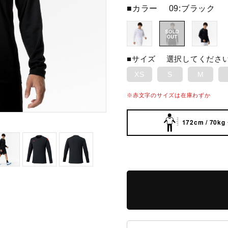
■カラー
09:ブラック
■サイズ
選択してくださ
XS
S
M
※赤文字のサイズは在庫わずか
172cm / 70kg