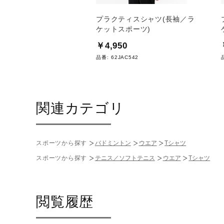
スポーツ出版／スコアブ
プラクティスシャツ(長袖／ラ
ソフトボール用
ケットスポーツ)
0
￥4,950
31
品番:
62JAC542
関連カテゴリ
スポーツから探す
バドミントン
ウエア
Tシャツ
スポーツから探す
テニス／ソフトテニス
ウエア
Tシャツ
閲覧履歴