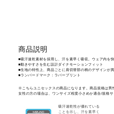
アウトドア／レイン
サポーター
健康／エクササイズ
ジュニア／キッズ
メディカル
商品説明
コラボ／ライセンス
セール
■吸汗速乾素材を採用し、汗を素早く吸収。ウェア内を
■動きやすさを生む設計ダイナモーションフィット
その他
■生地の特性上、商品ごとに肩切替部の柄のデザインが
■ランバードマーク：ラバープリント
※こちらユニセックスの商品になります。商品規格は男
女性の方の場合は、ワンサイズ程度小さめか適合/規格
吸汗速乾性が優れている
ことを示し、汗を素早く