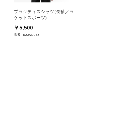
プラクティスシャツ(長袖／ラ
ゲームシャツ(長袖／
ケットスポーツ)
スポーツ)
￥5,500
￥4,950
品番:
62JAD045
品番:
62JAC540