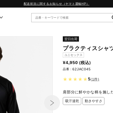
配送状況に関するお知らせ（ヤマト運輸HP）
ー
翌日出荷
プラクティスシャツ
WP13.2｜特集
ユニセックス
MORELIA LS｜特集
¥4,950
(税込)
W.PROPHECY1｜特集
62JAC045
WP MAGIC MITA｜特集
品番：
WP STRAP｜特集
★★★★★
5
(1件)
スペシャルカラーパック｜特集
WP STRAP 2｜特集
マーガレット・ハウエル｜特集
肩部分に鮮やかな柄を施し
KICKS & ECHO｜特集
吸汗速乾
動きやすさ