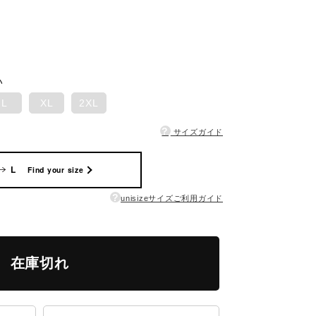
い
L
XL
2XL
?
サイズガイド
L
Find your size
?
unisizeサイズご利用ガイド
在庫切れ