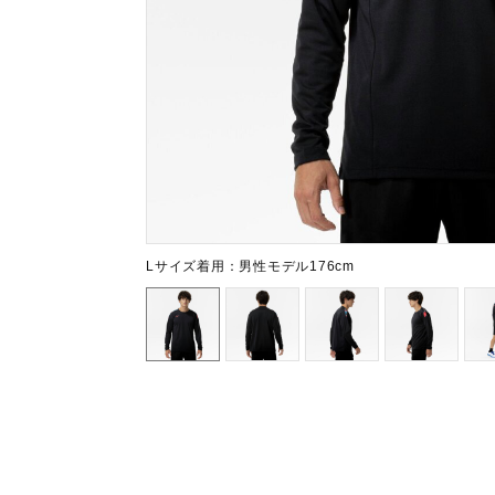
テニス／ソフトテニス
バドミントン
陸上競技
卓球
ソフトボール
柔道
ウィンタースポーツ
Lサイズ着用：男性モデル176cm
ワーキング
ウォーキングシューズ
ライフスタイルグッズ
インナー
寝具／ミズノスリープ