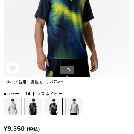
野球
ゴルフ
スイム
1/8
バレーボール
Lサイズ着用：男性モデル176cm
■カラー
14:ドレスネイビー
テニス／ソフトテニス
バドミントン
¥9,350
(税込)