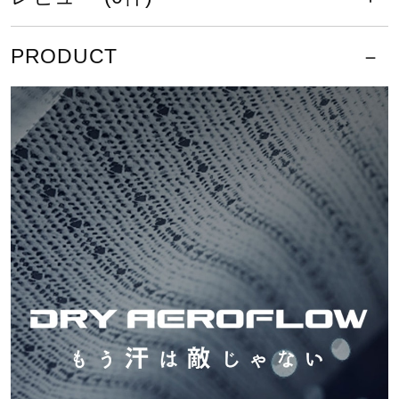
サポート
ソフトテニスの公式大会に着用でき
PRODUCT
るウエアです。
直営店一覧
サイズ
取扱店一覧
XS、S、M、L、XL、2XL
カラー
01：ホワイト
09：ブラック
14：ドレスネイビー
25：グレイッシュブルー
素材