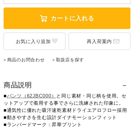
ウォーキングシューズ
カートに入れる
ライフスタイルグッズ
再入荷案内
インナー
商品のお問合わせ
取扱店を探す
寝具／ミズノスリープ
商品説明
■
パンツ（62JBC000）
と同じ素材・同じ柄を使用。セ
アウトドア／レイン
ットアップで着用する事でさらに洗練された印象に。
■通気性に優れた吸汗速乾素材ドライエアロフロー採用
■動きやすさを生む設計ダイナモーションフィット
サポーター
■ランバードマーク：昇華プリント