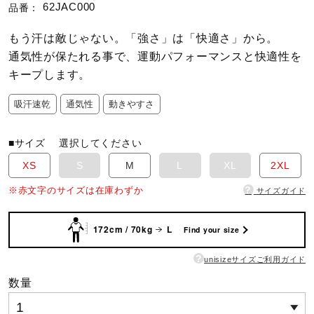
62JAC000
品番：
陸上競技
もう汗は敵じゃない。「強さ」は「快適さ」から。
通気性が保たれる事で、運動パフォーマンスと快適性を
キープします。
卓球
吸汗速乾
通気性
動きやすさ
ソフトボール
■サイズ
選択してください
XS
S
M
L
XL
2XL
柔道
?
※赤文字のサイズは在庫わずか
サイズガイド
172cm / 70kg
L
Find your size
ウィンタースポーツ
?
unisizeサイズご利用ガイド
数量
ワーキング