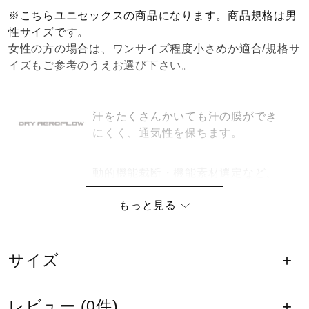
※こちらユニセックスの商品になります。商品規格は男
健康／エクササイズ
性サイズです。
女性の方の場合は、ワンサイズ程度小さめか適合/規格サ
イズもご参考のうえお選び下さい。
ジュニア／キッズ
汗をたくさんかいても汗の膜ができ
メディカル
にくく、通気性を保ちます。
コラボ／ライセンス
動的機能裁断・機能素材選定など、
運動時の動きやすさを追求したウエ
ア設計。
セール
サイズ
日本バドミントン協会検定合格品で
その他
す。
レビュー (0件)