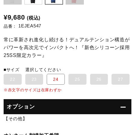
陸上競技
¥9,680
(税込)
1EJEA547
品番：
卓球
常に革新され進化し続ける！デュアルテンション構造が
パワーを高次元でインパクトへ！『新色シリコーン採用
25SS限定カラー』
ソフトボール
■サイズ
選択してください
22
23
24
25
26
27
柔道
※赤文字のサイズは在庫わずか
ウィンタースポーツ
オプション
【その他】
ワーキング