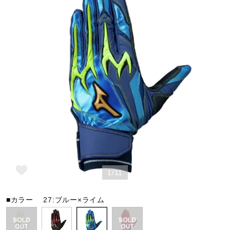
野球
ゴルフ
スイム
バレーボール
1/11
テニス／ソフトテニス
■カラー
27:ブルー×ライム
バドミントン