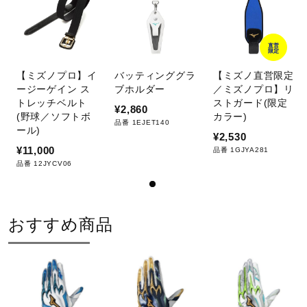
直営
限定
【ミズノプロ】イ
バッティンググラ
【ミズノ直営限定
ージーゲイン ス
ブホルダー
／ミズノプロ】リ
トレッチベルト
ストガード(限定
¥2,860
(野球／ソフトボ
カラー)
品番 1EJET140
ール)
¥2,530
¥11,000
品番 1GJYA281
品番 12JYCV06
おすすめ商品