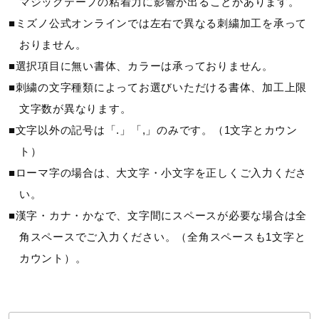
マジックテープの粘着力に影響が出ることがあります。
■ミズノ公式オンラインでは左右で異なる刺繍加工を承って
カラー
おりません。
01：ホワイト×ライム
■選択項目に無い書体、カラーは承っておりません。
09：ブラック×レッド
■刺繍の文字種類によってお選びいただける書体、加工上限
27：ブルー×ライム
文字数が異なります。
62：レッド×レッド
■文字以外の記号は「.」「,」のみです。（1文字とカウン
ト）
素材
■ローマ字の場合は、大文字・小文字を正しくご入力くださ
い。
平側素材：羊革（型押し） ／ 甲側素材：合成皮革、合成繊
■漢字・カナ・かなで、文字間にスペースが必要な場合は全
維
角スペースでご入力ください。（全角スペースも1文字と
原産国
カウント）。
ベトナム製、フィリピン製