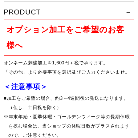
ミズノ独自の指先立体縫製により、指先との密着感が一
PRODUCT
段とアップ。指の力がスムーズにグリップへと伝わりま
す。
オプション加工をご希望のお客
■パワーアーク専用ワイドロングベルト（手首ベルト
部）
様へ
従来品よりも幅広のロングベルトを搭載。手首のホール
ド感を高めます。
オンネーム刺繍加工を1,600円＋税で承ります。
「その他」より必要事項を選択及びご入力くださいませ。
握り手のグリップ力を確かにサポー
＜注意事項＞
トし、打者のパフォーマンスを最大
■加工をご希望の場合、約3～4週間後の発送になります。
限に引き出します
（但し、土日祝を除く）
※年末年始・夏季休暇・ゴールデンウィーク等の長期休暇
を挟む場合は、当ショップの休暇日数がプラスされます
サイズ
ので、ご注意ください。