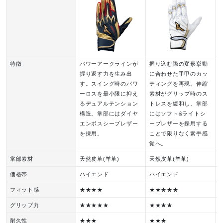
特徴
パワーアークラインが
握り込む際の変形挙動
握り返す力を生み出
に合わせた手甲のカッ
す。スイング時のパワ
ティングを再現。伸縮
ーロスを最小限に抑え
素材がグリップ時のス
るデュアルテンション
トレスを緩和し、掌部
構造。掌部にはダイヤ
にはソフト&ライトシ
エンボスシープレザー
ープレザーを採用する
を採用。
ことで限りなく素手感
覚へ。
掌部素材
天然皮革(羊革)
天然皮革(羊革)
価格帯
ハイエンド
ハイエンド
フィット感
★★★★
★★★★★
グリップ力
★★★★★
★★★★
耐久性
★★★
★★★