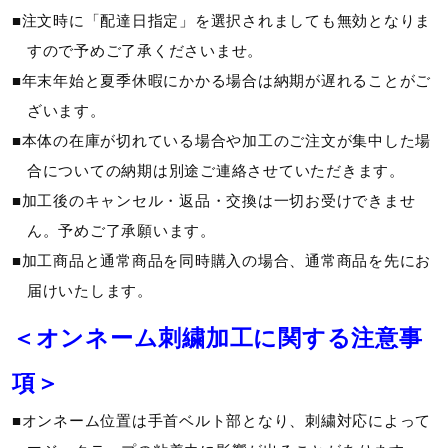
22～27cm
■注文時に「配達日指定」を選択されましても無効となりま
すので予めご了承くださいませ。
■年末年始と夏季休暇にかかる場合は納期が遅れることがご
ざいます。
■本体の在庫が切れている場合や加工のご注文が集中した場
合についての納期は別途ご連絡させていただきます。
■加工後のキャンセル・返品・交換は一切お受けできませ
ん。予めご了承願います。
■加工商品と通常商品を同時購入の場合、通常商品を先にお
届けいたします。
＜オンネーム刺繍加工に関する注意事
手袋のサイズは、手囲いの長さが目安となります。
手囲いとは、親指の第一関節とほぼ同位置にある生命線の始
項＞
点と、小指の付け根と手首を結んだ線の、手首から3分の1
■オンネーム位置は手首ベルト部となり、刺繍対応によって
の距離を結んだ手の平の周りの長さです。