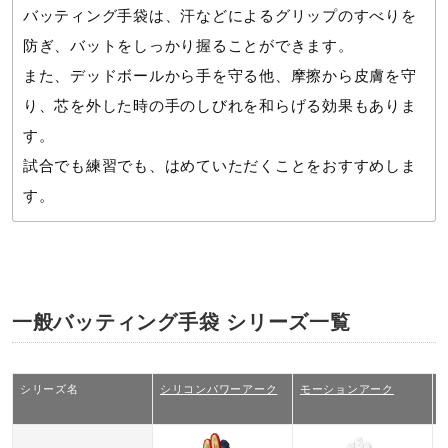
バッティング手袋は、汗などによるグリップのすべりを
用途
防ぎ、バットをしっかり握ることができます。
バッティング用
また、デッドボールから手を守る他、摩擦から皮膚を守
り、芯を外した時の手のしびれを和らげる効果もありま
発売シーズン
す。
試合でも練習でも、はめていただくことをおすすめしま
2025年春夏
す。
一般バッティング手袋 シリーズ一覧
シリーズ名
シリコンパワーアーク
モーションアーク