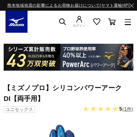
熊本地域地震の影響によるお荷物お届けについて(ヤマト運輸HP)
ログイン
スニーカー
ライフスタイルウエア
【ミズノプロ】シリコンパワーアーク
ランニング
DI【両手用】
★★★★★
5
(1件)
ユニセックス
サッカー／フットサル
トレーニング