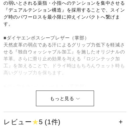
の弱いとされる薬指・小指へのテンションを集中させる
『デュアルテンション構造』を採用することで、スイン
グ時のパワーロスを最小限に抑えインパクトへ繋げま
す。
■ダイヤエンボスシープレザー（掌部）
天然皮革の弱点である汗によるグリップ力低下を軽減さ
せる『独自ウォッシャブル加工』を施したオリジナルの
羊革。さらに滑り止め効果を与える『ロジンテック加
工』を加えることで、ドライ時はもちろんウェット時も
高いグリップ力を保ちます。
■デュアルテンションベルト（手首部）
2つの異なるテンションを実現するオリジナルベルトを
採用。中央部には高いテンションをかけ、手首をしっか
りホールド。両端部には低いテンションにすることで、
ソフトな装着性を実現させます。
レビュー
★
5 (1件)
■パワーアーク専用指先独自縫製