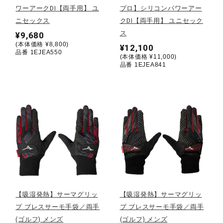
ワーアークDI【両手用】 ユ
プロ】シリコンパワーアー
ニセックス
クDI【両手用】 ユニセック
陸上競技
ス
¥9,680
(本体価格 ¥8,800)
¥12,100
品番 1EJEA550
(本体価格 ¥11,000)
卓球
品番 1EJEA841
ソフトボール
柔道
ウィンタースポーツ
【吸湿発熱】サーマグリッ
【吸湿発熱】サーマグリッ
ワーキング
プ ブレスサーモ手袋／両手
プ ブレスサーモ手袋／両手
(ゴルフ) メンズ
(ゴルフ) メンズ