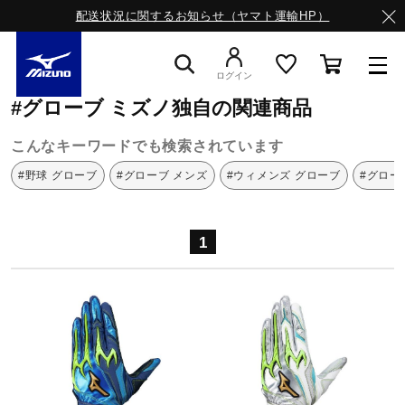
配送状況に関するお知らせ（ヤマト運輸HP）
ミズノ公式オンライン
グローブ
ミズノ独自
ログイン
#グローブ ミズノ独自の関連商品
スニーカー
こんなキーワードでも検索されています
#野球 グローブ
#グローブ メンズ
#ウィメンズ グローブ
#グロー
ライフスタイルウエア
1
ランニング
サッカー／フットサル
トレーニング