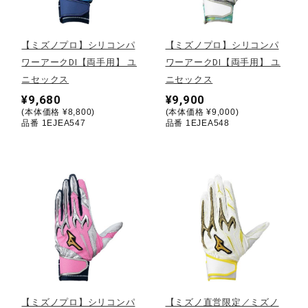
野球
【ミズノプロ】シリコンパ
【ミズノプロ】シリコンパ
ワーアークDI【両手用】 ユ
ワーアークDI【両手用】 ユ
ニセックス
ニセックス
ゴルフ
¥9,680
¥9,900
(本体価格 ¥8,800)
(本体価格 ¥9,000)
品番 1EJEA547
品番 1EJEA548
スイム
バレーボール
テニス／ソフトテニス
バドミントン
【ミズノプロ】シリコンパ
【ミズノ直営限定／ミズノ