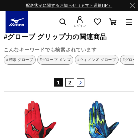
配送状況に関するお知らせ（ヤマト運輸HP）
ミズノ公式オンライン
グローブ
グリップ力
ログイン
#グローブ グリップ力の関連商品
スニーカー
こんなキーワードでも検索されています
#野球 グローブ
#グローブ メンズ
#ウィメンズ グローブ
#グロー
ライフスタイルウエア
1
2
ランニング
サッカー／フットサル
トレーニング