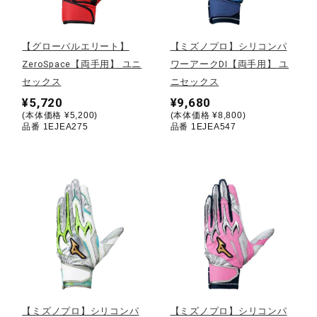
野球
【グローバルエリート】
【ミズノプロ】シリコンパ
ZeroSpace【両手用】 ユニ
ワーアークDI【両手用】 ユ
セックス
ニセックス
ゴルフ
¥5,720
¥9,680
(本体価格 ¥5,200)
(本体価格 ¥8,800)
品番 1EJEA275
品番 1EJEA547
スイム
バレーボール
テニス／ソフトテニス
バドミントン
【ミズノプロ】シリコンパ
【ミズノプロ】シリコンパ