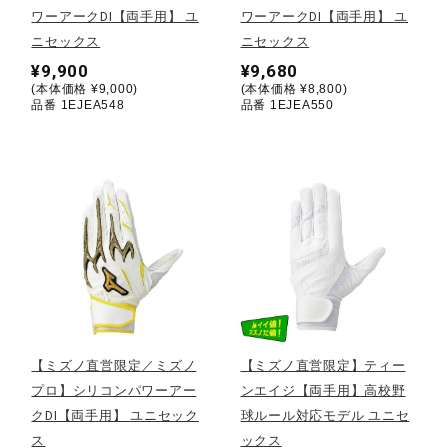
ワーアークDI【両手用】 ユ
ワーアークDI【両手用】 ユ
ニセックス
ニセックス
陸上競技
¥9,900
¥9,680
(本体価格 ¥9,000)
(本体価格 ¥8,800)
品番 1EJEA548
品番 1EJEA550
卓球
ソフトボール
柔道
ウィンタースポーツ
【ミズノ直営限定／ミズノ
【ミズノ直営限定】ティー
プロ】シリコンパワーアー
ンエイジ【両手用】高校野
ワーキング
クDI【両手用】 ユニセック
球ルール対応モデル ユニセ
ス
ックス