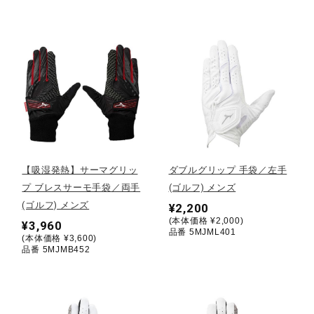
健康／エクササイズ
ジュニア／キッズ
メディカル
コラボ／ライセンス
【吸湿発熱】サーマグリッ
ダブルグリップ 手袋／左手
プ ブレスサーモ手袋／両手
(ゴルフ) メンズ
(ゴルフ) メンズ
¥2,200
セール
(本体価格 ¥2,000)
¥3,960
品番 5MJML401
(本体価格 ¥3,600)
品番 5MJMB452
その他