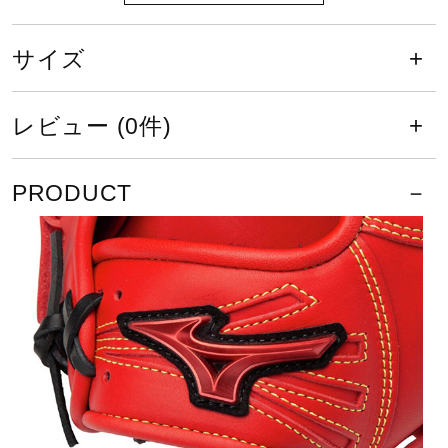
ポジション
サイズ
伊藤型（伊藤 大海）／投手向け
レビュー (0件)
発売シーズン
2025年春夏
PRODUCT