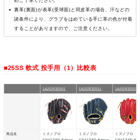
めご了承ください。
裏革(裏面)が表革(受球面)と同皮革の場合、汗などの
諸条件により、グラブをはめている手に革の色が付着
することがありますので、ご注意ください。
■25SS 軟式 投手用（1）比較表
1AJGR32001
1AJGR32011
1AJGR32021
商品名
ミズノプロ
ミズノプロ
ミズノプロ
CRAFTED Edition
CRAFTED Edition
CRAFTED Edit