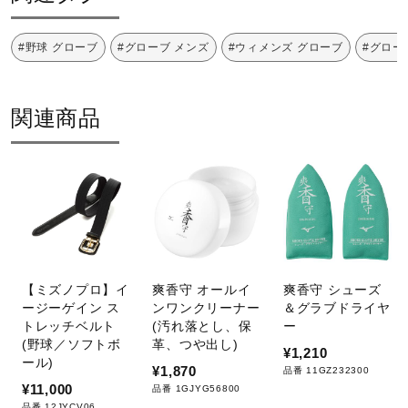
#野球 グローブ
#グローブ メンズ
#ウィメンズ グローブ
#グロー
関連商品
【ミズノプロ】イ
爽香守 オールイ
爽香守 シューズ
ージーゲイン ス
ンワンクリーナー
＆グラブドライヤ
トレッチベルト
(汚れ落とし、保
ー
(野球／ソフトボ
革、つや出し)
¥1,210
ール)
¥1,870
品番 11GZ232300
¥11,000
品番 1GJYG56800
品番 12JYCV06