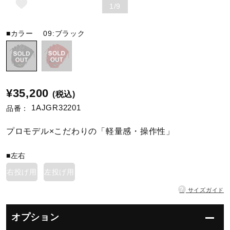
1/9
陸上競技
■カラー
09:ブラック
卓球
¥35,200
(税込)
ソフトボール
1AJGR32201
品番：
プロモデル×こだわりの「軽量感・操作性」
柔道
■左右
右投げ用
左投げ用
ウィンタースポーツ
?
サイズガイド
ワーキング
オプション