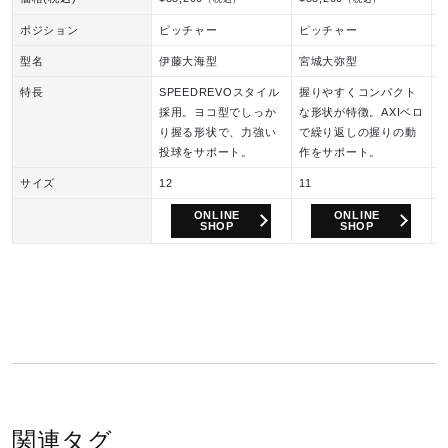
ポジション
ピッチャー
ピッチャー
型名
伊藤大海型
宮城大弥型
特長
SPEEDREVOスタイル
握りやすくコンパクト
採用。ヨコ型でしっか
な形状が特徴。AXIベロ
り握る形状で、力強い
で繰り返しの握りの動
投球をサポート。
作をサポート。
サイズ
12
11
1
ONLINE
ONLINE
SHOP
SHOP
関連タグ