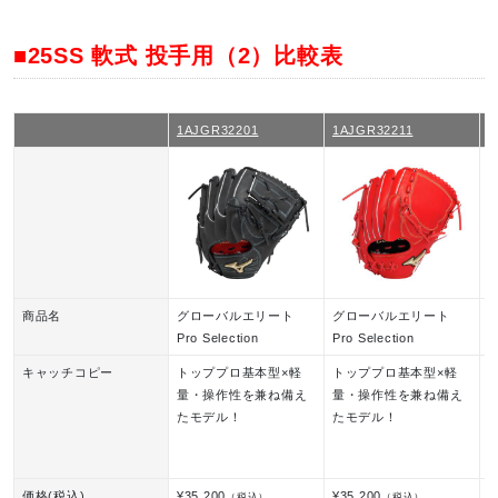
■25SS 軟式 投手用（2）比較表
1AJGR32201
1AJGR32211
1
商品名
グローバルエリート
グローバルエリート
Pro Selection
Pro Selection
H
キャッチコピー
トッププロ基本型×軽
トッププロ基本型×軽
量・操作性を兼ね備え
量・操作性を兼ね備え
たモデル！
たモデル！
価格(税込)
¥35,200
¥35,200
¥
（税込）
（税込）