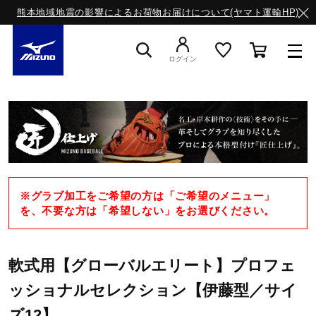
熊本地域地震の影響によるお荷物お届けについて(ヤマト運輸HP)
ログイン
スニーカー
ライフスタイルウエア
※グラブ加工をご希望の方は「ご希望のメニュー」
ランニング
を、不要な方は「希望しない」をお選びください。
サッカー／フットサル
軟式用【グローバルエリート】プロフェ
ッショナルセレクション【伊藤型／サイ
トレーニング
ズ12】