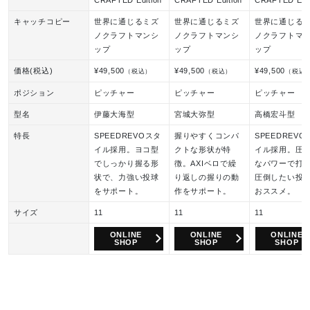
キャッチコピー
世界に通じるミズ
世界に通じるミズ
世界に通じる
ノクラフトマンシ
ノクラフトマンシ
ノクラフトマ
ップ
ップ
ップ
価格(税込)
¥49,500
¥49,500
¥49,500
（税込）
（税込）
（税込
ポジション
ピッチャー
ピッチャー
ピッチャー
型名
伊藤大海型
宮城大弥型
高橋宏斗型
特長
SPEEDREVOスタ
握りやすくコンパ
SPEEDREVO
イル採用。ヨコ型
クトな形状が特
イル採用。圧
でしっかり握る形
徴。AXIベロで繰
なパワーで打
状で、力強い投球
り返しの握りの動
圧倒したい投
をサポート。
作をサポート。
おススメ。
サイズ
11
11
11
ONLINE
ONLINE
ONLINE
SHOP
SHOP
SHOP