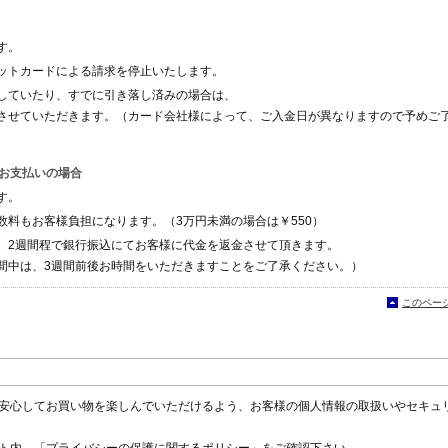
す。
ットカードによる請求を停止いたします。
していたり、すでに引き落し済みの場合は、
させていただきます。（カード会社様によって、ご入金日が異なりますので予めご
お支払いの場合
す。
料もお客様負担になります。（3万円未満の場合は￥550）
、2週間程で銀行振込にてお客様に代金を返金させて頂きます。
間中は、3週間前後お時間をいただきますことをご了承ください。）
このペー
安心してお買い物を楽しんでいただけるよう、お客様の個人情報の取扱いやセキュ
ト内、「
プライバシーの保護に関するポリシー
」をご確認下さい。