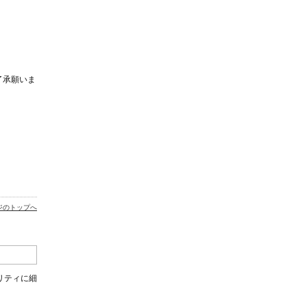
了承願いま
ジのトップへ
リティに細