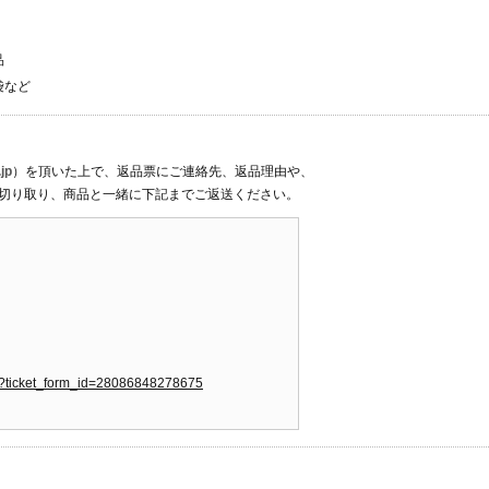
品
袋など
jp
）を頂いた上で、返品票にご連絡先、返品理由や、
切り取り、商品と一緒に下記までご返送ください。
new?ticket_form_id=28086848278675