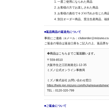
一度ご使用になられた商品
お客様の方でお直しされた商品
お客様の責任でキズや汚れが生じた商
別注オーダー商品、受注生産商品、福
■返品商品の返送先について
事前にご連絡（eメール：
cluborder@mizuno.co.
ご返金の場合は返金口座をご記入の上、返品票を
◆商品はこちらまでご返送願います。
〒559-8510
大阪市住之江区南港北1-12-35
ミズノ公式オンライン事務局
ミズノ株式会社 お問い合わせ窓口
https://help.jpn.mizuno.com/hc/ja/requests/
TEL：0120-320-799
■ご返金について