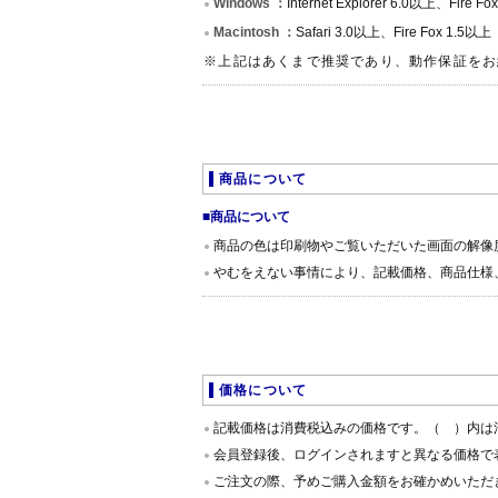
Windows ：
Internet Explorer 6.0以上、Fire F
Macintosh ：
Safari 3.0以上、Fire Fox 1.5以上
※上記はあくまで推奨であり、動作保証をお
商品について
■商品について
商品の色は印刷物やご覧いただいた画面の解像
やむをえない事情により、記載価格、商品仕様
価格について
記載価格は消費税込みの価格です。（ ）内は
会員登録後、ログインされますと異なる価格で
ご注文の際、予めご購入金額をお確かめいただ