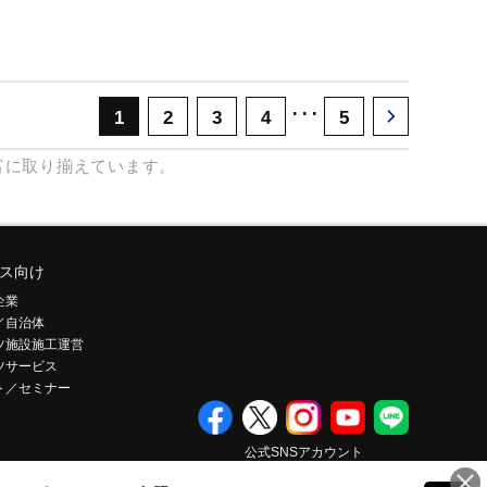
･･･
1
2
3
4
5
富に取り揃えています。
ス向け
企業
／自治体
ツ施設施工運営
ツサービス
ト／セミナー
公式SNSアカウント