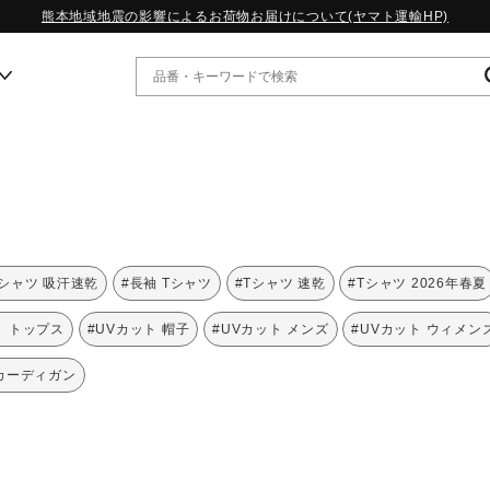
熊本地域地震の影響によるお荷物お届けについて(ヤマト運輸HP)
ー
WP13.2｜特集
MORELIA LS｜特集
W.PROPHECY1｜特集
Tシャツ 吸汗速乾
#長袖 Tシャツ
#Tシャツ 速乾
#Tシャツ 2026年春夏
WP MAGIC MITA｜特集
WP STRAP｜特集
ト トップス
#UVカット 帽子
#UVカット メンズ
#UVカット ウィメン
スペシャルカラーパック｜特集
WP STRAP 2｜特集
 カーディガン
マーガレット・ハウエル｜特集
KICKS & ECHO｜特集