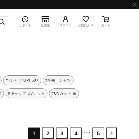
サポート
販売店
ログイン
お気に入り
カート
特集
#Tシャツ UPF50+
#半袖 Tシャツ
ズ
#キャップ UVカット
#UVカット 傘
WAVE PROPHECY 13.2
･･･
1
2
3
4
5