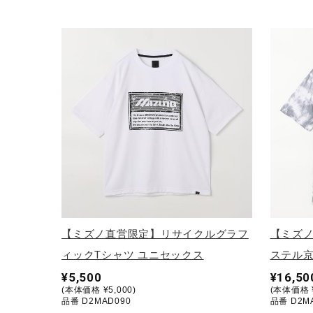
アウトドア／レイン
サポーター
健康／エクササイズ
ジュニア／キッズ
メディカル
コラボ／ライセンス
セール
その他
【ミズノ直営限定】リサイクルグラフ
【ミズ
ィックTシャツ ユニセックス
ステル京
¥5,500
¥16,50
(本体価格 ¥5,000)
(本体価格 ¥
品番 D2MAD090
品番 D2M