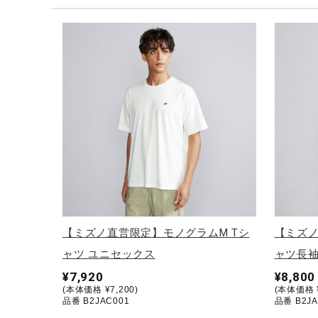
テニス／ソフトテニス
バドミントン
陸上競技
卓球
ソフトボール
柔道
ウィンタースポーツ
ワーキング
ウォーキングシューズ
【ミズノ直営限定】モノグラムM Tシ
【ミズノ
ライフスタイルグッズ
ャツ ユニセックス
ャツ長袖
インナー
¥7,920
¥8,800
(本体価格 ¥7,200)
(本体価格 ¥
寝具／ミズノスリープ
品番 B2JAC001
品番 B2JA