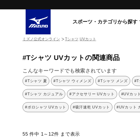
スポーツ・カテゴリから探す
ミズノ公式オンライン
Tシャツ
UVカット
スニーカー
スニーカ
#Tシャツ UVカットの関連商品
ライフスタイルウエア
すべてのシリーズ
ランニング
こんなキーワードでも検索されています
WAVE PROPHECY
MORELIA LS
サッカー／フットサル
#Tシャツ 夏
#Tシャツ ウィメンズ
#Tシャツ メンズ
#
WAVE RIDER
トレーニング
MXR
#Tシャツ カジュアル
#アクセサリー UVカット
#UVカッ
ゴアテックス
野球
コラボレーション
#ポロシャツ UVカット
#吸汗速乾 UVカット
#UVカット
その他シリーズ
ゴルフ
スイム
スニーカー商品をすべて見る
55 件中 1～12件 まで表示
バレーボール