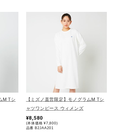
M Tシ
【ミズノ直営限定】モノグラムM Tシ
ャツワンピース ウィメンズ
¥8,580
(本体価格 ¥7,800)
品番 B2JAA201