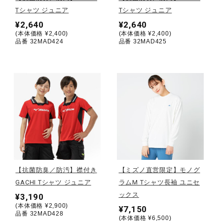
Tシャツ ジュニア
Tシャツ ジュニア
陸上競技
¥2,640
¥2,640
(本体価格 ¥2,400)
(本体価格 ¥2,400)
品番 32MAD424
品番 32MAD425
卓球
ソフトボール
柔道
ウィンタースポーツ
【抗菌防臭／防汚】襟付き
【ミズノ直営限定】モノグ
GACHI Tシャツ ジュニア
ラムM Tシャツ長袖 ユニセ
ックス
¥3,190
ワーキング
(本体価格 ¥2,900)
¥7,150
品番 32MAD428
(本体価格 ¥6,500)