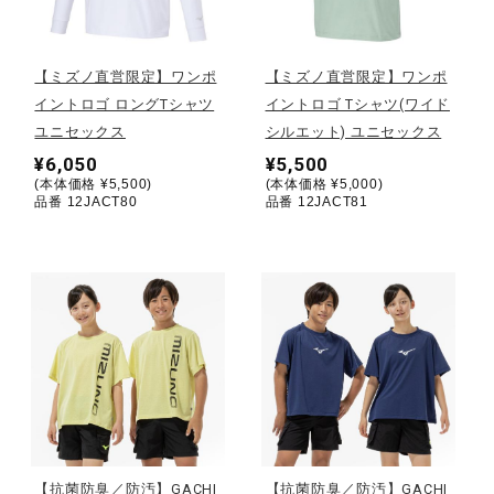
野球
【ミズノ直営限定】ワンポ
【ミズノ直営限定】ワンポ
イントロゴ ロングTシャツ
イントロゴ Tシャツ(ワイド
ユニセックス
シルエット) ユニセックス
ゴルフ
¥6,050
¥5,500
(本体価格 ¥5,500)
(本体価格 ¥5,000)
品番 12JACT80
品番 12JACT81
スイム
バレーボール
テニス／ソフトテニス
バドミントン
【抗菌防臭／防汚】GACHI
【抗菌防臭／防汚】GACHI