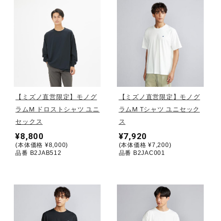
健康／エクササイズ
ジュニア／キッズ
メディカル
【ミズノ直営限定】モノグ
【ミズノ直営限定】モノグ
ラムM ドロストシャツ ユニ
ラムM Tシャツ ユニセック
コラボ／ライセンス
セックス
ス
¥8,800
¥7,920
(本体価格 ¥8,000)
(本体価格 ¥7,200)
品番 B2JAB512
品番 B2JAC001
セール
その他