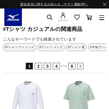
配送状況に関するお知らせ（ヤマト運輸HP）
ミズノ公式オンライン
Tシャツ
カジュアル
ログイン
#Tシャツ カジュアルの関連商品
スニーカー
こんなキーワードでも検索されています
#Tシャツ ウィメンズ
#Tシャツ メンズ
#Tシャツ 夏
#半袖 Tシャ
ライフスタイルウエア
･･･
1
2
3
4
6
ランニング
サッカー／フットサル
トレーニング