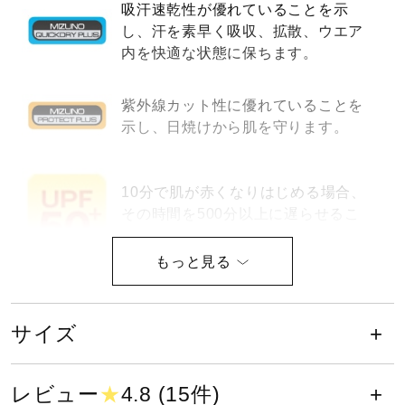
吸汗速乾性が優れていることを示
健康／エクササイズ
し、汗を素早く吸収、拡散、ウエア
内を快適な状態に保ちます。
ジュニア／キッズ
紫外線カット性に優れていることを
示し、日焼けから肌を守ります。
メディカル
10分で肌が赤くなりはじめる場合、
その時間を500分以上に遅らせるこ
コラボ／ライセンス
とが可能な数値がUPF50＋。
セール
サイズ
サイズ
その他
S、M、L
レビュー
★
4.8 (15件)