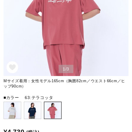
野球
ゴルフ
スイム
1/3
バレーボール
Mサイズ着用：女性モデル165cm（胸囲82cm／ウエスト66cm／ヒ
ップ90cm）
■カラー
63:テラコッタ
テニス／ソフトテニス
バドミントン
¥4,730