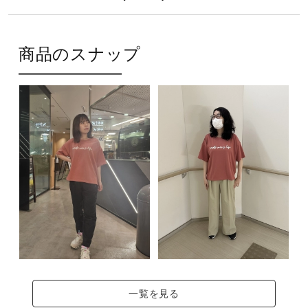
カラー
サポート
02：マシュマロホワイト
商品のスナップ
直営店一覧
13：サル-トネイビー
63：テラコッタ
取扱店一覧
素材
ポリエステル100％
原産国
ベトナム製
発売シーズン
一覧を見る
2024年春夏