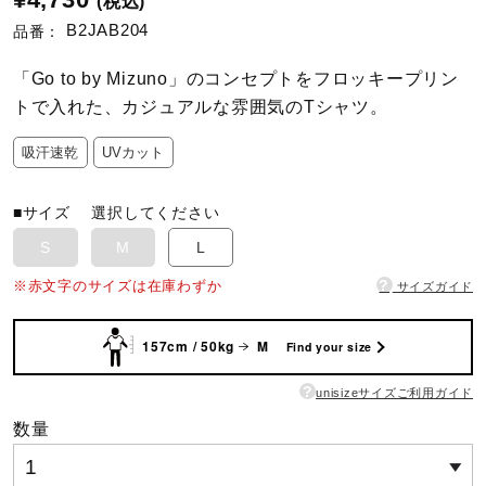
(税込)
B2JAB204
品番：
陸上競技
「Go to by Mizuno」のコンセプトをフロッキープリン
トで入れた、カジュアルな雰囲気のTシャツ。
卓球
吸汗速乾
UVカット
ソフトボール
■サイズ
選択してください
S
M
L
?
柔道
※赤文字のサイズは在庫わずか
サイズガイド
157cm / 50kg
M
Find your size
ウィンタースポーツ
?
unisizeサイズご利用ガイド
数量
ワーキング