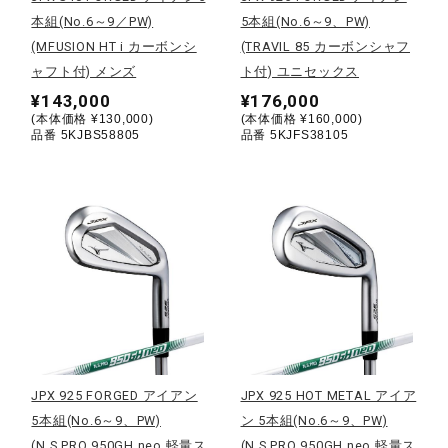
本組(No.6～9／PW)
5本組(No.6～9、PW)
ウォーキングシューズ
(MFUSION HT i カーボンシ
(TRAVIL 85 カーボンシャフ
ャフト付) メンズ
ト付) ユニセックス
¥143,000
¥176,000
ライフスタイルグッズ
(本体価格 ¥130,000)
(本体価格 ¥160,000)
品番 5KJBS58805
品番 5KJFS38105
インナー
寝具／ミズノスリープ
アウトドア／レイン
JPX 925 FORGED アイアン
JPX 925 HOT METAL アイア
サポーター
5本組(No.6～9、PW)
ン 5本組(No.6～9、PW)
(N.S.PRO 950GH neo 軽量ス
(N.S.PRO 950GH neo 軽量ス