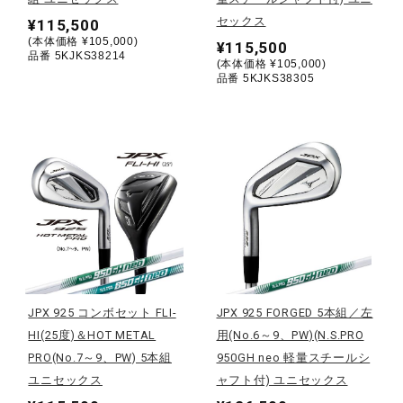
サポート
セックス
¥115,500
(本体価格 ¥105,000)
¥115,500
品番 5KJKS38214
(本体価格 ¥105,000)
直営店一覧
品番 5KJKS38305
取扱店一覧
JPX 925 コンボセット FLI-
JPX 925 FORGED 5本組／左
HI(25度)＆HOT METAL
用(No.6～9、PW)(N.S.PRO
PRO(No.7～9、PW) 5本組
950GH neo 軽量スチールシ
ユニセックス
ャフト付) ユニセックス