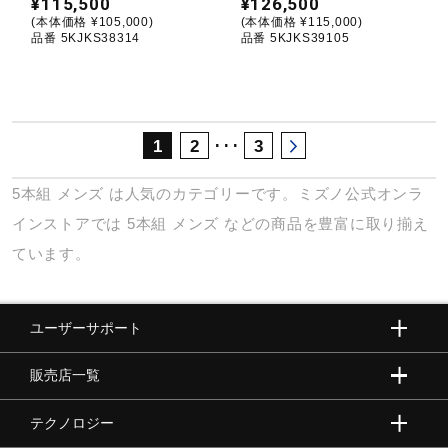
¥115,500
¥126,500
(本体価格 ¥105,000)
(本体価格 ¥115,000)
品番 5KJKS38314
品番 5KJKS39105
･･･
1
2
3
5本組
メンズ
は人気のカテゴリーです。ミズノ公式オンラ
インストアでは
5本組
メンズ
などの商品を豊富に取り揃え
ています。
ユーザーサポート
販売店一覧
テクノロジー