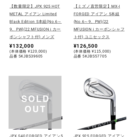
【数量限定】JPX 925 HOT
【ミズノ直営限定】MX-I
陸上競技
METAL アイアン Limited
FORGED アイアン 5本組
Black Edition 5本組(No.6～
(No.6～9、PW)(22
9、PW)(22 MFUSION i カー
MFUSION i カーボンシャフ
卓球
ボンシャフト付) メンズ
ト付) ユニセックス
¥132,000
¥126,500
(本体価格 ¥120,000)
(本体価格 ¥115,000)
品番 5KJBS39605
品番 5KJBS57705
ソフトボール
柔道
ウィンタースポーツ
ワーキング
JPX S40 FORGED アイアン5
JPX 925 FORGED アイアン