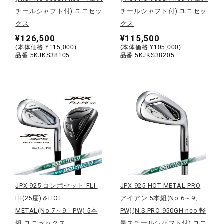
健康／エクササイズ
チールシャフト付) ユニセッ
チールシャフト付) ユニセッ
クス
クス
¥126,500
¥115,500
ジュニア／キッズ
(本体価格 ¥115,000)
(本体価格 ¥105,000)
品番 5KJKS38105
品番 5KJKS38205
メディカル
コラボ／ライセンス
セール
JPX 925 コンボセット FLI-
JPX 925 HOT METAL PRO
その他
HI(25度)＆HOT
アイアン 5本組(No.6～9、
METAL(No.7～9、PW) 5本
PW)(N.S.PRO 950GH neo 軽
組 ユニセックス
量スチールシャフト付) ユニ