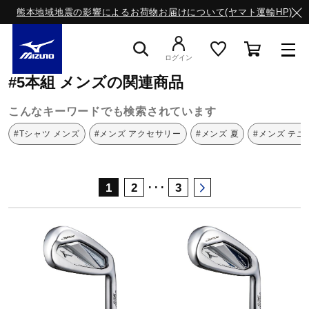
熊本地域地震の影響によるお荷物お届けについて(ヤマト運輸HP)
ミズノ公式オンライン
5本組
メンズ
ログイン
#5本組 メンズの関連商品
スニーカー
こんなキーワードでも検索されています
#Tシャツ メンズ
#メンズ アクセサリー
#メンズ 夏
#メンズ テニ
ライフスタイルウエア
･･･
1
2
3
ランニング
サッカー／フットサル
トレーニング