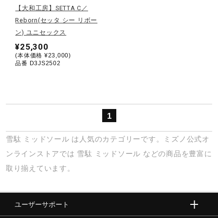
【大和工房】SETTA C／
Reborn(セッタ シー リボー
陸上競技
ン) ユニセックス
¥25,300
(本体価格 ¥23,000)
卓球
品番 D3JS2502
ソフトボール
1
柔道
雪駄
ミッドソール
は人気のカテゴリーです。ミズノ公式オ
ンラインストアでは
雪駄
ミッドソール
などの商品を豊富に
ウィンタースポーツ
取り揃えています。
ワーキング
ユーザーサポート