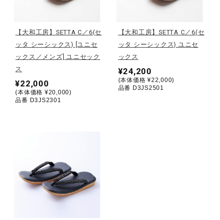
野球
【大和工房】SETTA C／6(セ
【大和工房】SETTA C／6(セ
ッタ シーシックス) [ユニセ
ッタ シーシックス) ユニセ
ックス／メンズ] ユニセック
ックス
ゴルフ
ス
¥24,200
(本体価格 ¥22,000)
¥22,000
品番 D3JS2501
(本体価格 ¥20,000)
スイム
品番 D3JS2301
バレーボール
テニス／ソフトテニス
バドミントン