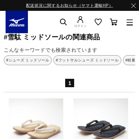
配送状況に関するお知らせ（ヤマト運輸HP）
ミズノ公式オンライン
雪駄
ミッドソール
ログイン
#雪駄 ミッドソールの関連商品
スニーカー
こんなキーワードでも検索されています
#シューズ ミッドソール
#フットサルシューズ ミッドソール
#軽量
ライフスタイルウエア
1
ランニング
サッカー／フットサル
トレーニング