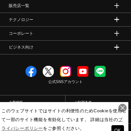
販売店一覧
ウォーキングシューズ
テクノロジー
ライフスタイルグッズ
コーポレート
ビジネス向け
インナー
寝具／ミズノスリープ
公式SNSアカウント
アウトドア／レイン
企業情報
ご利用条件
このウェブサイトではサイトの利便性のためCookieを使用し
サポーター
プライバシーポリシー
特定商取引法
て一部のサイト機能を有効化しています。 詳細は当社の
プ
ライバシーポリシー
をご参照ください。
OK
© Mizuno Corporation