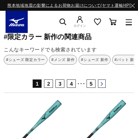
熊本地域地震の影響によるお荷物お届けについて(ヤマト運輸HP)
ミズノ公式オンライン
限定カラー
新作
ログイン
#限定カラー 新作の関連商品
スニーカー
こんなキーワードでも検索されています
#シューズ 限定カラー
#メンズ 新作
#シューズ 新作
#バット 新作
ライフスタイルウエア
･･･
1
2
3
4
5
ランニング
サッカー／フットサル
トレーニング