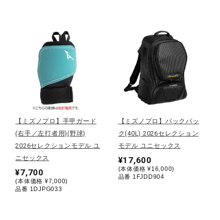
健康／エクササイズ
ジュニア／キッズ
メディカル
コラボ／ライセンス
【ミズノプロ】手甲ガード
【ミズノプロ】バックパッ
(右手／左打者用)(野球)
ク(40L) 2026セレクション
2026セレクションモデル ユ
モデル ユニセックス
セール
ニセックス
¥17,600
(本体価格 ¥16,000)
¥7,700
品番 1FJDD904
(本体価格 ¥7,000)
その他
品番 1DJPG033