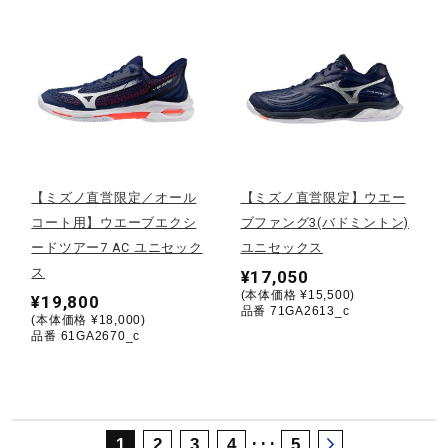
サポート
直営店一覧
取扱店一覧
【ミズノ直営限定／オール
【ミズノ直営限定】ウエー
コート用】ウエーブエクシ
ブファング3(バドミントン)
ードツアー7 AC ユニセック
ユニセックス
ス
¥17,050
(本体価格 ¥15,500)
¥19,800
品番 71GA2613_c
(本体価格 ¥18,000)
品番 61GA2670_c
･･･
1
2
3
4
5