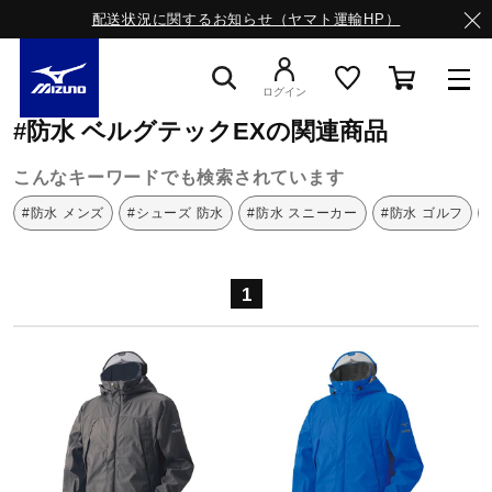
配送状況に関するお知らせ（ヤマト運輸HP）
ミズノ公式オンライン
防水
ベルグテックEX
ログイン
#防水 ベルグテックEXの関連商品
スニーカー
こんなキーワードでも検索されています
#防水 メンズ
#シューズ 防水
#防水 スニーカー
#防水 ゴルフ
ライフスタイルウエア
1
ランニング
サッカー／フットサル
トレーニング