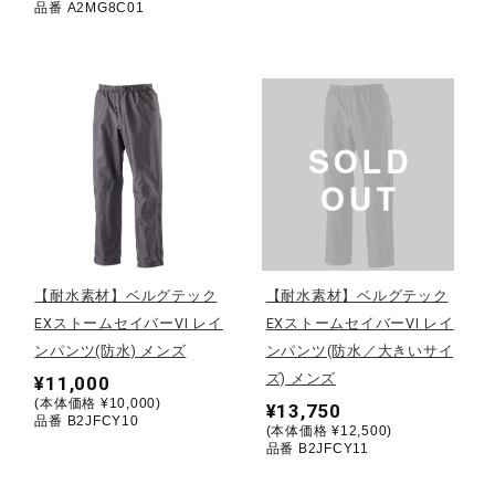
品番 A2MG8C01
健康／エクササイズ
ジュニア／キッズ
メディカル
コラボ／ライセンス
【耐水素材】ベルグテック
【耐水素材】ベルグテック
EXストームセイバーVI レイ
EXストームセイバーVI レイ
セール
ンパンツ(防水) メンズ
ンパンツ(防水／大きいサイ
ズ) メンズ
¥11,000
(本体価格 ¥10,000)
¥13,750
品番 B2JFCY10
その他
(本体価格 ¥12,500)
品番 B2JFCY11