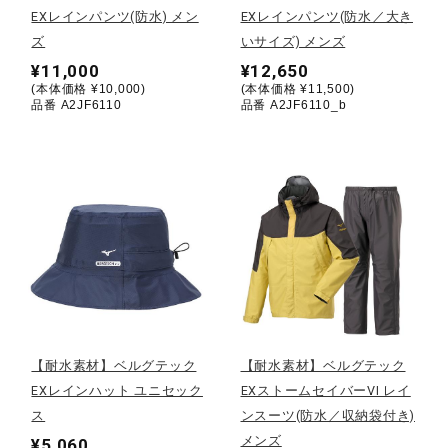
EXレインパンツ(防水) メン
EXレインパンツ(防水／大き
ズ
いサイズ) メンズ
陸上競技
¥11,000
¥12,650
(本体価格 ¥10,000)
(本体価格 ¥11,500)
品番 A2JF6110
品番 A2JF6110_b
卓球
ソフトボール
柔道
ウィンタースポーツ
【耐水素材】ベルグテック
【耐水素材】ベルグテック
EXレインハット ユニセック
EXストームセイバーVI レイ
ワーキング
ス
ンスーツ(防水／収納袋付き)
メンズ
¥5,060