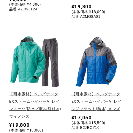
(本体価格 ¥4,600)
¥19,800
品番 A2JW8124
ウォーキングシューズ
(本体価格 ¥18,000)
品番 A2MG8A01
ライフスタイルグッズ
インナー
寝具／ミズノスリープ
【耐水素材】ベルグテック
【耐水素材】ベルグテック
アウトドア／レイン
EXストームセイバーVI レイ
EXストームセイバーVI レイ
ンスーツ(防水／収納袋付き)
ンジャケット(防水) メンズ
ウィメンズ
¥17,050
サポーター
(本体価格 ¥15,500)
¥19,800
品番 B2JECY10
(本体価格 ¥18,000)