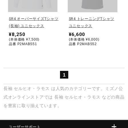
野球
SR4 オーバーサイズTシャツ
SR4 トレーニングTシャツ
(長袖) ユニセックス
ユニセックス
¥8,250
¥6,600
ゴルフ
(本体価格 ¥7,500)
(本体価格 ¥6,000)
品番 P2MABS51
品番 P2MABS52
スイム
1
バレーボール
長袖
セルヒオ・ラモス
は人気のカテゴリーです。ミズノ公
式オンラインストアでは
長袖
セルヒオ・ラモス
などの商品
テニス／ソフトテニス
を豊富に取り揃えています。
バドミントン
ユーザーサポート