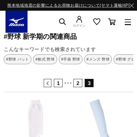
熊本地域地震の影響によるお荷物お届けについて(ヤマト運輸HP)
ミズノ公式オンライン
野球
新学期
ログイン
#野球 新学期の関連商品
スニーカー
こんなキーワードでも検索されています
#野球 バット
#軟式 野球
#手袋 野球
#メンズ 野球
#野球 グロ
ライフスタイルウエア
･･･
1
2
3
ランニング
サッカー／フットサル
トレーニング