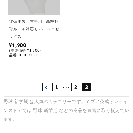
サポート
守備手袋【右手用】高校野
直営店一覧
球ルール対応モデル ユニセ
ックス
¥1,980
取扱店一覧
(本体価格 ¥1,800)
品番 1EJED261
･･･
1
2
3
野球
新学期
は人気のカテゴリーです。ミズノ公式オンライ
ンストアでは
野球
新学期
などの商品を豊富に取り揃えてい
ます。