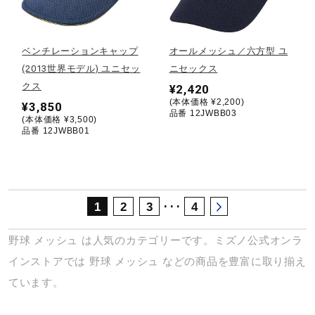
サポート
ベンチレーションキャップ
オールメッシュ／六方型 ユ
直営店一覧
(2013世界モデル) ユニセッ
ニセックス
クス
¥2,420
(本体価格 ¥2,200)
¥3,850
取扱店一覧
品番 12JWBB03
(本体価格 ¥3,500)
品番 12JWBB01
･･･
1
2
3
4
野球
メッシュ
は人気のカテゴリーです。ミズノ公式オンラ
インストアでは
野球
メッシュ
などの商品を豊富に取り揃え
ています。