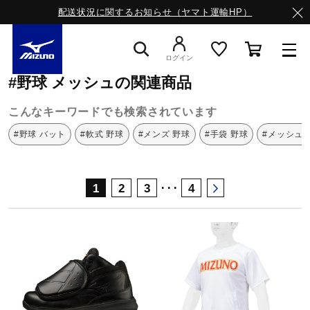
配送状況に関するお知らせ（ヤマト運輸HP）
ミズノ公式オンライン
野球
メッシュ
ログイン
#野球 メッシュの関連商品
スニーカー
こんなキーワードでも検索されています
#野球 バット
#軟式 野球
#メンズ 野球
#手袋 野球
#メッシュ 
ライフスタイルウエア
･･･
1
2
3
4
ランニング
サッカー／フットサル
トレーニング