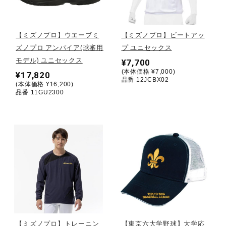
野球
【ミズノプロ】ウエーブミ
【ミズノプロ】ビートアッ
ズノプロ アンパイア(球審用
プ ユニセックス
モデル) ユニセックス
¥7,700
ゴルフ
(本体価格 ¥7,000)
¥17,820
品番 12JCBX02
(本体価格 ¥16,200)
品番 11GU2300
スイム
バレーボール
テニス／ソフトテニス
バドミントン
【ミズノプロ】トレーニン
【東京六大学野球】大学応