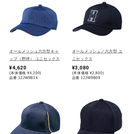
健康／エクササイズ
ジュニア／キッズ
メディカル
オールメッシュ六方型キャ
オールメッシュ／六方型 ユ
ップ（野球） ユニセックス
ニセックス
¥4,620
¥3,080
コラボ／ライセンス
(本体価格 ¥4,200)
(本体価格 ¥2,800)
品番 12JW8B14
品番 12JW9B09
セール
その他