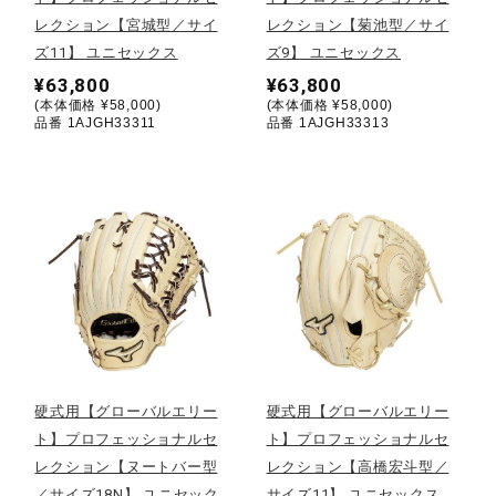
健康／エクササイズ
レクション【宮城型／サイ
レクション【菊池型／サイ
ズ11】 ユニセックス
ズ9】 ユニセックス
¥63,800
¥63,800
ジュニア／キッズ
(本体価格 ¥58,000)
(本体価格 ¥58,000)
品番 1AJGH33311
品番 1AJGH33313
メディカル
コラボ／ライセンス
セール
硬式用【グローバルエリー
硬式用【グローバルエリー
その他
ト】プロフェッショナルセ
ト】プロフェッショナルセ
レクション【ヌートバー型
レクション【高橋宏斗型／
／サイズ18N】 ユニセック
サイズ11】 ユニセックス