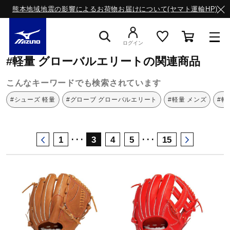
熊本地域地震の影響によるお荷物お届けについて(ヤマト運輸HP)
ミズノ公式オンライン
軽量
グローバルエリート
ログイン
#軽量 グローバルエリートの関連商品
スニーカー
こんなキーワードでも検索されています
#シューズ 軽量
#グローブ グローバルエリート
#軽量 メンズ
#軽
ライフスタイルウエア
･･･
･･･
1
3
4
5
15
ランニング
サッカー／フットサル
トレーニング