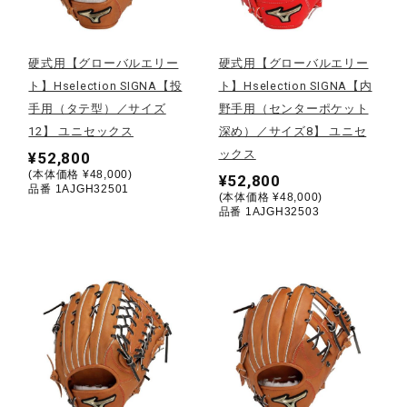
野球
硬式用【グローバルエリー
硬式用【グローバルエリー
ト】Hselection SIGNA【投
ト】Hselection SIGNA【内
手用（タテ型）／サイズ
野手用（センターポケット
ゴルフ
12】 ユニセックス
深め）／サイズ8】 ユニセ
ックス
¥52,800
(本体価格 ¥48,000)
¥52,800
スイム
品番 1AJGH32501
(本体価格 ¥48,000)
品番 1AJGH32503
バレーボール
テニス／ソフトテニス
バドミントン