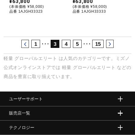
¥63,800
¥63,800
(本体価格 ¥58,000)
(本体価格 ¥58,000)
品番 1AJGH33323
品番 1AJGH33333
･･･
･･･
1
3
4
5
15
軽量
グローバルエリート
は人気のカテゴリーです。ミズノ
公式オンラインストアでは
軽量
グローバルエリート
などの
商品を豊富に取り揃えています。
ユーザーサポート
販売店一覧
テクノロジー